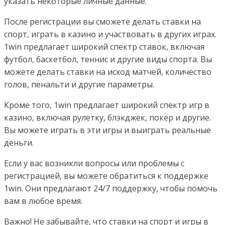
указать некоторые личные данные.
После регистрации вы сможете делать ставки на
спорт, играть в казино и участвовать в других играх.
1win предлагает широкий спектр ставок, включая
футбол, баскетбол, теннис и другие виды спорта. Вы
можете делать ставки на исход матчей, количество
голов, пенальти и другие параметры.
Кроме того, 1win предлагает широкий спектр игр в
казино, включая рулетку, блэкджек, покер и другие.
Вы можете играть в эти игры и выиграть реальные
деньги.
Если у вас возникли вопросы или проблемы с
регистрацией, вы можете обратиться к поддержке
1win. Они предлагают 24/7 поддержку, чтобы помочь
вам в любое время.
Важно! Не забывайте, что ставки на спорт и игры в