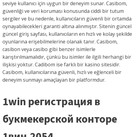
seviye kullanıcı için uygun bir deneyim sunar. Casibom,
güvenliği ve veri koruması konusunda ciddi bir tutum
sergiler ve bu nedenle, kullanıcıların güvenli bir ortamda
oynayabilecekleri garanti altına alınmıştır. Sitenin güncel
güncel giriş sayfası, kullanıcıların en hızlı ve kolay şekilde
oyunlarına erişebilmelerine olanak tanır. Casibom,
casibon veya casibo gibi benzer isimlerle
karıştırılmamalıdır, çünkü bu isimler ile ilgili herhangi bir
ilişkisi yoktur. Cadibom ise farklı bir kasino sitesidir.
Casibom, kullanıcılarına güvenli, hızlı ve eğlenceli bir
deneyim sunmayı amaçlayan bir platformdur.
1win регистрация в
букмекерской конторе
1вин.2054