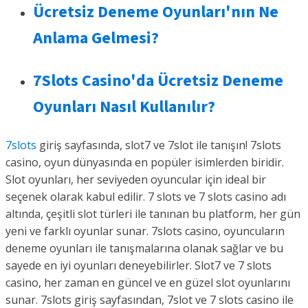
Ücretsiz Deneme Oyunları'nın Ne
Anlama Gelmesi?
7Slots Casino'da Ücretsiz Deneme
Oyunları Nasıl Kullanılır?
7slots
giriş sayfasında, slot7 ve 7slot ile tanışın! 7slots
casino, oyun dünyasında en popüler isimlerden biridir.
Slot oyunları, her seviyeden oyuncular için ideal bir
seçenek olarak kabul edilir. 7 slots ve 7 slots casino adı
altında, çeşitli slot türleri ile tanınan bu platform, her gün
yeni ve farklı oyunlar sunar. 7slots casino, oyuncuların
deneme oyunları ile tanışmalarına olanak sağlar ve bu
sayede en iyi oyunları deneyebilirler. Slot7 ve 7 slots
casino, her zaman en güncel ve en güzel slot oyunlarını
sunar. 7slots giriş sayfasından, 7slot ve 7 slots casino ile