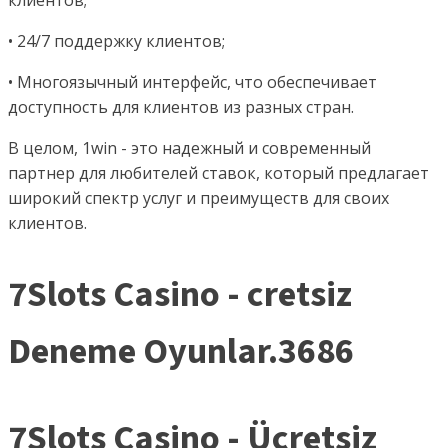
• 24/7 поддержку клиентов;
• Многоязычный интерфейс, что обеспечивает
доступность для клиентов из разных стран.
В целом, 1win - это надежный и современный
партнер для любителей ставок, который предлагает
широкий спектр услуг и преимуществ для своих
клиентов.
7Slots Casino - cretsiz
Deneme Oyunlar.3686
7Slots Casino - Ücretsiz