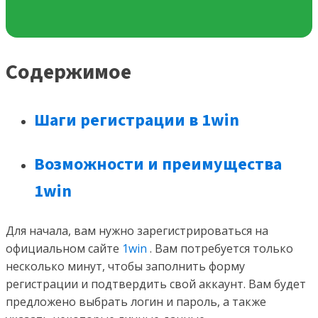
Содержимое
Шаги регистрации в 1win
Возможности и преимущества
1win
Для начала, вам нужно зарегистрироваться на
официальном сайте
1win
. Вам потребуется только
несколько минут, чтобы заполнить форму
регистрации и подтвердить свой аккаунт. Вам будет
предложено выбрать логин и пароль, а также