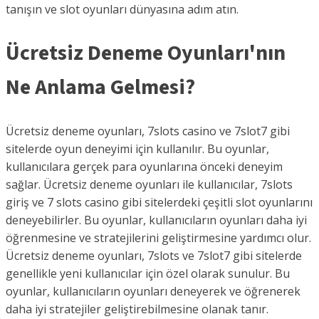
tanışın ve slot oyunları dünyasına adım atın.
Ücretsiz Deneme Oyunları'nın
Ne Anlama Gelmesi?
Ücretsiz deneme oyunları, 7slots casino ve 7slot7 gibi
sitelerde oyun deneyimi için kullanılır. Bu oyunlar,
kullanıcılara gerçek para oyunlarına önceki deneyim
sağlar. Ücretsiz deneme oyunları ile kullanıcılar, 7slots
giriş ve 7 slots casino gibi sitelerdeki çeşitli slot oyunlarını
deneyebilirler. Bu oyunlar, kullanıcıların oyunları daha iyi
öğrenmesine ve stratejilerini geliştirmesine yardımcı olur.
Ücretsiz deneme oyunları, 7slots ve 7slot7 gibi sitelerde
genellikle yeni kullanıcılar için özel olarak sunulur. Bu
oyunlar, kullanıcıların oyunları deneyerek ve öğrenerek
daha iyi stratejiler geliştirebilmesine olanak tanır.