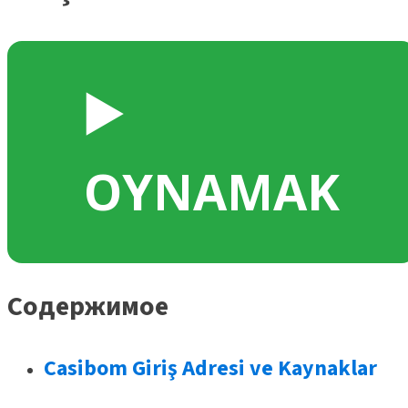
▶️
OYNAMAK
Содержимое
Casibom Giriş Adresi ve Kaynaklar