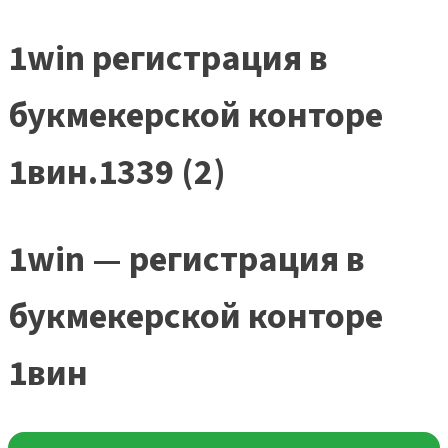
1win регистрация в
букмекерской конторе
1вин.1339 (2)
1win — регистрация в
букмекерской конторе
1вин