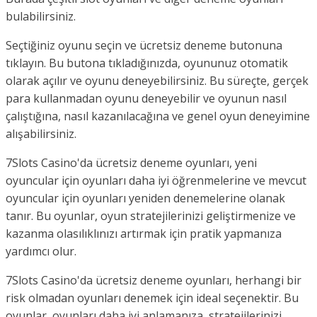
bulabilirsiniz.
Seçtiğiniz oyunu seçin ve ücretsiz deneme butonuna
tıklayın. Bu butona tıkladığınızda, oyununuz otomatik
olarak açılır ve oyunu deneyebilirsiniz. Bu süreçte, gerçek
para kullanmadan oyunu deneyebilir ve oyunun nasıl
çalıştığına, nasıl kazanılacağına ve genel oyun deneyimine
alışabilirsiniz.
7Slots Casino'da ücretsiz deneme oyunları, yeni
oyuncular için oyunları daha iyi öğrenmelerine ve mevcut
oyuncular için oyunları yeniden denemelerine olanak
tanır. Bu oyunlar, oyun stratejilerinizi geliştirmenize ve
kazanma olasılıklınızı artırmak için pratik yapmanıza
yardımcı olur.
7Slots Casino'da ücretsiz deneme oyunları, herhangi bir
risk olmadan oyunları denemek için ideal seçenektir. Bu
oyunlar, oyunları daha iyi anlamanıza, stratejilerinizi