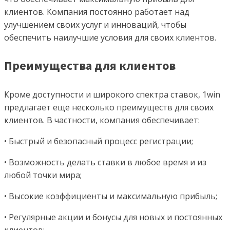
клиентов. Компания постоянно работает над
улучшением своих услуг и инноваций, чтобы
обеспечить наилучшие условия для своих клиентов.
Преимущества для клиентов
Кроме доступности и широкого спектра ставок, 1win
предлагает еще несколько преимуществ для своих
клиентов. В частности, компания обеспечивает:
• Быстрый и безопасный процесс регистрации;
• Возможность делать ставки в любое время и из
любой точки мира;
• Высокие коэффициенты и максимальную прибыль;
• Регулярные акции и бонусы для новых и постоянных
клиентов;