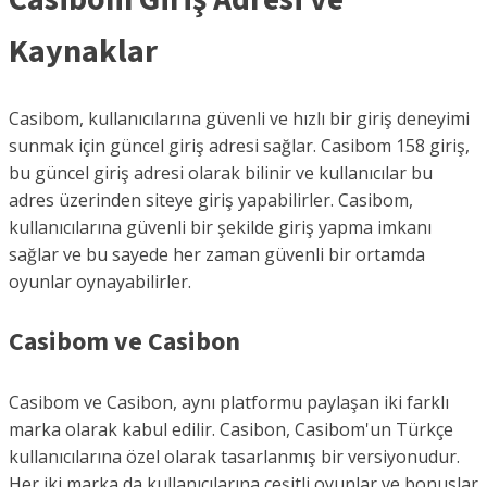
Kaynaklar
Casibom, kullanıcılarına güvenli ve hızlı bir giriş deneyimi
sunmak için güncel giriş adresi sağlar. Casibom 158 giriş,
bu güncel giriş adresi olarak bilinir ve kullanıcılar bu
adres üzerinden siteye giriş yapabilirler. Casibom,
kullanıcılarına güvenli bir şekilde giriş yapma imkanı
sağlar ve bu sayede her zaman güvenli bir ortamda
oyunlar oynayabilirler.
Casibom ve Casibon
Casibom ve Casibon, aynı platformu paylaşan iki farklı
marka olarak kabul edilir. Casibon, Casibom'un Türkçe
kullanıcılarına özel olarak tasarlanmış bir versiyonudur.
Her iki marka da kullanıcılarına çeşitli oyunlar ve bonuslar