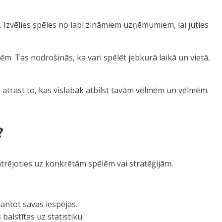
u. Izvēlies spēles no labi zināmiem uzņēmumiem, lai juties
ēm. Tas nodrošinās, ka vari spēlēt jebkurā laikā un vietā,
ri atrast to, kas vislabāk atbilst tavām vēlmēm un vēlmēm.
?
trējoties uz konkrētām spēlēm vai stratēģijām.
antot savas iespējas.
balstītas uz statistiku.