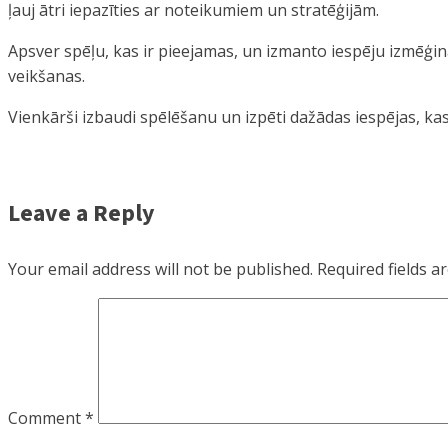
ļauj ātri iepazīties ar noteikumiem un stratēģijām.
Apsver spēļu, kas ir pieejamas, un izmanto iespēju izmēģin
veikšanas.
Vienkārši izbaudi spēlēšanu un izpēti dažādas iespējas, kas 
Leave a Reply
Your email address will not be published.
Required fields 
Comment
*