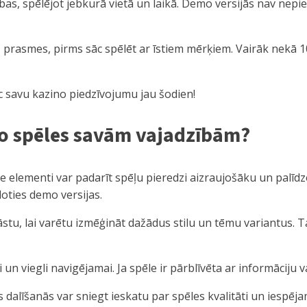
bas, spēlējot jebkurā vietā un laikā. Demo versijās nav nepie
as prasmes, pirms sāc spēlēt ar īstiem mērķiem. Vairāk nekā 100
āc savu kazino piedzīvojumu jau šodien!
mo spēles savām vajadzībām?
e elementi var padarīt spēļu pieredzi aizraujošāku un palīdzē
loties demo versijas.
āstu, lai varētu izmēģināt dažādus stilu un tēmu variantus. T
i un viegli navigējamai. Ja spēle ir pārblīvēta ar informāciju
 dalīšanās var sniegt ieskatu par spēles kvalitāti un iespē