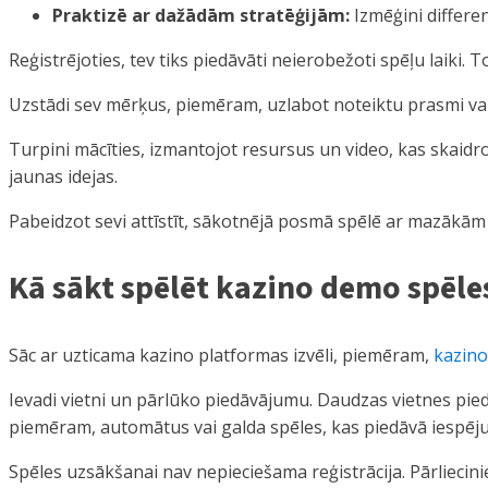
Praktizē ar dažādām stratēģijām:
Izmēģini differen
Reģistrējoties, tev tiks piedāvāti neierobežoti spēļu laiki. 
Uzstādi sev mērķus, piemēram, uzlabot noteiktu prasmi vai 
Turpini mācīties, izmantojot resursus un video, kas skaidro
jaunas idejas.
Pabeidzot sevi attīstīt, sākotnējā posmā spēlē ar mazākām l
Kā sākt spēlēt kazino demo spēle
Sāc ar uzticama kazino platformas izvēli, piemēram,
kazino
Ievadi vietni un pārlūko piedāvājumu. Daudzas vietnes pied
piemēram, automātus vai galda spēles, kas piedāvā iespēj
Spēles uzsākšanai nav nepieciešama reģistrācija. Pārliecinie