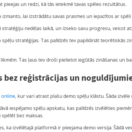
t pieejas un redzi, kā tās ietekmē tavas spēles rezultātus.
To izmanto, lai izstrādātu savas prasmes un iepazītos ar spēli
stratēģiju nedēļas laikā, un izseko savu progresu, veicot at
 spēļu stratēģijas. Tas palīdzēs tev papildināt teorētiskās z
ikmēm. Tas ļaus tev droši pielietot iegūtās zināšanas un bal
s bez reģistrācijas un noguldījum
 online
, kur vari atrast plašu demo spēļu klāstu. Šāda izvē
āvā iespējamo spēļu apskatu, kas palīdzēs izvēlēties piemēro
u spēlēt bez maksas.
s, ka izvēlētajā platformā ir pieejama demo versija. Šādā vei