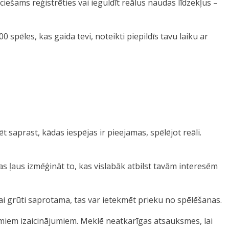
ciešams reģistrēties vai ieguldīt reālus naudas līdzekļus –
 spēles, kas gaida tevi, noteikti piepildīs tavu laiku ar
t saprast, kādas iespējas ir pieejamas, spēlējot reāli.
as ļaus izmēģināt to, kas vislabāk atbilst tavām interesēm
 vai grūti saprotama, tas var ietekmēt prieku no spēlēšanas.
jamiem izaicinājumiem. Meklē neatkarīgas atsauksmes, lai