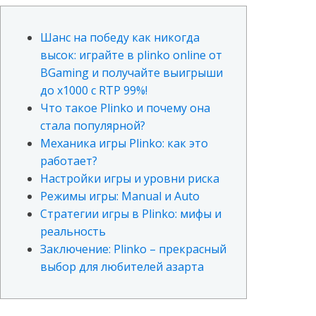
Шанс на победу как никогда
высок: играйте в plinko online от
BGaming и получайте выигрыши
до x1000 с RTP 99%!
Что такое Plinko и почему она
стала популярной?
Механика игры Plinko: как это
работает?
Настройки игры и уровни риска
Режимы игры: Manual и Auto
Стратегии игры в Plinko: мифы и
реальность
Заключение: Plinko – прекрасный
выбор для любителей азарта