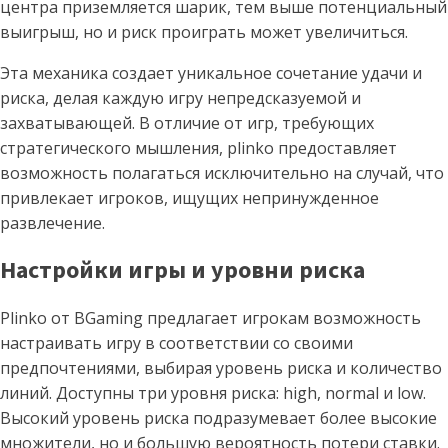
центра приземляется шарик, тем выше потенциальный
выигрыш, но и риск проиграть может увеличиться.
Эта механика создает уникальное сочетание удачи и
риска, делая каждую игру непредсказуемой и
захватывающей. В отличие от игр, требующих
стратегического мышления, plinko предоставляет
возможность полагаться исключительно на случай, что
привлекает игроков, ищущих непринужденное
развлечение.
Настройки игры и уровни риска
Plinko от BGaming предлагает игрокам возможность
настраивать игру в соответствии со своими
предпочтениями, выбирая уровень риска и количество
линий. Доступны три уровня риска: high, normal и low.
Высокий уровень риска подразумевает более высокие
множители, но и большую вероятность потери ставки.