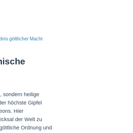
nis göttlicher Macht
hische
, sondern heilige
der höchste Gipfel
heons. Hier
cksal der Welt zu
göttliche Ordnung und