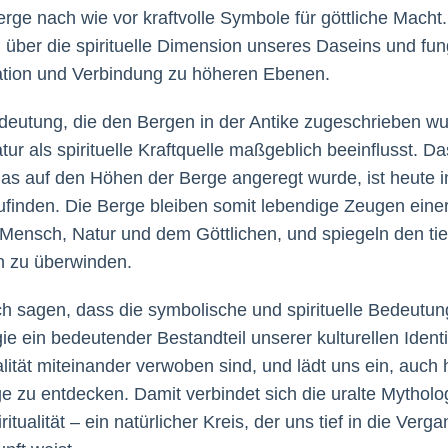
Berge nach wie vor kraftvolle Symbole für göttliche Macht
ber die spirituelle Dimension unseres Daseins und fung
ration und Verbindung zu höheren Ebenen.
eutung, die den Bergen in der Antike zugeschrieben wur
 als spirituelle Kraftquelle maßgeblich beeinflusst. D
as auf den Höhen der Berge angeregt wurde, ist heute in 
inden. Die Berge bleiben somit lebendige Zeugen einer
Mensch, Natur und dem Göttlichen, und spiegeln den tie
n zu überwinden.
ch sagen, dass die symbolische und spirituelle Bedeutun
e ein bedeutender Bestandteil unserer kulturellen Identitä
lität miteinander verwoben sind, und lädt uns ein, auch 
e zu entdecken. Damit verbindet sich die uralte Mytholog
tualität – ein natürlicher Kreis, der uns tief in die Verg