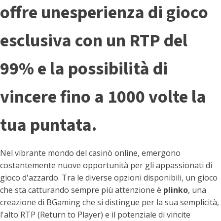
offre unesperienza di gioco
esclusiva con un RTP del
99% e la possibilità di
vincere fino a 1000 volte la
tua puntata.
Nel vibrante mondo del casinò online, emergono
costantemente nuove opportunità per gli appassionati di
gioco d'azzardo. Tra le diverse opzioni disponibili, un gioco
che sta catturando sempre più attenzione è
plinko
, una
creazione di BGaming che si distingue per la sua semplicità,
l'alto RTP (Return to Player) e il potenziale di vincite