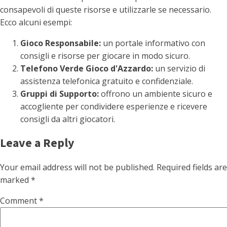
consapevoli di queste risorse e utilizzarle se necessario.
Ecco alcuni esempi:
Gioco Responsabile:
un portale informativo con
consigli e risorse per giocare in modo sicuro.
Telefono Verde Gioco d'Azzardo:
un servizio di
assistenza telefonica gratuito e confidenziale.
Gruppi di Supporto:
offrono un ambiente sicuro e
accogliente per condividere esperienze e ricevere
consigli da altri giocatori.
Leave a Reply
Your email address will not be published.
Required fields are
marked
*
Comment
*