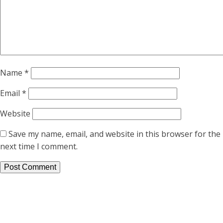
Name
*
Email
*
Website
Save my name, email, and website in this browser for the
next time I comment.