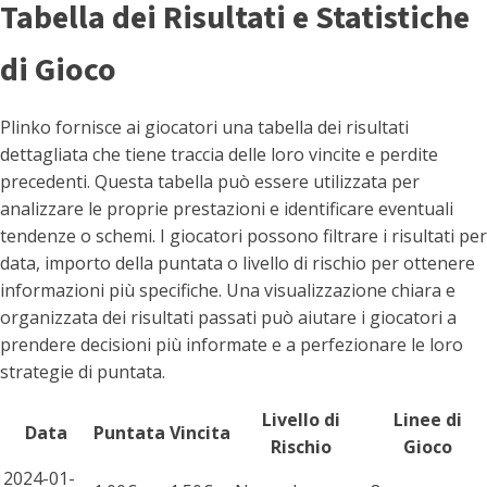
Tabella dei Risultati e Statistiche
di Gioco
Plinko fornisce ai giocatori una tabella dei risultati
dettagliata che tiene traccia delle loro vincite e perdite
precedenti. Questa tabella può essere utilizzata per
analizzare le proprie prestazioni e identificare eventuali
tendenze o schemi. I giocatori possono filtrare i risultati per
data, importo della puntata o livello di rischio per ottenere
informazioni più specifiche. Una visualizzazione chiara e
organizzata dei risultati passati può aiutare i giocatori a
prendere decisioni più informate e a perfezionare le loro
strategie di puntata.
Livello di
Linee di
Data
Puntata
Vincita
Rischio
Gioco
2024-01-