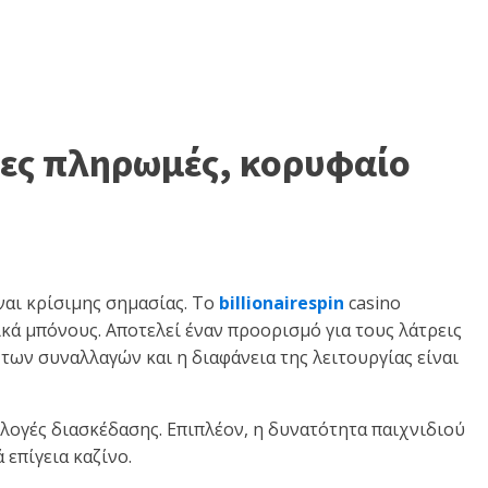
ορες πληρωμές, κορυφαίο
ναι κρίσιμης σημασίας. Το
billionairespin
casino
κά μπόνους. Αποτελεί έναν προορισμό για τους λάτρεις
 των συναλλαγών και η διαφάνεια της λειτουργίας είναι
λογές διασκέδασης. Επιπλέον, η δυνατότητα παιχνιδιού
επίγεια καζίνο.