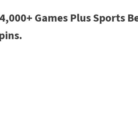
 4,000+ Games Plus Sports Be
pins.