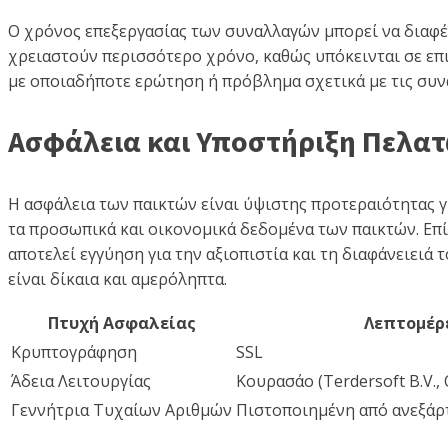
Ο χρόνος επεξεργασίας των συναλλαγών μπορεί να διαφέ
χρειαστούν περισσότερο χρόνο, καθώς υπόκεινται σε επι
με οποιαδήποτε ερώτηση ή πρόβλημα σχετικά με τις συν
Ασφάλεια και Υποστήριξη Πελα
Η ασφάλεια των παικτών είναι ύψιστης προτεραιότητας γι
τα προσωπικά και οικονομικά δεδομένα των παικτών. Επίσ
αποτελεί εγγύηση για την αξιοπιστία και τη διαφάνειειά 
είναι δίκαια και αμερόληπτα.
Πτυχή Ασφαλείας
Λεπτομέρ
Κρυπτογράφηση
SSL
Άδεια Λειτουργίας
Κουρασάο (Terdersoft B.V.,
Γεννήτρια Τυχαίων Αριθμών
Πιστοποιημένη από ανεξάρ