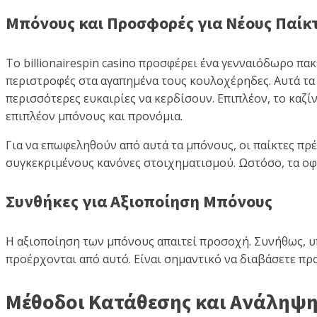
Μπόνους και Προσφορές για Νέους Παίκ
Το billionairespin casino προσφέρει ένα γενναιόδωρο π
περιστροφές στα αγαπημένα τους κουλοχέρηδες. Αυτά τα
περισσότερες ευκαιρίες να κερδίσουν. Επιπλέον, το καζ
επιπλέον μπόνους και προνόμια.
Για να επωφεληθούν από αυτά τα μπόνους, οι παίκτες π
συγκεκριμένους κανόνες στοιχηματισμού. Ωστόσο, τα οφ
Συνθήκες για Αξιοποίηση Μπόνους
Η αξιοποίηση των μπόνους απαιτεί προσοχή. Συνήθως, υ
προέρχονται από αυτό. Είναι σημαντικό να διαβάσετε πρ
Μέθοδοι Κατάθεσης και Ανάληψη