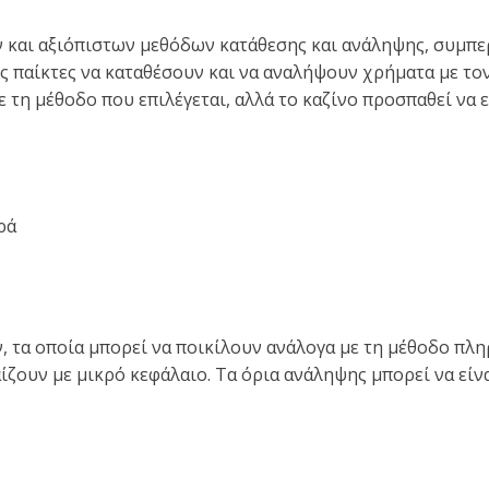
αλών και αξιόπιστων μεθόδων κατάθεσης και ανάληψης, συ
 παίκτες να καταθέσουν και να αναλήψουν χρήματα με τον 
τη μέθοδο που επιλέγεται, αλλά το καζίνο προσπαθεί να 
ρά
 τα οποία μπορεί να ποικίλουν ανάλογα με τη μέθοδο πληρ
ίζουν με μικρό κεφάλαιο. Τα όρια ανάληψης μπορεί να εί