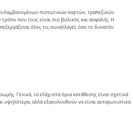
μπεριλαμβανομένων πιστωτικών καρτών, τραπεζικών
τρόπο που τους είναι πιο βολικός και ασφαλής. Η
επεξεργάζεται όλες τις συναλλαγές όσο το δυνατόν
ωμής. Γενικά, τα ελάχιστα όρια κατάθεσης είναι σχετικά
ναι υψηλότερα, αλλά εξακολουθούν να είναι ανταγωνιστικά