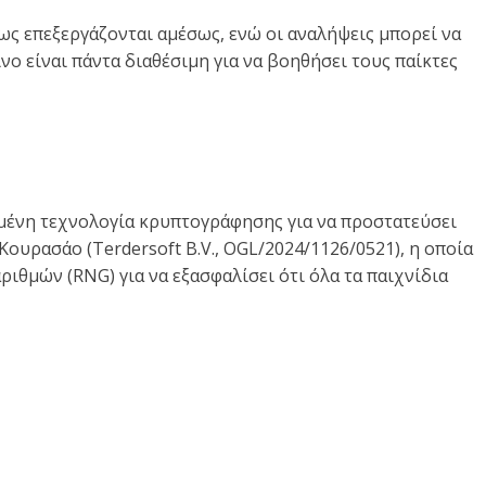
ως επεξεργάζονται αμέσως, ενώ οι αναλήψεις μπορεί να
ο είναι πάντα διαθέσιμη για να βοηθήσει τους παίκτες
ηγμένη τεχνολογία κρυπτογράφησης για να προστατεύσει
Κουρασάο (Terdersoft B.V., OGL/2024/1126/0521), η οποία
αριθμών (RNG) για να εξασφαλίσει ότι όλα τα παιχνίδια