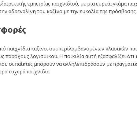
ξαιρετικής εμπειρίας παιχνιδιού, με μια ευρεία γκάμα παι
την αδρεναλίνη του καζίνο με την ευκολία της πρόσβασης.
σφορές
 από παιχνίδια καζίνο, συμπεριλαμβανομένων κλασικών πα
ς παρόχους λογισμικού. Η ποικιλία αυτή εξασφαλίζει ότι 
 όπου οι παίκτες μπορούν να αλληλεπιδράσουν με πραγματ
ορα τυχερά παιχνίδια.