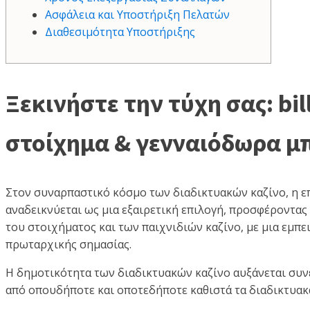
Ασφάλεια και Υποστήριξη Πελατών
Διαθεσιμότητα Υποστήριξης
Ξεκινήστε την τύχη σας: bi
στοίχημα & γενναιόδωρα μ
Στον συναρπαστικό κόσμο των διαδικτυακών καζίνο, η επ
αναδεικνύεται ως μια εξαιρετική επιλογή, προσφέροντας
του στοιχήματος και των παιχνιδιών καζίνο, με μια εμπε
πρωταρχικής σημασίας.
Η δημοτικότητα των διαδικτυακών καζίνο αυξάνεται συνε
από οπουδήποτε και οποτεδήποτε καθιστά τα διαδικτυακά