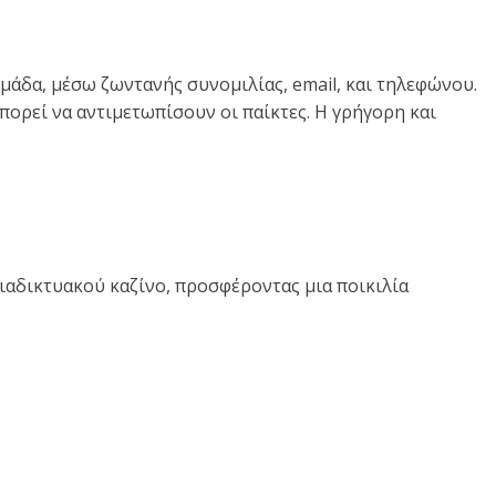
ομάδα, μέσω ζωντανής συνομιλίας, email, και τηλεφώνου.
πορεί να αντιμετωπίσουν οι παίκτες. Η γρήγορη και
 διαδικτυακού καζίνο, προσφέροντας μια ποικιλία