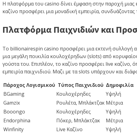
Η πλατφόρμα του casino δίνει έμφαση στην παροχή μιας ε
καζίνο προσφέρει μια μοναδική εμπειρία, συνδυάζοντας 
Πλατφόρμα Παιχνιδιών και Προ
Το billionairespin casino προσφέρει μια εκτενή συλλογή
μια μεγάλη ποικιλία κουλοχέρηδων (slots) από κορυφαίου
γούστα του. Επιπλέον, το καζίνο προσφέρει live καζίνο,
εμπειρία παιχνιδιού. Μαζι με τα slots υπάρχουν και διάφ
Πάροχος Λογισμικού
Τύπος Παιχνιδιού
Δημοφιλία
BGaming
Κουλοχέρηδες
Υψηλή
Gamzix
Ρουλέτα, Μπλάκτζακ
Μέτρια
Booongo
Κουλοχέρηδες
Υψηλή
Endorphina
Πόκερ, Μπλάκτζακ
Μέτρια
Winfinity
Live Καζίνο
Υψηλή