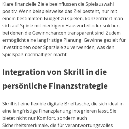
Klare finanzielle Ziele beeinflussen die Spielauswahl
positiv. Wenn beispielsweise das Ziel besteht, nur mit
einem bestimmten Budget zu spielen, konzentriert man
sich auf Spiele mit niedrigem Hausvorteil oder solchen,
bei denen die Gewinnchancen transparent sind. Zudem
ermöglicht eine langfristige Planung, Gewinne gezielt für
Investitionen oder Sparziele zu verwenden, was den
Spielspaß nachhaltiger macht.
Integration von Skrill in die
persönliche Finanzstrategie
Skrill ist eine flexible digitale Brieftasche, die sich ideal in
eine langfristige Finanzplanung integrieren lässt. Sie
bietet nicht nur Komfort, sondern auch
Sicherheitsmerkmale, die für verantwortungsvolles