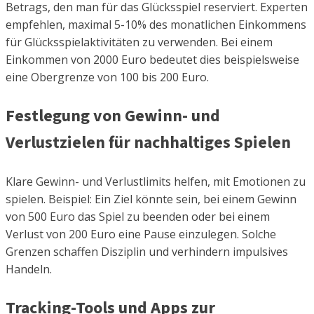
Betrags, den man für das Glücksspiel reserviert. Experten
empfehlen, maximal 5-10% des monatlichen Einkommens
für Glücksspielaktivitäten zu verwenden. Bei einem
Einkommen von 2000 Euro bedeutet dies beispielsweise
eine Obergrenze von 100 bis 200 Euro.
Festlegung von Gewinn- und
Verlustzielen für nachhaltiges Spielen
Klare Gewinn- und Verlustlimits helfen, mit Emotionen zu
spielen. Beispiel: Ein Ziel könnte sein, bei einem Gewinn
von 500 Euro das Spiel zu beenden oder bei einem
Verlust von 200 Euro eine Pause einzulegen. Solche
Grenzen schaffen Disziplin und verhindern impulsives
Handeln.
Tracking-Tools und Apps zur