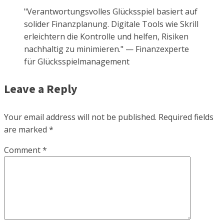
"Verantwortungsvolles Glücksspiel basiert auf
solider Finanzplanung. Digitale Tools wie Skrill
erleichtern die Kontrolle und helfen, Risiken
nachhaltig zu minimieren." — Finanzexperte
für Glücksspielmanagement
Leave a Reply
Your email address will not be published.
Required fields
are marked
*
Comment
*