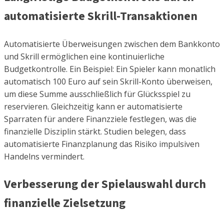
automatisierte Skrill-Transaktionen
Automatisierte Überweisungen zwischen dem Bankkonto
und Skrill ermöglichen eine kontinuierliche
Budgetkontrolle. Ein Beispiel: Ein Spieler kann monatlich
automatisch 100 Euro auf sein Skrill-Konto überweisen,
um diese Summe ausschließlich für Glücksspiel zu
reservieren. Gleichzeitig kann er automatisierte
Sparraten für andere Finanzziele festlegen, was die
finanzielle Disziplin stärkt. Studien belegen, dass
automatisierte Finanzplanung das Risiko impulsiven
Handelns vermindert.
Verbesserung der Spielauswahl durch
finanzielle Zielsetzung