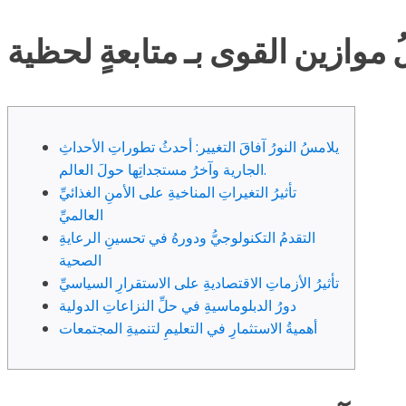
يلامسُ النورُ آفاقَ التغيير: أحدثُ تطوراتِ الأحداثِ
الجارية وآخرُ مستجداتِها حولَ العالم.
تأثيرُ التغيراتِ المناخيةِ على الأمنِ الغذائيِّ
العالميِّ
التقدمُ التكنولوجيُّ ودورهُ في تحسينِ الرعايةِ
الصحية
تأثيرُ الأزماتِ الاقتصاديةِ على الاستقرارِ السياسيِّ
دورُ الدبلوماسيةِ في حلِّ النزاعاتِ الدولية
أهميةُ الاستثمارِ في التعليمِ لتنميةِ المجتمعات