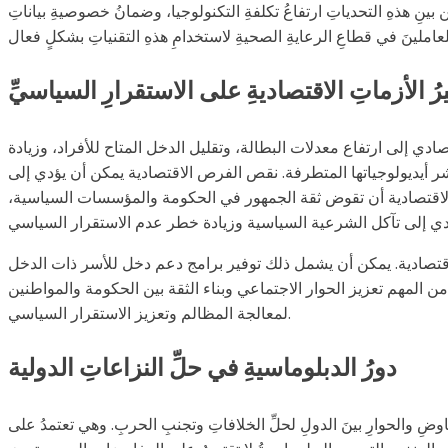
ن بينِ هذهِ التحدياتِ ارتفاعُ تكلفةِ التكنولوجيا، وضمانُ خصوصيةِ بياناتِ
يرُ الأزماتِ الاقتصاديةِ على الاستقرارِ السياسيِّ
ادي إلى ارتفاع معدلات البطالة، وتقليل الدخل المتاح للأفراد، وزيادة
ر أيديولوجياتها المتطرفة. نقص الفرص الاقتصادية يمكن أن يؤدي إلى
ت الاقتصادية أن تقوض ثقة الجمهور في الحكومة والمؤسسات السياسية،
لاقتصادية. يمكن أن يشمل ذلك توفير برامج دعم دخل للأسر ذات الدخل
 المهم تعزيز الحوار الاجتماعي وبناء الثقة بين الحكومة والمواطنين
لمعالجة المظالم وتعزيز الاستقرار السياسي.
دورُ الدبلوماسيةِ في حلِّ النزاعاتِ الدولية
اوضِ والحوارِ بينَ الدولِ لحلِّ الخلافاتِ وتجنبِ الحربِ. وهي تعتمدُ على