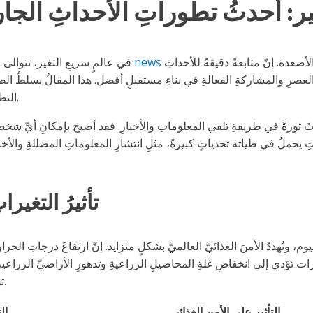
فهمًا عميقًا وتحليلًا دقيقًا لاستيعابِ تداعياتها وتأثيراتها على مختلفِ الأصعدة. إنَّ متابعةً دقيقةً للأحداثِ
news
في عالمٍ سريعِ التغير، تتوالى الأحداثُ والأخبارُ لتشكلَ نسيجَ الواقعِ الذي نعيشه. تتطلب هذه الأحداثُ
عصرِ والمشاركةِ الفعالةِ في بناءِ مستقبلٍ أفضل. هذا المقالُ يسلطُ الضوء
التطوراتِ العَالمية. إنّ فهم هذه الأحداث يمثل جزءاً هاماً من إدراكنا للعالم.
أحدثَ ثورةً في طريقةِ تلقي المعلوماتِ والأخبارِ. فقد أصبحَ بإمكانِ أيِّ 
 يحملُ في طياته تحدياتٍ كبيرةً، مثلِ انتشارِ المعلوماتِ المضللةِ والأخبار
تأثيرُ التغيرا
ليوم، وتُهددُ الأمنَ الغذائيَّ العالميَّ بشكلٍ متزايد. إنّ ارتفاعَ درجاتِ ا
يرات تؤدي إلى انخفاضِ غلةِ المحاصيلِ الزراعيةِ وتدهورِ الأراضيِّ الزراعيةِ 
تؤثرُ على الثروةِ الحيوانيةِ وتزيدُ من انتشارِ الأمراضِ الزراعيةِ والحيوانية.
التأثير على الأمن الغذائي
ال