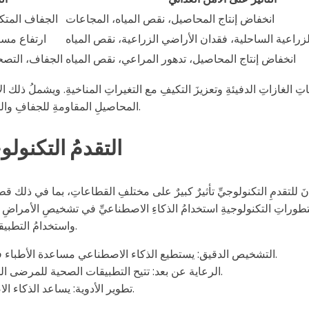
انخفاض إنتاج المحاصيل، نقص المياه، المجاعات
الجفاف المتكر
زراعية الساحلية، فقدان الأراضي الزراعية، نقص المياه
ارتفاع مست
انخفاض إنتاج المحاصيل، تدهور المراعي، نقص المياه
الجفاف، التصح
ثاتِ الغازاتِ الدفيئةِ وتعزيزَ التكيفِ مع التغيراتِ المناخيةِ. ويشملُ ذلك 
المحاصيلِ المقاومةِ للجفافِ والحرارة، وتوفيرُ الدعمِ للمزارعينِ لتبني ممارساتٍ زراعيةٍ صديقةٍ للبيئة.
التقدمُ التكنولو
َ للتقدمِ التكنولوجيِّ تأثيرٌ كبيرٌ على مختلفِ القطاعاتِ، بما في ذلك قط
التطوراتِ التكنولوجيةِ استخدامُ الذكاءِ الاصطناعيِّ في تشخيصِ الأمراضِ و
واستخدامُ التطبيقاتِ الصحيةِ لمراقبةِ حالةِ المرضى وتقديمِ الاستشاراتِ الطبيةِ عن بُعد.
التشخيص الدقيق: يستطيع الذكاء الاصطناعي مساعدة الأطباء في تحليل الصور الطبية واكتشاف الأمراض في مراحلها المبكرة.
الرعاية عن بعد: تتيح التطبيقات الصحية للمرضى الحصول على استشارات طبية دون الحاجة إلى زيارة المستشفى.
تطوير الأدوية: يساعد الذكاء الاصطناعي في تسريع عملية تطوير الأدوية الجديدة وتقليل تكلفتها.