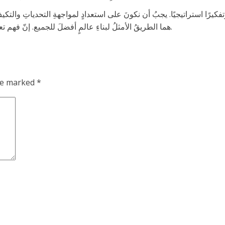
وتفكيرًا استراتيجيًا. يجبُ أن نكونَ على استعدادٍ لمواجهةِ التحدياتِ والتكيفِ
هما الطريقُ الأمثلُ لبناءِ عالمٍ أفضلَ للجميع. إنّ فهم تعقيدات هذه التطورات هو ضرورة لبناء مستقبل أفضل للأجيال القادمة.
are marked
*