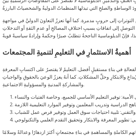
 العنفِ والتدميرِ. الدبلوماسيةُ لا تقتصرُ على المفاوضاتِ الرسميةِ بينَ
 التوتراتِ إلى حروبٍ مدمرة. كما أنها تعززُ التعاونَ الدوليَّ في مواجهةِ
 التوصلِ إلى اتفاقاتِ بسببِ اختلافِ المصالحِ أو عدمِ الثقةِ أو التدخلاتِ
أهميةُ الاستثمارِ في التعليمِ لتنميةِ المجتمعات
 الفعالةِ في بناءِ مستقبلٍ أفضل. التعليمُ لا يقتصرُ على اكتسابِ المعرفةِ
بداعِ والابتكارِ وحلِّ المشكلاتِ. كما أنهُ يعززُ الوعيَ بالحقوقِ والواجباتِ
والمشاركةِ المدنيةِ والمسؤوليةِ الاجتماعيةِ.