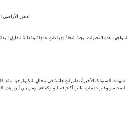
تدهور الأراضي ال
لمواجهةِ هذهِ التحدياتِ، يجبُ اتخاذُ إجراءاتٍ عاجلةً وفعالةً لتقليلِ انبعا
شهدتْ السنواتُ الأخيرةُ تطوراتٍ هائلةً في مجالِ التكنولوجيا، وقد كان
الصحيةِ وتوفيرِ خدماتٍ طبيةٍ أكثرَ فعاليةٍ وكفاءة. ومن بينِ أبرزِ هذهِ 