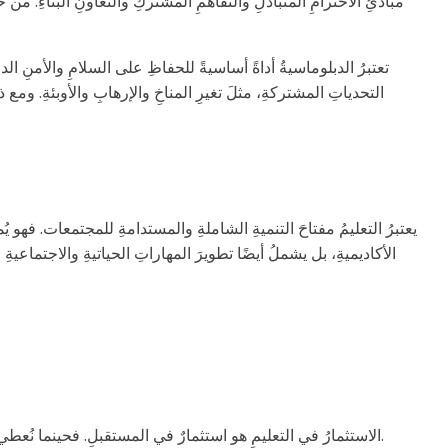
مبادئِ الاحترامِ المتبادلِ والتفاهمِ المشتركِ والتعاونِ البناءِ. م
تعتبرُ الدبلوماسيةُ أداةً أساسيةً للحفاظِ على السلامِ والأمنِ ال
التحدياتِ المشتركةِ، مثلَ تغيرِ المناخِ والإرهابِ والأوبئةِ. ومع
يعتبرُ التعليمُ مفتاحَ التنميةِ الشاملةِ والمستدامةِ للمجتمعات. فهو ي
الأكاديميةِ، بل يشملُ أيضًا تطويرَ المهاراتِ الحياتيةِ والاجتماعيةِ 
الاستثمارُ في التعليمِ هو استثمارٌ في المستقبلِ. فحينما نُعطي الأفرادَ الفرصةَ للحصولِ على تعليمٍ جيدٍ، فإننا نُمكِّنُهم من تحقيقِ إمكاناتهم الكاملةِ والمساهمةِ في بناءِ مجتمعاتٍ أكثرَ ازدهارًا وعدالةً وسلامًا.