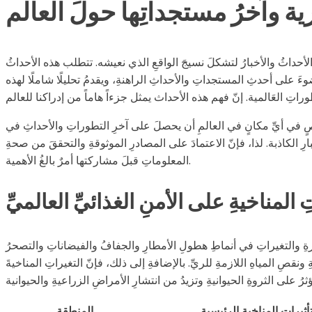
َ على أحدثِ المستجداتِ والأحداثِ الراهنةِ، ويقدمُ تحليلًا شاملًا لهذه
شخصٍ في أيِّ مكانٍ في العالمِ أن يحصلَ على آخرِ التطوراتِ والأحداثِ في
ِ الكاذبة. لذا، فإنّ الاعتمادَ على المصادرِ الموثوقةِ والتحققَ من صحةِ
المعلوماتِ قبلَ مشاركتها أمرٌ بالغُ الأهمية.
تِ المناخيةِ على الأمنِ الغذائيِّ العالميِّ
لحرارةِ والتغيراتِ في أنماطِ هطولِ الأمطارِ والجفافُ والفيضاناتِ والتصحرُ
ونقصِ المياهِ اللازمةِ للريِّ. بالإضافةِ إلى ذلك، فإنّ التغيراتِ المناخيةَ
تأثيرات المناخية الرئيسية
المنطقة