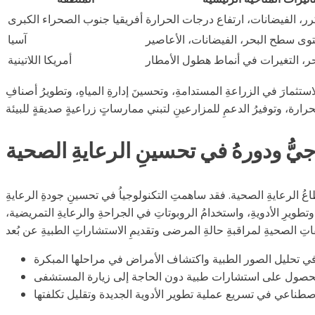
ر، الفيضانات، ارتفاع درجات الحرارة
أفريقيا جنوب الصحراء الكبرى
وى سطح البحر، الفيضانات، الأعاصير
آسيا
ر، التغيرات في أنماط هطول الأمطار
أمريكا اللاتينية
الاستثمارَ في الزراعةِ المستدامةِ، وتحسينَ إدارةِ المياهِ، وتطويرُ أصنافِ
جيُّ ودورهُ في تحسينِ الرعايةِ الصحية
اعُ الرعايةِ الصحية. فقد ساهمتِ التكنولوجياُ في تحسينِ جودةِ الرعايةِ
تطويرِ الأدويةِ، واستخدامُ الروبوتاتِ في الجراحةِ والرعايةِ التمريضية،