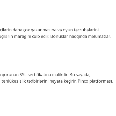
çilərin daha çox qazanmasına və oyun təcrübələrini
əçilərin marağını cəlb edir. Bonuslar haqqında məlumatlar,
ə qorunan SSL sertifikatına malikdir. Bu sayədə,
təhlükəsizlik tədbirlərini həyata keçirir. Pinco platforması,