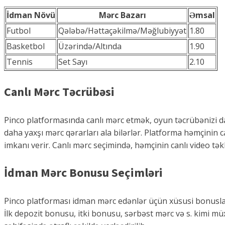
İdman Növü
Mərc Bazarı
Əmsal
Futbol
Qələbə/Həttaçəkilmə/Məğlubiyyət
1.80
Basketbol
Üzərində/Altında
1.90
Tennis
Set Sayı
2.10
Canlı Mərc Təcrübəsi
Pinco platformasında canlı mərc etmək, oyun təcrübənizi dah
daha yaxşı mərc qərarları ala bilərlər. Platforma həmçinin c
imkanı verir. Canlı mərc seçimində, həmçinin canlı video tək
İdman Mərc Bonusu Seçimləri
Pinco platforması idman mərc edənlər üçün xüsusi bonuslar
İlk depozit bonusu, itki bonusu, sərbəst mərc və s. kimi m