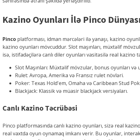
səhifəsində ətraflı şəkildə yerləşdirilib.
Kazino Oyunları İlə Pinco Düny
Pinco
platforması, idman mərcələri ilə yanaşı, kazino oyunl
kazino oyunları mövcuddur. Slot maşınları, müxtəlif mövzular
isə, istifadəçilərə canlı diler oyunları vasitəsilə real kazi
Slot Maşınları: Müxtəlif mövzular, bonus oyunları və 
Rulet: Avropa, Amerika və Fransız rulet növləri.
Poker: Texas Hold'em, Omaha və Caribbean Stud Pok
Blackjack: Klassik və müasir blackjack versiyaları.
Canlı Kazino Təcrübəsi
Pinco platformasında canlı kazino oyunları, sizə real kazino
real vaxtda oyun oynamaq imkanı verir. Bu oyunlar, interaktiv