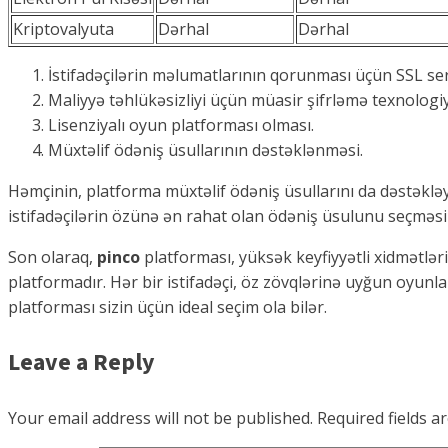
Kriptovalyuta
Dərhal
Dərhal
İstifadəçilərin məlumatlarının qorunması üçün SSL sert
Maliyyə təhlükəsizliyi üçün müasir şifrləmə texnologiy
Lisenziyalı oyun platforması olması.
Müxtəlif ödəniş üsullarının dəstəklənməsi.
Həmçinin, platforma müxtəlif ödəniş üsullarını da dəstəkləy
istifadəçilərin özünə ən rahat olan ödəniş üsulunu seçməsinə
Son olaraq,
pinco
platforması, yüksək keyfiyyətli xidmətlər
platformadır. Hər bir istifadəçi, öz zövqlərinə uyğun oyunl
platforması sizin üçün ideal seçim ola bilər.
Leave a Reply
Your email address will not be published.
Required fields 