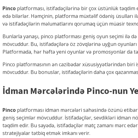
Pinco
platforması, istifadəçilərinə bir çox üstünlük təqdim e
edə bilərlər. Həmçinin, platforma müxtəlif ödəniş üsulları ilə
və istifadəçilərin məlumatlarını qorumaq üçün müasir texnol
Bunlarla yanaşı, pinco platforması geniş oyun seçimi ilə də 
mövcuddur. Bu, istifadəçilərə öz zövqlərinə uyğun oyunları t
Platformada, hər həftə yeni oyunlar və promosyonlar da təq
Pinco platformasının ən cazibədar xüsusiyyətlərindən biri i
mövcuddur. Bu bonuslar, istifadəçilərin daha çox qazanmas
İdman Mərcələrində Pinco-nun Ye
Pinco
platforması idman mərcələri sahəsində özünü etibarlı
geniş seçimlər mövcuddur. İstifadəçilər, sevdikləri idman n
təqdim edir. Bu sayədə, istifadəçilər matç zamanı mərc edərə
stratejiyalar tətbiq etmək imkanı verir.