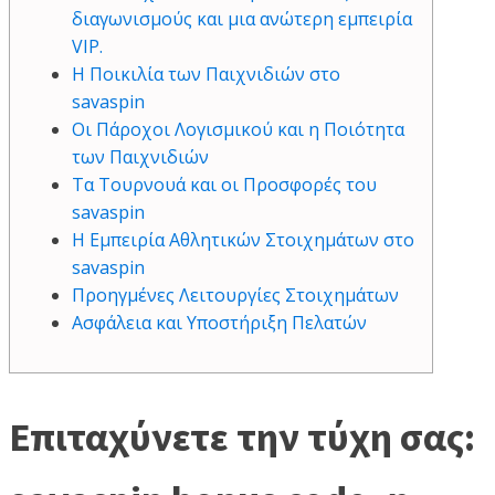
διαγωνισμούς και μια ανώτερη εμπειρία
VIP.
Η Ποικιλία των Παιχνιδιών στο
savaspin
Οι Πάροχοι Λογισμικού και η Ποιότητα
των Παιχνιδιών
Τα Τουρνουά και οι Προσφορές του
savaspin
Η Εμπειρία Αθλητικών Στοιχημάτων στο
savaspin
Προηγμένες Λειτουργίες Στοιχημάτων
Ασφάλεια και Υποστήριξη Πελατών
Επιταχύνετε την τύχη σας: