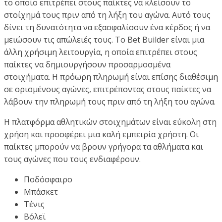
το οποίο επιτρέπει στους παίκτες να κλείσουν το
στοίχημά τους πριν από τη λήξη του αγώνα. Αυτό τους
δίνει τη δυνατότητα να εξασφαλίσουν ένα κέρδος ή να
μειώσουν τις απώλειές τους. Το Bet Builder είναι μια
άλλη χρήσιμη λειτουργία, η οποία επιτρέπει στους
παίκτες να δημιουργήσουν προσαρμοσμένα
στοιχήματα. Η πρόωρη πληρωμή είναι επίσης διαθέσιμη
σε ορισμένους αγώνες, επιτρέποντας στους παίκτες να
λάβουν την πληρωμή τους πριν από τη λήξη του αγώνα.
Η πλατφόρμα αθλητικών στοιχημάτων είναι εύκολη στη
χρήση και προσφέρει μια καλή εμπειρία χρήστη. Οι
παίκτες μπορούν να βρουν γρήγορα τα αθλήματα και
τους αγώνες που τους ενδιαφέρουν.
Ποδόσφαιρο
Μπάσκετ
Τένις
Βόλεϊ