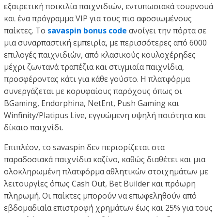
εξαιρετική ποικιλία παιχνιδιών, εντυπωσιακά τουρνουά
και ένα πρόγραμμα VIP για τους πιο αφοσιωμένους
παίκτες. Το
savaspin bonus code
ανοίγει την πόρτα σε
μια συναρπαστική εμπειρία, με περισσότερες από 6000
επιλογές παιχνιδιών, από κλασικούς κουλοχέρηδες
μέχρι ζωντανά τραπέζια και στιγμιαία παιχνίδια,
προσφέροντας κάτι για κάθε γούστο. Η πλατφόρμα
συνεργάζεται με κορυφαίους παρόχους όπως οι
BGaming, Endorphina, NetEnt, Push Gaming και
Winfinity/Platipus Live, εγγυώμενη υψηλή ποιότητα και
δίκαιο παιχνίδι.
Επιπλέον, το savaspin δεν περιορίζεται στα
παραδοσιακά παιχνίδια καζίνο, καθώς διαθέτει και μια
ολοκληρωμένη πλατφόρμα αθλητικών στοιχημάτων με
λειτουργίες όπως Cash Out, Bet Builder και πρόωρη
πληρωμή. Οι παίκτες μπορούν να επωφεληθούν από
εβδομαδιαία επιστροφή χρημάτων έως και 25% για τους