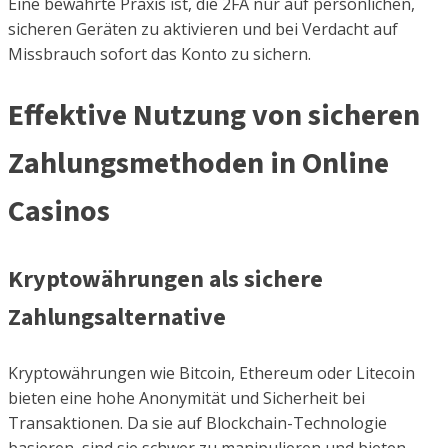
Eine bewährte Praxis ist, die 2FA nur auf persönlichen,
sicheren Geräten zu aktivieren und bei Verdacht auf
Missbrauch sofort das Konto zu sichern.
Effektive Nutzung von sicheren
Zahlungsmethoden in Online
Casinos
Kryptowährungen als sichere
Zahlungsalternative
Kryptowährungen wie Bitcoin, Ethereum oder Litecoin
bieten eine hohe Anonymität und Sicherheit bei
Transaktionen. Da sie auf Blockchain-Technologie
basieren, sind sie schwer zu manipulieren und bieten