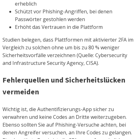
erheblich
Schützt vor Phishing-Angriffen, bei denen
Passwörter gestohlen werden
Erhöht das Vertrauen in die Plattform
Studien belegen, dass Plattformen mit aktivierter 2FA im
Vergleich zu solchen ohne um bis zu 80 % weniger
Sicherheitsvorfälle verzeichnen (Quelle: Cybersecurity
and Infrastructure Security Agency, CISA).
Fehlerquellen und Sicherheitslücken
vermeiden
Wichtig ist, die Authentifizierungs-App sicher zu
verwahren und keine Codes an Dritte weiterzugeben.
Ebenso sollten Sie auf Phishing-Versuche achten, bei
denen Angreifer versuchen, an Ihre Codes zu gelangen.