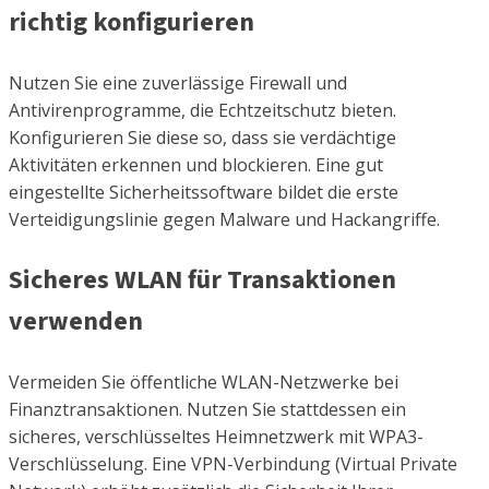
richtig konfigurieren
Nutzen Sie eine zuverlässige Firewall und
Antivirenprogramme, die Echtzeitschutz bieten.
Konfigurieren Sie diese so, dass sie verdächtige
Aktivitäten erkennen und blockieren. Eine gut
eingestellte Sicherheitssoftware bildet die erste
Verteidigungslinie gegen Malware und Hackangriffe.
Sicheres WLAN für Transaktionen
verwenden
Vermeiden Sie öffentliche WLAN-Netzwerke bei
Finanztransaktionen. Nutzen Sie stattdessen ein
sicheres, verschlüsseltes Heimnetzwerk mit WPA3-
Verschlüsselung. Eine VPN-Verbindung (Virtual Private