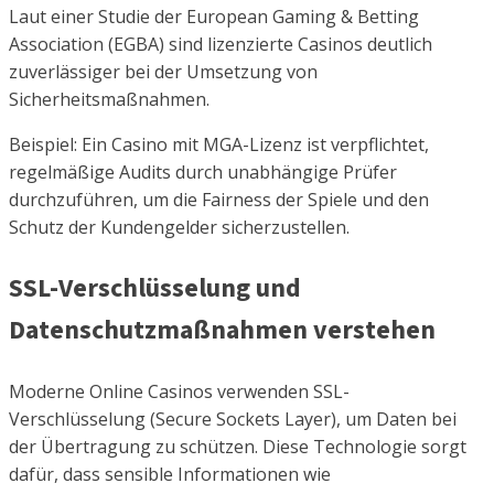
Laut einer Studie der European Gaming & Betting
Association (EGBA) sind lizenzierte Casinos deutlich
zuverlässiger bei der Umsetzung von
Sicherheitsmaßnahmen.
Beispiel: Ein Casino mit MGA-Lizenz ist verpflichtet,
regelmäßige Audits durch unabhängige Prüfer
durchzuführen, um die Fairness der Spiele und den
Schutz der Kundengelder sicherzustellen.
SSL-Verschlüsselung und
Datenschutzmaßnahmen verstehen
Moderne Online Casinos verwenden SSL-
Verschlüsselung (Secure Sockets Layer), um Daten bei
der Übertragung zu schützen. Diese Technologie sorgt
dafür, dass sensible Informationen wie