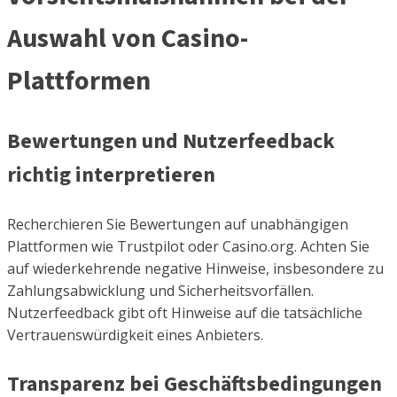
Auswahl von Casino-
Plattformen
Bewertungen und Nutzerfeedback
richtig interpretieren
Recherchieren Sie Bewertungen auf unabhängigen
Plattformen wie Trustpilot oder Casino.org. Achten Sie
auf wiederkehrende negative Hinweise, insbesondere zu
Zahlungsabwicklung und Sicherheitsvorfällen.
Nutzerfeedback gibt oft Hinweise auf die tatsächliche
Vertrauenswürdigkeit eines Anbieters.
Transparenz bei Geschäftsbedingungen