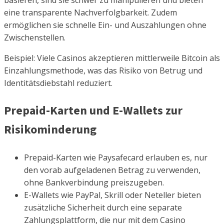
eine transparente Nachverfolgbarkeit. Zudem
ermöglichen sie schnelle Ein- und Auszahlungen ohne
Zwischenstellen.
Beispiel: Viele Casinos akzeptieren mittlerweile Bitcoin als
Einzahlungsmethode, was das Risiko von Betrug und
Identitätsdiebstahl reduziert.
Prepaid-Karten und E-Wallets zur
Risikominderung
Prepaid-Karten wie Paysafecard erlauben es, nur
den vorab aufgeladenen Betrag zu verwenden,
ohne Bankverbindung preiszugeben.
E-Wallets wie PayPal, Skrill oder Neteller bieten
zusätzliche Sicherheit durch eine separate
Zahlungsplattform, die nur mit dem Casino