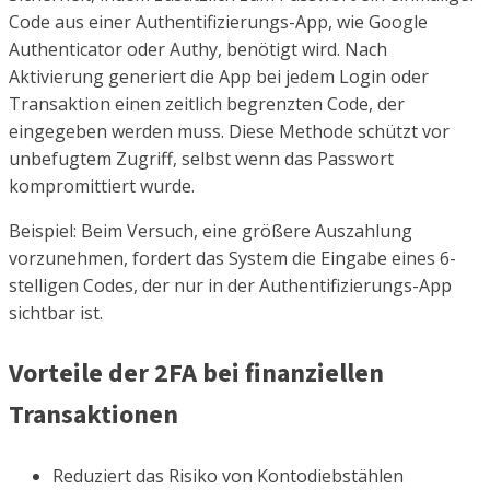
Code aus einer Authentifizierungs-App, wie Google
Authenticator oder Authy, benötigt wird. Nach
Aktivierung generiert die App bei jedem Login oder
Transaktion einen zeitlich begrenzten Code, der
eingegeben werden muss. Diese Methode schützt vor
unbefugtem Zugriff, selbst wenn das Passwort
kompromittiert wurde.
Beispiel: Beim Versuch, eine größere Auszahlung
vorzunehmen, fordert das System die Eingabe eines 6-
stelligen Codes, der nur in der Authentifizierungs-App
sichtbar ist.
Vorteile der 2FA bei finanziellen
Transaktionen
Reduziert das Risiko von Kontodiebstählen