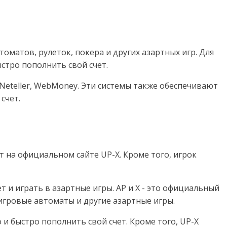
оматов, рулеток, покера и других азартных игр. Для
стро пополнить свой счет.
 Neteller, WebMoney. Эти системы также обеспечивают
счет.
т на официальном сайте UP-X. Кроме того, игрок
т и играть в азартные игры. AP и X - это официальный
игровые автоматы и другие азартные игры.
и быстро пополнить свой счет. Кроме того, UP-X