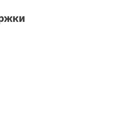
ержки