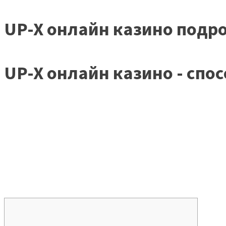
UP-X онлайн казино подр
UP-X онлайн казино - спо