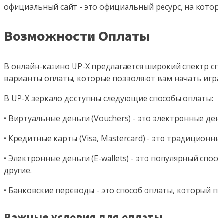
официальный сайт - это официальный ресурс, на кото
Возможности Оплаты
В онлайн-казино UP-X предлагается широкий спектр с
варианты оплаты, которые позволяют вам начать игра
В UP-X зеркало доступны следующие способы оплаты:
• Виртуальные деньги (Vouchers) - это электронные д
• Кредитные карты (Visa, Mastercard) - это традицио
• Электронные деньги (E-wallets) - это популярный спо
другие.
• Банковские переводы - это способ оплаты, который 
Важные условия для оплаты