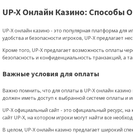
UP-X Онлайн Казино: Способы 
UP-X онлайн казино - это популярная платформа для и
удобства и безопасности игроков, UP-X предлагает не
Кроме того, UP-X предлагает возможность оплаты чере
безопасность и конфиденциальность транзакций, а та
Важные условия для оплаты
Важно помнить, что для оплаты в UP-X онлайн казино 
должен иметь доступ к выбранной системе оплаты и и
UP-X официальный сайт - это официальный ресурс, на 
сайт UP-X, на котором игроки могут найти все необх
В целом, UP-X онлайн казино предлагает широкий спек