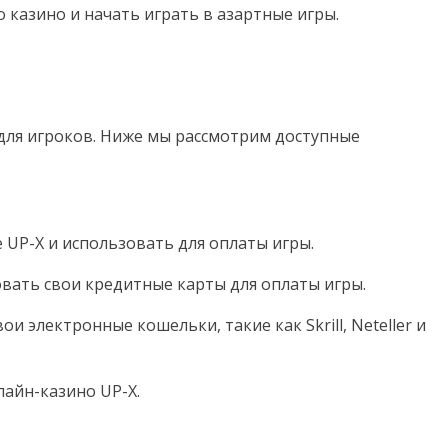
казино и начать играть в азартные игры.
 для игроков. Ниже мы рассмотрим доступные
 UP-X и использовать для оплаты игры.
овать свои кредитные карты для оплаты игры.
и электронные кошельки, такие как Skrill, Neteller и
лайн-казино UP-X.