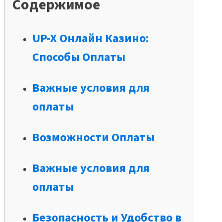
Содержимое
UP-X Онлайн Казино:
Способы Оплаты
Важные условия для
оплаты
Возможности Оплаты
Важные условия для
оплаты
Безопасность и Удобство в