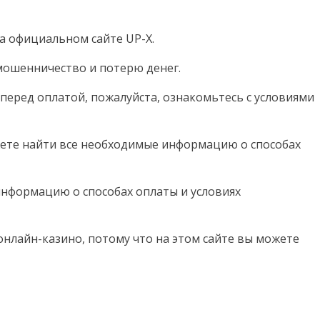
на официальном сайте UP-X.
 мошенничество и потерю денег.
 перед оплатой, пожалуйста, ознакомьтесь с условиями
ожете найти все необходимые информацию о способах
информацию о способах оплаты и условиях
онлайн-казино, потому что на этом сайте вы можете