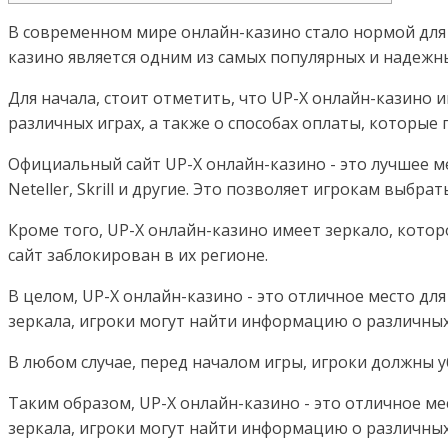
В современном мире онлайн-казино стало нормой для 
казино является одним из самых популярных и надежн
Для начала, стоит отметить, что UP-X онлайн-казино 
различных играх, а также о способах оплаты, которые 
Официальный сайт UP-X онлайн-казино - это лучшее ме
Neteller, Skrill и другие. Это позволяет игрокам выб
Кроме того, UP-X онлайн-казино имеет зеркало, котор
сайт заблокирован в их регионе.
В целом, UP-X онлайн-казино - это отличное место д
зеркала, игроки могут найти информацию о различных
В любом случае, перед началом игры, игроки должны у
Таким образом, UP-X онлайн-казино - это отличное м
зеркала, игроки могут найти информацию о различных