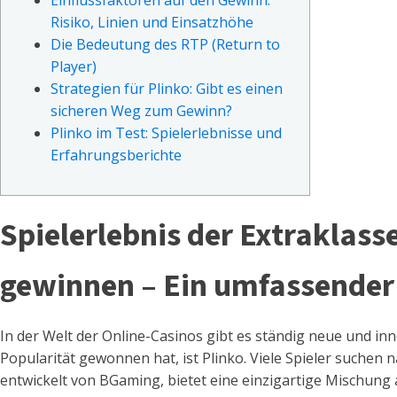
Einflussfaktoren auf den Gewinn:
Risiko, Linien und Einsatzhöhe
Die Bedeutung des RTP (Return to
Player)
Strategien für Plinko: Gibt es einen
sicheren Weg zum Gewinn?
Plinko im Test: Spielerlebnisse und
Erfahrungsberichte
Spielerlebnis der Extraklas
gewinnen – Ein umfassender
In der Welt der Online-Casinos gibt es ständig neue und inno
Popularität gewonnen hat, ist Plinko. Viele Spieler suchen 
entwickelt von BGaming, bietet eine einzigartige Mischung