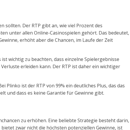
n sollten. Der RTP gibt an, wie viel Prozent des
sten unter allen Online-Casinospielen gehört. Das bedeutet,
Gewinne, erhöht aber die Chancen, im Laufe der Zeit
 ist wichtig zu beachten, dass einzelne Spielergebnisse
erluste erleiden kann. Der RTP ist daher ein wichtiger
Bei Plinko ist der RTP von 99% ein deutliches Plus, das das
ielt und dass es keine Garantie für Gewinne gibt.
nnchancen zu erhöhen. Eine beliebte Strategie besteht darin,
 bietet zwar nicht die höchsten potenziellen Gewinne, ist