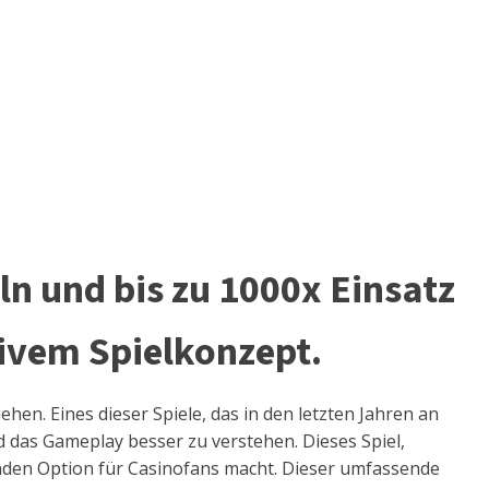
ln und bis zu 1000x Einsatz
ivem Spielkonzept.
ehen. Eines dieser Spiele, das in den letzten Jahren an
 das Gameplay besser zu verstehen. Dieses Spiel,
lnden Option für Casinofans macht. Dieser umfassende