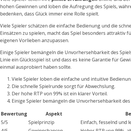
hohen Gewinnen und loben die Aufregung des Spiels, während
bedenken, dass Glück immer eine Rolle spielt.
Viele Spieler schätzen die einfache Bedienung und die schnell
Einsätzen zu spielen, macht das Spiel besonders attraktiv f
eigenen Vorlieben anzupassen.
Einige Spieler bemängeln die Unvorhersehbarkeit des Spiels u
Linie ein Glücksspiel ist und dass es keine Garantie für Gew
einmal ausprobiert haben sollte.
Viele Spieler loben die einfache und intuitive Bedienun
Die schnelle Spielrunde sorgt für Abwechslung.
Der hohe RTP von 99% ist ein klarer Vorteil.
Einige Spieler bemängeln die Unvorhersehbarkeit des 
Bewertung
Aspekt
Be
5/5
Spielprinzip
Einfach, fesselnd und l
4/5
Gewinnchancen
Hoher RTP von 99%, ab