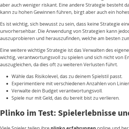
aber auch weniger riskant. Eine andere Strategie besteht da
kann zu hohen Gewinnen führen, birgt aber auch ein hohes 
Es ist wichtig, sich bewusst zu sein, dass keine Strategie e
unvorhersehbar. Die Anwendung von Strategien kann jedoch 
auszuprobieren und herauszufinden, welche am besten zum 
Eine weitere wichtige Strategie ist das Verwalten des eigene
wichtig, verantwortungsvoll zu spielen und sich nicht von E
auszugleichen, da dies oft zu weiteren Verlusten führt.
Wähle das Risikolevel, das zu deinem Spielstil passt.
Experimentiere mit verschiedenen Anzahlen von Linien
Verwalte dein Budget verantwortungsvoll.
Spiele nur mit Geld, das du bereit bist zu verlieren.
Plinko im Test: Spielerlebnisse u
Viele Spieler teilen ihre
plinko erfahrungen
online und beri