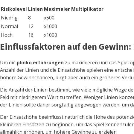
Risikolevel
Linien
Maximaler Multiplikator
Niedrig
8
x500
Normal
12
x1000
Hoch
16
x1000
Einflussfaktoren auf den Gewinn: 
Um die
plinko erfahrungen
zu maximieren und das Spiel opt
Anzahl der Linien und die Einsatzhöhe spielen eine entschei
höhere Gewinnchancen, birgt aber auch ein größeres Verlus
Die Anzahl der Linien bestimmt, wie viele mögliche Wege d
Feld mit niedrigerem Wert zu treffen. Weniger Linien konze
der Linien sollte daher sorgfältig abgewogen werden, um da
Der Einsatzhöhe beeinflusst natürlich die Höhe des potenzie
kleineren Einsätzen zu beginnen, um das Spiel kennenzuler
allmählich erhöhen, um höhere Gewinne zu erzielen.