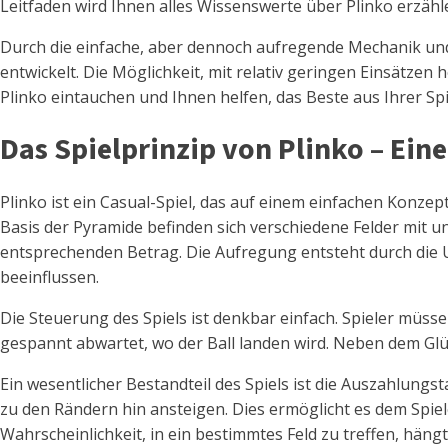
Leitfaden wird Ihnen alles Wissenswerte über Plinko erzäh
Durch die einfache, aber dennoch aufregende Mechanik und 
entwickelt. Die Möglichkeit, mit relativ geringen Einsätzen 
Plinko eintauchen und Ihnen helfen, das Beste aus Ihrer S
Das Spielprinzip von Plinko – Ein
Plinko ist ein Casual-Spiel, das auf einem einfachen Konzept
Basis der Pyramide befinden sich verschiedene Felder mit un
entsprechenden Betrag. Die Aufregung entsteht durch die 
beeinflussen.
Die Steuerung des Spiels ist denkbar einfach. Spieler müsse
gespannt abwartet, wo der Ball landen wird. Neben dem Glüc
Ein wesentlicher Bestandteil des Spiels ist die Auszahlungst
zu den Rändern hin ansteigen. Dies ermöglicht es dem Spiele
Wahrscheinlichkeit, in ein bestimmtes Feld zu treffen, häng