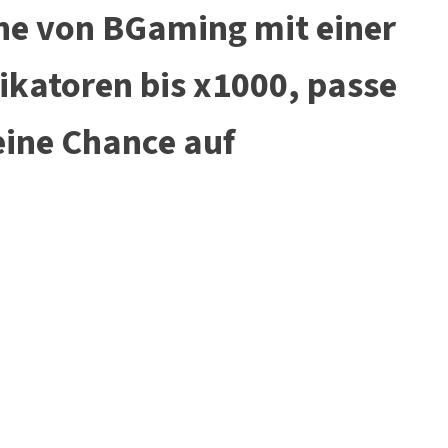
ne von BGaming mit einer
katoren bis x1000, passe
 eine Chance auf