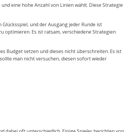
 und eine hohe Anzahl von Linien wählt. Diese Strategie
ein Glücksspiel, und der Ausgang jeder Runde ist
 optimieren. Es ist ratsam, verschiedene Strategien
tes Budget setzen und dieses nicht überschreiten. Es ist
 sollte man nicht versuchen, diesen sofort wieder
 dabei oft unterschiedlich. Einige Spieler berichten von