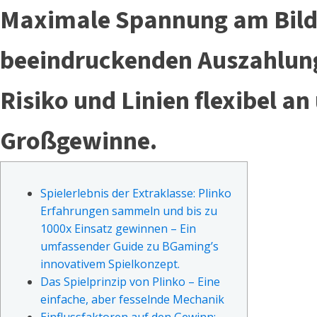
Maximale Spannung am Bilds
beeindruckenden Auszahlung
Risiko und Linien flexibel a
Großgewinne.
Spielerlebnis der Extraklasse: Plinko
Erfahrungen sammeln und bis zu
1000x Einsatz gewinnen – Ein
umfassender Guide zu BGaming’s
innovativem Spielkonzept.
Das Spielprinzip von Plinko – Eine
einfache, aber fesselnde Mechanik