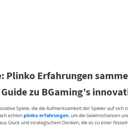
se: Plinko Erfahrungen samme
 Guide zu BGaming’s innovat
vative Spiele, die die Aufmerksamkeit der Spieler auf sich zi
nach echten
plinko erfahrungen
, um die Gewinnchancen und
 aus Glück und strategischem Denken, die es zu einer fesse