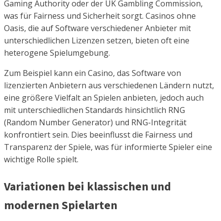
Gaming Authority oder der UK Gambling Commission,
was für Fairness und Sicherheit sorgt. Casinos ohne
Oasis, die auf Software verschiedener Anbieter mit
unterschiedlichen Lizenzen setzen, bieten oft eine
heterogene Spielumgebung.
Zum Beispiel kann ein Casino, das Software von
lizenzierten Anbietern aus verschiedenen Ländern nutzt,
eine größere Vielfalt an Spielen anbieten, jedoch auch
mit unterschiedlichen Standards hinsichtlich RNG
(Random Number Generator) und RNG-Integrität
konfrontiert sein. Dies beeinflusst die Fairness und
Transparenz der Spiele, was für informierte Spieler eine
wichtige Rolle spielt.
Variationen bei klassischen und
modernen Spielarten