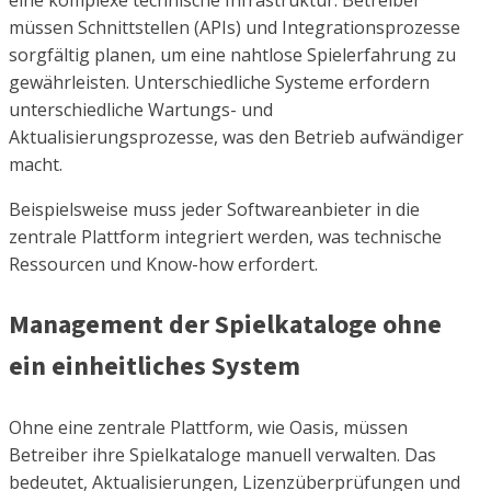
müssen Schnittstellen (APIs) und Integrationsprozesse
sorgfältig planen, um eine nahtlose Spielerfahrung zu
gewährleisten. Unterschiedliche Systeme erfordern
unterschiedliche Wartungs- und
Aktualisierungsprozesse, was den Betrieb aufwändiger
macht.
Beispielsweise muss jeder Softwareanbieter in die
zentrale Plattform integriert werden, was technische
Ressourcen und Know-how erfordert.
Management der Spielkataloge ohne
ein einheitliches System
Ohne eine zentrale Plattform, wie Oasis, müssen
Betreiber ihre Spielkataloge manuell verwalten. Das
bedeutet, Aktualisierungen, Lizenzüberprüfungen und