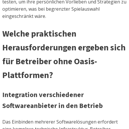
testen, um ihre persönlichen Vorlieben und Strategien zu
optimieren, was bei begrenzter Spielauswahl
eingeschränkt wäre.
Welche praktischen
Herausforderungen ergeben sich
für Betreiber ohne Oasis-
Plattformen?
Integration verschiedener
Softwareanbieter in den Betrieb
Das Einbinden mehrerer Softwarelösungen erfordert
eine komplexe technische Infrastruktur. Betreiber