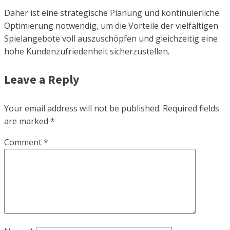
Daher ist eine strategische Planung und kontinuierliche
Optimierung notwendig, um die Vorteile der vielfältigen
Spielangebote voll auszuschöpfen und gleichzeitig eine
hohe Kundenzufriedenheit sicherzustellen.
Leave a Reply
Your email address will not be published.
Required fields
are marked
*
Comment
*