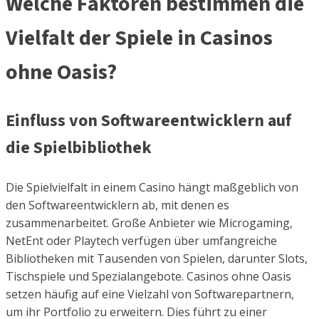
Welche Faktoren bestimmen die
Vielfalt der Spiele in Casinos
ohne Oasis?
Einfluss von Softwareentwicklern auf
die Spielbibliothek
Die Spielvielfalt in einem Casino hängt maßgeblich von
den Softwareentwicklern ab, mit denen es
zusammenarbeitet. Große Anbieter wie Microgaming,
NetEnt oder Playtech verfügen über umfangreiche
Bibliotheken mit Tausenden von Spielen, darunter Slots,
Tischspiele und Spezialangebote. Casinos ohne Oasis
setzen häufig auf eine Vielzahl von Softwarepartnern,
um ihr Portfolio zu erweitern. Dies führt zu einer