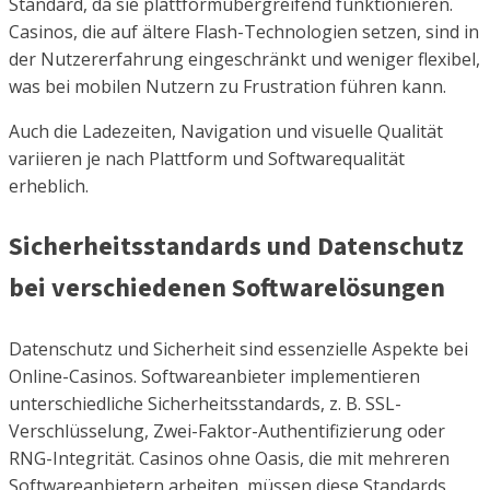
Standard, da sie plattformübergreifend funktionieren.
Casinos, die auf ältere Flash-Technologien setzen, sind in
der Nutzererfahrung eingeschränkt und weniger flexibel,
was bei mobilen Nutzern zu Frustration führen kann.
Auch die Ladezeiten, Navigation und visuelle Qualität
variieren je nach Plattform und Softwarequalität
erheblich.
Sicherheitsstandards und Datenschutz
bei verschiedenen Softwarelösungen
Datenschutz und Sicherheit sind essenzielle Aspekte bei
Online-Casinos. Softwareanbieter implementieren
unterschiedliche Sicherheitsstandards, z. B. SSL-
Verschlüsselung, Zwei-Faktor-Authentifizierung oder
RNG-Integrität. Casinos ohne Oasis, die mit mehreren
Softwareanbietern arbeiten, müssen diese Standards