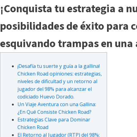
¡Conquista tu estrategia a n
posibilidades de éxito para 
esquivando trampas en una a
¡Desafía tu suerte y guía a la gallina!
Chicken Road opiniones: estrategias,
niveles de dificultad y un retorno al
jugador del 98% para alcanzar el
codiciado Huevo Dorado.
Un Viaje Aventura con una Gallina:
¿En Qué Consiste Chicken Road?
Estrategias Clave para Dominar
Chicken Road
El Retorno al Jugador (RTP) del 98%: