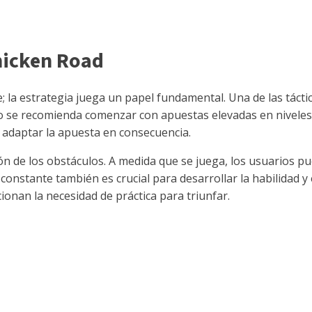
hicken Road
 la estrategia juega un papel fundamental. Una de las táctic
 No se recomienda comenzar con apuestas elevadas en niveles 
y adaptar la apuesta en consecuencia.
ón de los obstáculos. A medida que se juega, los usuarios pu
constante también es crucial para desarrollar la habilidad y
onan la necesidad de práctica para triunfar.