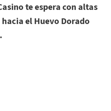
Casino te espera con altas
na hacia el Huevo Dorado
.