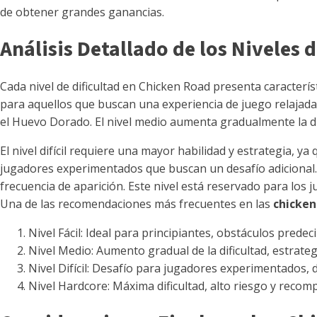
de obtener grandes ganancias.
Análisis Detallado de los Niveles d
Cada nivel de dificultad en Chicken Road presenta característ
para aquellos que buscan una experiencia de juego relajada. 
el Huevo Dorado. El nivel medio aumenta gradualmente la di
El nivel difícil requiere una mayor habilidad y estrategia, 
jugadores experimentados que buscan un desafío adicional. F
frecuencia de aparición. Este nivel está reservado para lo
Una de las recomendaciones más frecuentes en las
chicken
Nivel Fácil: Ideal para principiantes, obstáculos predeci
Nivel Medio: Aumento gradual de la dificultad, estrateg
Nivel Difícil: Desafío para jugadores experimentados, 
Nivel Hardcore: Máxima dificultad, alto riesgo y recom