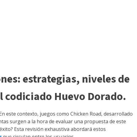
nes: estrategias, niveles de
 el codiciado Huevo Dorado.
. En este contexto, juegos como Chicken Road, desarrollado
ntas surgen a la hora de evaluar una propuesta de este
éxito? Esta revisión exhaustiva abordará estos
s
que circulan entre los usuarios.