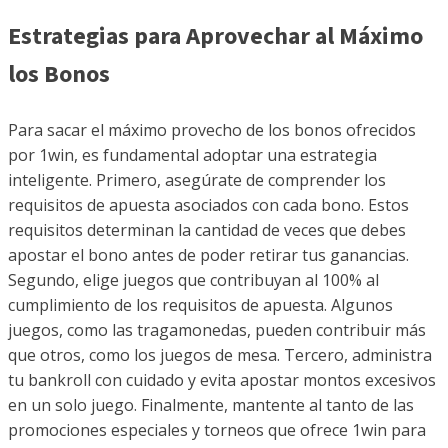
Estrategias para Aprovechar al Máximo
los Bonos
Para sacar el máximo provecho de los bonos ofrecidos
por 1win, es fundamental adoptar una estrategia
inteligente. Primero, asegúrate de comprender los
requisitos de apuesta asociados con cada bono. Estos
requisitos determinan la cantidad de veces que debes
apostar el bono antes de poder retirar tus ganancias.
Segundo, elige juegos que contribuyan al 100% al
cumplimiento de los requisitos de apuesta. Algunos
juegos, como las tragamonedas, pueden contribuir más
que otros, como los juegos de mesa. Tercero, administra
tu bankroll con cuidado y evita apostar montos excesivos
en un solo juego. Finalmente, mantente al tanto de las
promociones especiales y torneos que ofrece 1win para