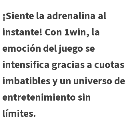
¡Siente la adrenalina al
instante! Con 1win, la
emoción del juego se
intensifica gracias a cuotas
imbatibles y un universo de
entretenimiento sin
límites.