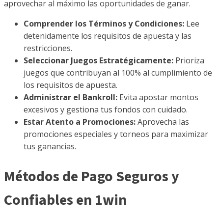
aprovechar al máximo las oportunidades de ganar.
Comprender los Términos y Condiciones:
Lee
detenidamente los requisitos de apuesta y las
restricciones.
Seleccionar Juegos Estratégicamente:
Prioriza
juegos que contribuyan al 100% al cumplimiento de
los requisitos de apuesta.
Administrar el Bankroll:
Evita apostar montos
excesivos y gestiona tus fondos con cuidado.
Estar Atento a Promociones:
Aprovecha las
promociones especiales y torneos para maximizar
tus ganancias.
Métodos de Pago Seguros y
Confiables en 1win