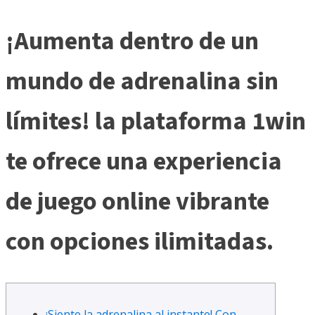
¡Aumenta dentro de un
mundo de adrenalina sin
límites! la plataforma 1win
te ofrece una experiencia
de juego online vibrante
con opciones ilimitadas.
¡Siente la adrenalina al instante! Con