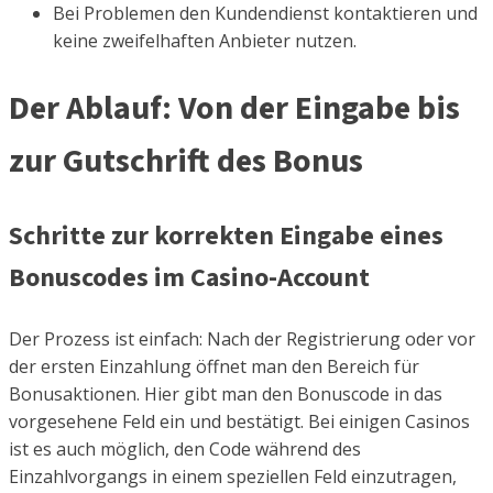
Bei Problemen den Kundendienst kontaktieren und
keine zweifelhaften Anbieter nutzen.
Der Ablauf: Von der Eingabe bis
zur Gutschrift des Bonus
Schritte zur korrekten Eingabe eines
Bonuscodes im Casino-Account
Der Prozess ist einfach: Nach der Registrierung oder vor
der ersten Einzahlung öffnet man den Bereich für
Bonusaktionen. Hier gibt man den Bonuscode in das
vorgesehene Feld ein und bestätigt. Bei einigen Casinos
ist es auch möglich, den Code während des
Einzahlvorgangs in einem speziellen Feld einzutragen,