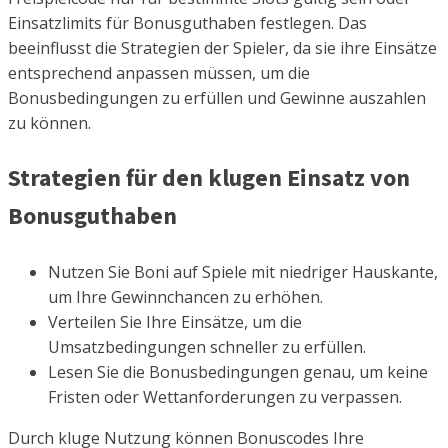
Einsatzlimits für Bonusguthaben festlegen. Das
beeinflusst die Strategien der Spieler, da sie ihre Einsätze
entsprechend anpassen müssen, um die
Bonusbedingungen zu erfüllen und Gewinne auszahlen
zu können.
Strategien für den klugen Einsatz von
Bonusguthaben
Nutzen Sie Boni auf Spiele mit niedriger Hauskante,
um Ihre Gewinnchancen zu erhöhen.
Verteilen Sie Ihre Einsätze, um die
Umsatzbedingungen schneller zu erfüllen.
Lesen Sie die Bonusbedingungen genau, um keine
Fristen oder Wettanforderungen zu verpassen.
Durch kluge Nutzung können Bonuscodes Ihre