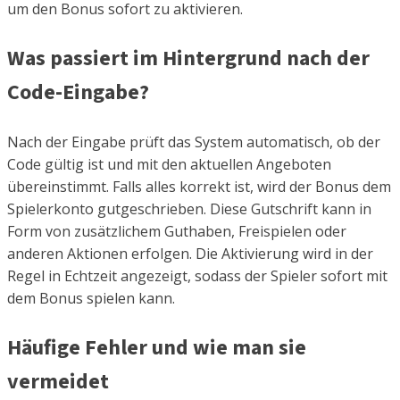
um den Bonus sofort zu aktivieren.
Was passiert im Hintergrund nach der
Code-Eingabe?
Nach der Eingabe prüft das System automatisch, ob der
Code gültig ist und mit den aktuellen Angeboten
übereinstimmt. Falls alles korrekt ist, wird der Bonus dem
Spielerkonto gutgeschrieben. Diese Gutschrift kann in
Form von zusätzlichem Guthaben, Freispielen oder
anderen Aktionen erfolgen. Die Aktivierung wird in der
Regel in Echtzeit angezeigt, sodass der Spieler sofort mit
dem Bonus spielen kann.
Häufige Fehler und wie man sie
vermeidet