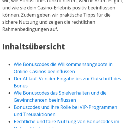
wir, wie Bonuscodes funktionieren, welche Arten es gibt,
und wie sie dein Casino-Erlebnis positiv beeinflussen
können. Zudem geben wir praktische Tipps für die
sichere Nutzung und zeigen die rechtlichen
Rahmenbedingungen auf.
Inhaltsübersicht
Wie Bonuscodes die Willkommensangebote in
Online-Casinos beeinflussen
Der Ablauf: Von der Eingabe bis zur Gutschrift des
Bonus
Wie Bonuscodes das Spielverhalten und die
Gewinnchancen beeinflussen
Bonuscodes und ihre Rolle bei VIP-Programmen
und Treueaktionen
Rechtliche und faire Nutzung von Bonuscodes im