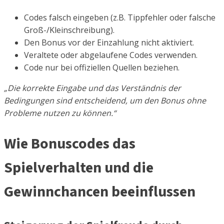
Codes falsch eingeben (z.B. Tippfehler oder falsche
Groß-/Kleinschreibung).
Den Bonus vor der Einzahlung nicht aktiviert.
Veraltete oder abgelaufene Codes verwenden.
Code nur bei offiziellen Quellen beziehen.
„Die korrekte Eingabe und das Verständnis der
Bedingungen sind entscheidend, um den Bonus ohne
Probleme nutzen zu können.“
Wie Bonuscodes das
Spielverhalten und die
Gewinnchancen beeinflussen