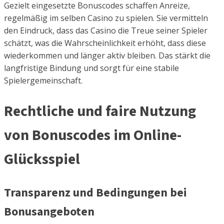
Gezielt eingesetzte Bonuscodes schaffen Anreize,
regelmäßig im selben Casino zu spielen. Sie vermitteln
den Eindruck, dass das Casino die Treue seiner Spieler
schätzt, was die Wahrscheinlichkeit erhöht, dass diese
wiederkommen und länger aktiv bleiben. Das stärkt die
langfristige Bindung und sorgt für eine stabile
Spielergemeinschaft.
Rechtliche und faire Nutzung
von Bonuscodes im Online-
Glücksspiel
Transparenz und Bedingungen bei
Bonusangeboten