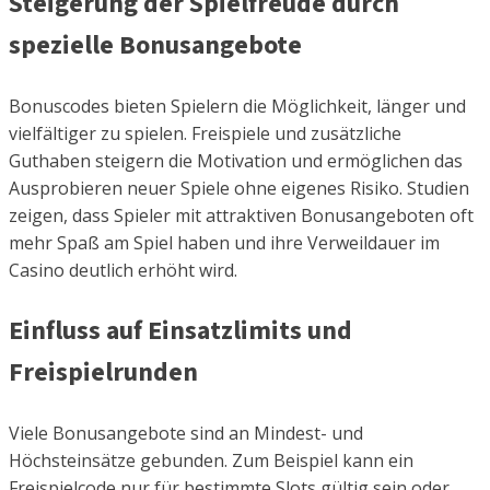
Steigerung der Spielfreude durch
spezielle Bonusangebote
Bonuscodes bieten Spielern die Möglichkeit, länger und
vielfältiger zu spielen. Freispiele und zusätzliche
Guthaben steigern die Motivation und ermöglichen das
Ausprobieren neuer Spiele ohne eigenes Risiko. Studien
zeigen, dass Spieler mit attraktiven Bonusangeboten oft
mehr Spaß am Spiel haben und ihre Verweildauer im
Casino deutlich erhöht wird.
Einfluss auf Einsatzlimits und
Freispielrunden
Viele Bonusangebote sind an Mindest- und
Höchsteinsätze gebunden. Zum Beispiel kann ein
Freispielcode nur für bestimmte Slots gültig sein oder