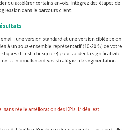
er ou accélérer certains envois. Intégrez des étapes de
ogression dans le parcours client.
résultats
mail : une version standard et une version ciblée selon
-les à un sous-ensemble représentatif (10-20 %) de votre
stiques (t-test, chi-square) pour valider la significativité
finer continuellement vos stratégies de segmentation.
sans réelle amélioration des KPIs. L’idéal est
e coût/bénéfice. Privilégiez des segments avec une taille