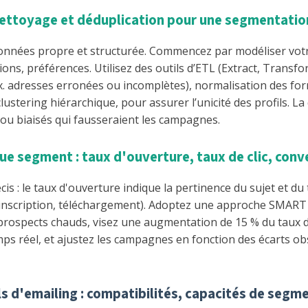
 nettoyage et déduplication pour une segmentatio
nées propre et structurée. Commencez par modéliser votre 
tions, préférences. Utilisez des outils d’ETL (Extract, Transfo
. adresses erronées ou incomplètes), normalisation des for
lustering hiérarchique, pour assurer l’unicité des profils. L
s ou biaisés qui fausseraient les campagnes.
que segment : taux d'ouverture, taux de clic, conv
s : le taux d'ouverture indique la pertinence du sujet et du tim
t, inscription, téléchargement). Adoptez une approche SMART 
 prospects chauds, visez une augmentation de 15 % du taux d
s réel, et ajustez les campagnes en fonction des écarts ob
ils d'emailing : compatibilités, capacités de seg