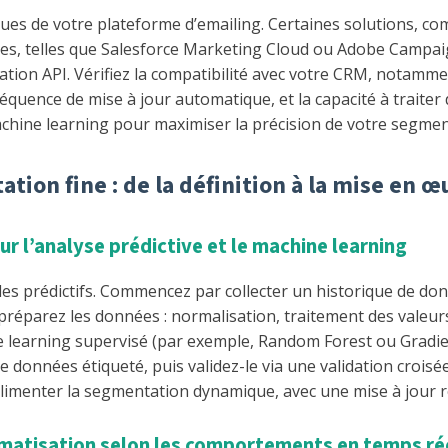
niques de votre plateforme d’emailing. Certaines solutions,
es, telles que Salesforce Marketing Cloud ou Adobe Campaign
ration API. Vérifiez la compatibilité avec votre CRM, notam
quence de mise à jour automatique, et la capacité à traiter 
achine learning pour maximiser la précision de votre segmen
ion fine : de la définition à la mise en œ
r l’analyse prédictive et le machine learning
s prédictifs. Commencez par collecter un historique de donné
éparez les données : normalisation, traitement des valeurs
 learning supervisé (par exemple, Random Forest ou Gradi
e données étiqueté, puis validez-le via une validation croisé
limenter la segmentation dynamique, avec une mise à jour ré
matisation selon les comportements en temps ré