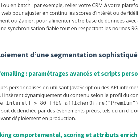
ou en batch : par exemple, relier votre CRM à votre platefo
web pour ajuster en continu les scores d’intérêt ou de fidél
ent ou Zapier, pour alimenter votre base de données avec de
une synchronisation fiable tout en respectant les normes RGPD
éploiement d’une segmentation sophistiqu
’emailing : paramétrages avancés et scripts pers
s personnalisés en utilisant JavaScript ou des API interne
i insèrent dynamiquement du contenu selon le profil du conta
e_interet] > 80 THEN afficherOffre("Premium"
oit déclenchée par des événements précis, tels qu’un clic o
vant déploiement en production.
racking comportemental, scoring et attributs enrich