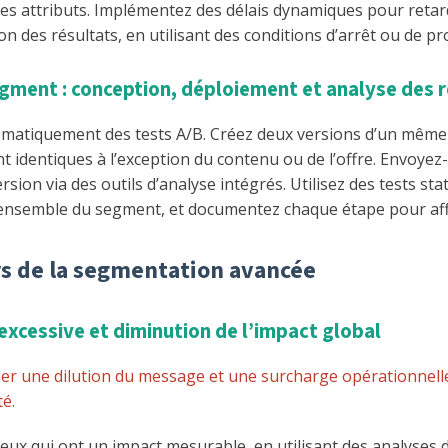
es attributs. Implémentez des délais dynamiques pour retard
n des résultats, en utilisant des conditions d’arrêt ou de pr
segment : conception, déploiement et analyse des 
ématiquement des tests A/B. Créez deux versions d’un même e
 identiques à l’exception du contenu ou de l’offre. Envoyez
rsion via des outils d’analyse intégrés. Utilisez des tests stati
 l’ensemble du segment, et documentez chaque étape pour af
ors de la segmentation avancée
excessive et diminution de l’impact global
er une dilution du message et une surcharge opérationnelle, 
té.
eux qui ont un impact mesurable, en utilisant des analyses d