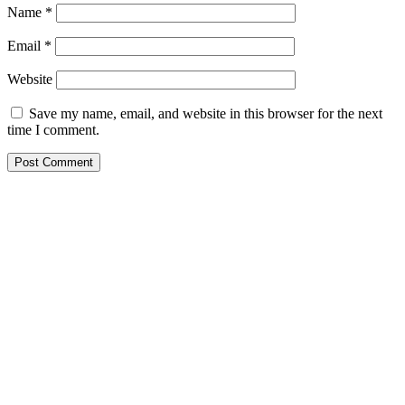
Name
*
Email
*
Website
Save my name, email, and website in this browser for the next
time I comment.