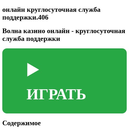
онлайн круглосуточная служба
поддержки.406
Волна казино онлайн - круглосуточная
служба поддержки
▶️
ИГРАТЬ
Содержимое