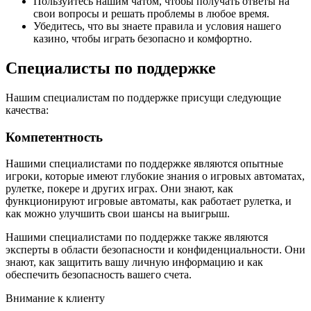
Пользуйтесь нашим чатом, чтобы получать ответы на
свои вопросы и решать проблемы в любое время.
Убедитесь, что вы знаете правила и условия нашего
казино, чтобы играть безопасно и комфортно.
Специалисты по поддержке
Нашим специалистам по поддержке присущи следующие
качества:
Компетентность
Нашими специалистами по поддержке являются опытные
игроки, которые имеют глубокие знания о игровых автоматах,
рулетке, покере и других играх. Они знают, как
функционируют игровые автоматы, как работает рулетка, и
как можно улучшить свои шансы на выигрыш.
Нашими специалистами по поддержке также являются
эксперты в области безопасности и конфиденциальности. Они
знают, как защитить вашу личную информацию и как
обеспечить безопасность вашего счета.
Внимание к клиенту