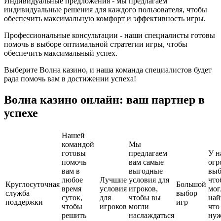
Индивидуальные предложения - мы предлагаем
индивидуальные решения для каждого пользователя, чтобы
обеспечить максимальную комфорт и эффективность игры.
Профессиональные консультации - наши специалисты готовы
помочь в выборе оптимальной стратегии игры, чтобы
обеспечить максимальный успех.
Выберите Волна казино, и наша команда специалистов будет
рада помочь вам в достижении успеха!
Волна казино онлайн: ваш партнер в
успехе
Нашей
командой
Мы
готовы
предлагаем
У н
помочь
вам самые
ог
вам в
выгодные
выб
любое
Лучшие
условия для
что
Круглосуточная
Большой
время
условия
игроков,
мог
служба
выбор
суток,
для
чтобы вы
най
поддержки
игр
чтобы
игроков
могли
что
решить
наслаждаться
нуж