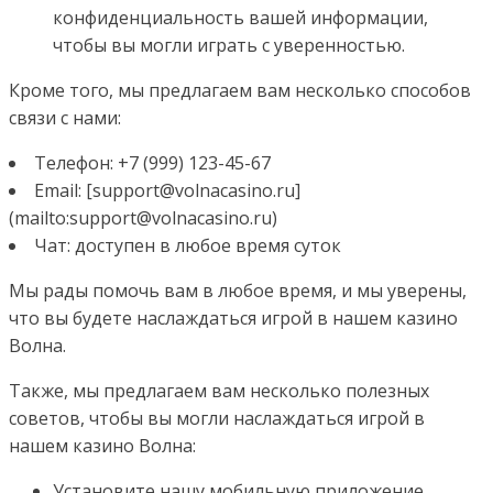
конфиденциальность вашей информации,
чтобы вы могли играть с уверенностью.
Кроме того, мы предлагаем вам несколько способов
связи с нами:
Телефон: +7 (999) 123-45-67
Email: [support@volnacasino.ru]
(mailto:support@volnacasino.ru)
Чат: доступен в любое время суток
Мы рады помочь вам в любое время, и мы уверены,
что вы будете наслаждаться игрой в нашем казино
Волна.
Также, мы предлагаем вам несколько полезных
советов, чтобы вы могли наслаждаться игрой в
нашем казино Волна:
Установите нашу мобильную приложение,