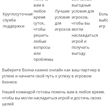
вам в
выгодные
любое
Лучшие
условия для
Круглосуточная
Бол
время
условия
игроков,
служба
выб
суток,
для
чтобы вы
поддержки
игр
чтобы
игроков
могли
решить
наслаждаться
любые
игрой и
вопросы
получать
или
выгоду.
проблемы.
Выберите Волна казино онлайн как ваш партнер в
успехе и начните свой путь к успеху в игровом
бизнесе.
Нашей командой готовы помочь вам в любое время,
чтобы вы могли насладиться игрой и достичь своих
целей.