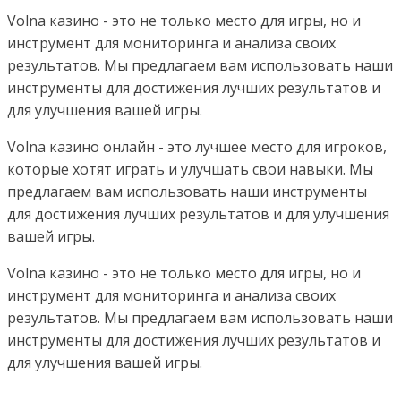
Volna казино - это не только место для игры, но и
инструмент для мониторинга и анализа своих
результатов. Мы предлагаем вам использовать наши
инструменты для достижения лучших результатов и
для улучшения вашей игры.
Volna казино онлайн - это лучшее место для игроков,
которые хотят играть и улучшать свои навыки. Мы
предлагаем вам использовать наши инструменты
для достижения лучших результатов и для улучшения
вашей игры.
Volna казино - это не только место для игры, но и
инструмент для мониторинга и анализа своих
результатов. Мы предлагаем вам использовать наши
инструменты для достижения лучших результатов и
для улучшения вашей игры.