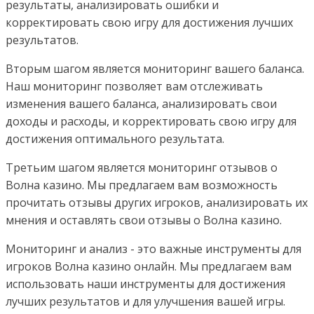
результаты, анализировать ошибки и
корректировать свою игру для достижения лучших
результатов.
Вторым шагом является мониторинг вашего баланса.
Наш мониторинг позволяет вам отслеживать
изменения вашего баланса, анализировать свои
доходы и расходы, и корректировать свою игру для
достижения оптимального результата.
Третьим шагом является мониторинг отзывов о
Волна казино. Мы предлагаем вам возможность
прочитать отзывы других игроков, анализировать их
мнения и оставлять свои отзывы о Волна казино.
Мониторинг и анализ - это важные инструменты для
игроков Волна казино онлайн. Мы предлагаем вам
использовать наши инструменты для достижения
лучших результатов и для улучшения вашей игры.