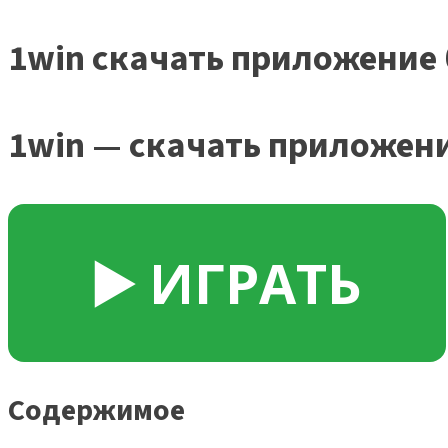
1win скачать приложение
1win — скачать приложен
▶️ ИГРАТЬ
Содержимое