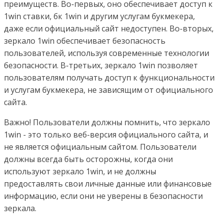
преимуществ. Во-первых, оно обеспечивает доступ к
1win ставки, бк 1win и другим услугам букмекера,
даже если официальный сайт недоступен. Во-вторых,
зеркало 1win обеспечивает безопасность
пользователей, используя современные технологии
безопасности. В-третьих, зеркало 1win позволяет
пользователям получать доступ к функциональности
и услугам букмекера, не зависящим от официального
сайта.
Важно! Пользователи должны помнить, что зеркало
1win - это только веб-версия официального сайта, и
не является официальным сайтом. Пользователи
должны всегда быть осторожны, когда они
используют зеркало 1win, и не должны
предоставлять свои личные данные или финансовые
информацию, если они не уверены в безопасности
зеркала.