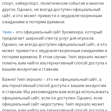
спорт, киберспорт, политические события и многое
другое. Однако, не всегда доступен официальный
сайт, и это может привести к неудовлетворенным
ожиданиям и потерям времени.
1вин
– это официальный сайт букмекера, который
предлагает широкий спектр услуг для игроков.
Однако, не всегда доступен официальный сайт, и это
может привести к неудовлетворенным ожиданиям и
потерям времени. В этом случае, 1win зеркало может
помочь вам найти альтернативный способ доступа к
вашим аккаунтам и ставкам.
Важно! 1win зеркало – это не официальный сайт, а
альтернативный способ доступа к вашим аккаунтам
и ставкам. Мы рекомендуем вам всегда использовать
официальный сайт, если он доступен. Однако, если
официальный сайт недоступен, 1win зеркало может
помочь вам найти альтернативный способ доступа к