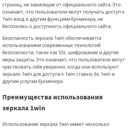
страниц, не зависящие от официального сайта. Это
означает, что пользователи могут получать доступ к
1win вход и другим функциям букмекера, не
беспокоясь о доступность официального сайта.
Безопасность зеркала 1win обеспечивается
использованием современных технологий
безопасности, таких как SSL-шифрование и другие
меры защиты. Это означает, что пользователи могут
чувствовать себя уверенно, когда они используют
зеркало 1win для доступа к 1win ставки, бк 1win и
другим услугам букмекера.
Преимущества использования
зеркала 1win
Использование зеркала 1win имеет несколько