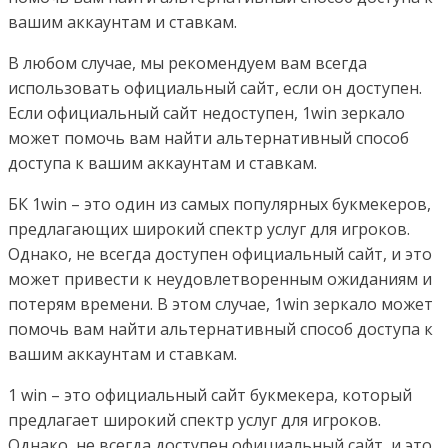
вашим аккаунтам и ставкам.
В любом случае, мы рекомендуем вам всегда
использовать официальный сайт, если он доступен.
Если официальный сайт недоступен, 1win зеркало
может помочь вам найти альтернативный способ
доступа к вашим аккаунтам и ставкам.
БК 1win – это один из самых популярных букмекеров,
предлагающих широкий спектр услуг для игроков.
Однако, не всегда доступен официальный сайт, и это
может привести к неудовлетворенным ожиданиям и
потерям времени. В этом случае, 1win зеркало может
помочь вам найти альтернативный способ доступа к
вашим аккаунтам и ставкам.
1 win – это официальный сайт букмекера, который
предлагает широкий спектр услуг для игроков.
Однако, не всегда доступен официальный сайт, и это