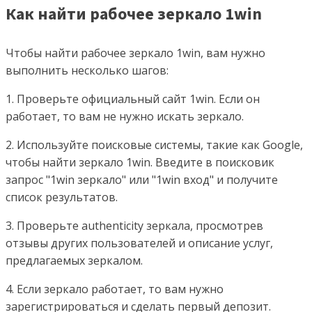
Как найти рабочее зеркало 1win
Чтобы найти рабочее зеркало 1win, вам нужно
выполнить несколько шагов:
1. Проверьте официальный сайт 1win. Если он
работает, то вам не нужно искать зеркало.
2. Используйте поисковые системы, такие как Google,
чтобы найти зеркало 1win. Введите в поисковик
запрос "1win зеркало" или "1win вход" и получите
список результатов.
3. Проверьте authenticity зеркала, просмотрев
отзывы других пользователей и описание услуг,
предлагаемых зеркалом.
4. Если зеркало работает, то вам нужно
зарегистрироваться и сделать первый депозит.