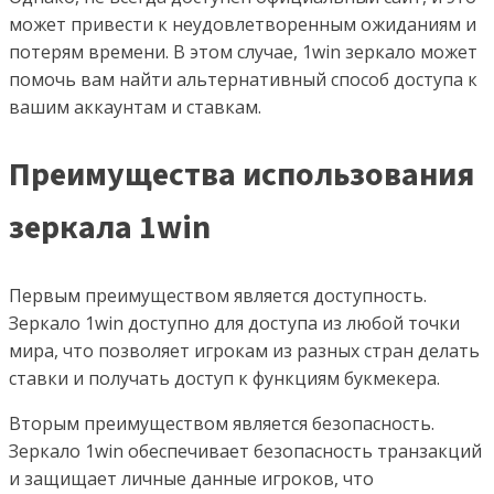
может привести к неудовлетворенным ожиданиям и
потерям времени. В этом случае, 1win зеркало может
помочь вам найти альтернативный способ доступа к
вашим аккаунтам и ставкам.
Преимущества использования
зеркала 1win
Первым преимуществом является доступность.
Зеркало 1win доступно для доступа из любой точки
мира, что позволяет игрокам из разных стран делать
ставки и получать доступ к функциям букмекера.
Вторым преимуществом является безопасность.
Зеркало 1win обеспечивает безопасность транзакций
и защищает личные данные игроков, что