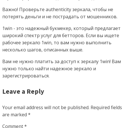
Важно! Проверьте authenticity зеркала, чтобы не
потерять деньги и не пострадать от мошенников.
1win - это надежный букмекер, который предлагает
широкий спектр услуг для бетторов. Если вы ищете
рабочее зеркало 1win, то вам нужно выполнить
несколько шагов, описанных выше.
Вам не нужно платить за доступ к зеркалу 1win! Вам
нужно только найти надежное зеркало и
зарегистрироваться.
Leave a Reply
Your email address will not be published.
Required fields
are marked
*
Comment
*