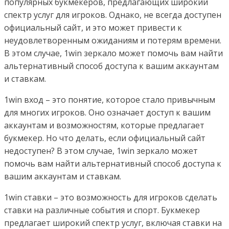
популярных букмекеров, предлагающих широкий
спектр услуг для игроков. Однако, не всегда доступен
официальный сайт, и это может привести к
неудовлетворенным ожиданиям и потерям времени.
В этом случае, 1win зеркало может помочь вам найти
альтернативный способ доступа к вашим аккаунтам
и ставкам.
1win вход – это понятие, которое стало привычным
для многих игроков. Оно означает доступ к вашим
аккаунтам и возможностям, которые предлагает
букмекер. Но что делать, если официальный сайт
недоступен? В этом случае, 1win зеркало может
помочь вам найти альтернативный способ доступа к
вашим аккаунтам и ставкам.
1win ставки – это возможность для игроков сделать
ставки на различные события и спорт. Букмекер
предлагает широкий спектр услуг, включая ставки на