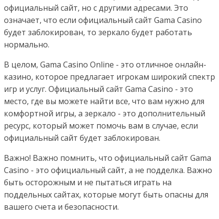
официальный сайт, но с другими адресами. Это
означает, что если официальный сайт Gama Casino
будет заблокирован, то зеркало будет работать
нормально.
В целом, Gama Casino Online - это отличное онлайн-
казино, которое предлагает игрокам широкий спектр
игр и услуг. Официальный сайт Gama Casino - это
место, где вы можете найти все, что вам нужно для
комфортной игры, а зеркало - это дополнительный
ресурс, который может помочь вам в случае, если
официальный сайт будет заблокирован.
Важно! Важно помнить, что официальный сайт Gama
Casino - это официальный сайт, а не подделка. Важно
быть осторожным и не пытаться играть на
поддельных сайтах, которые могут быть опасны для
вашего счета и безопасности.