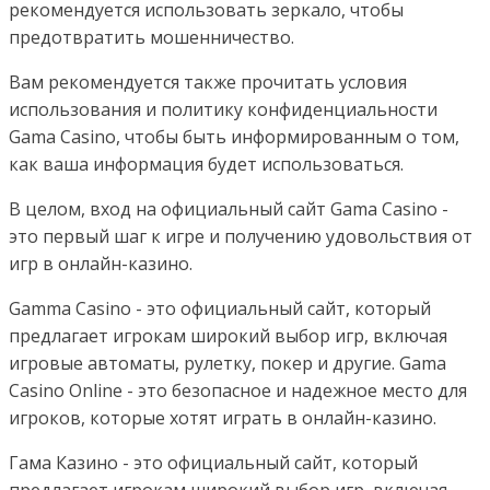
рекомендуется использовать зеркало, чтобы
предотвратить мошенничество.
Вам рекомендуется также прочитать условия
использования и политику конфиденциальности
Gama Casino, чтобы быть информированным о том,
как ваша информация будет использоваться.
В целом, вход на официальный сайт Gama Casino -
это первый шаг к игре и получению удовольствия от
игр в онлайн-казино.
Gamma Casino - это официальный сайт, который
предлагает игрокам широкий выбор игр, включая
игровые автоматы, рулетку, покер и другие. Gama
Casino Online - это безопасное и надежное место для
игроков, которые хотят играть в онлайн-казино.
Гама Казино - это официальный сайт, который
предлагает игрокам широкий выбор игр, включая