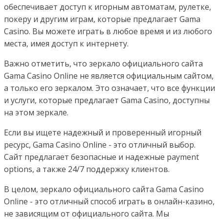
обеспечивает доступ к игорным автоматам, рулетке,
покеру и другим играм, которые предлагает Gama
Casino. Вы можете играть в любое время и из любого
места, имея доступ к интернету.
Важно отметить, что зеркало официального сайта
Gama Casino Online не является официальным сайтом,
а только его зеркалом. Это означает, что все функции
и услуги, которые предлагает Gama Casino, доступны
на этом зеркале.
Если вы ищете надежный и проверенный игорный
ресурс, Gama Casino Online - это отличный выбор.
Сайт предлагает безопасные и надежные payment
options, а также 24/7 поддержку клиентов.
В целом, зеркало официального сайта Gama Casino
Online - это отличный способ играть в онлайн-казино,
не зависящим от официального сайта. Мы