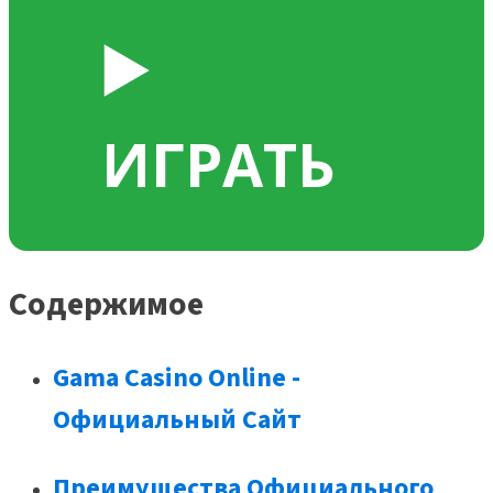
▶️
ИГРАТЬ
Содержимое
Gama Casino Online -
Официальный Сайт
Преимущества Официального