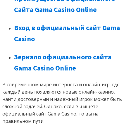
Сайта Gama Casino Online
Вход в официальный сайт Gama
Casino
Зеркало официального сайта
Gama Casino Online
В современном мире интернета и онлайн-игр, где
каждый день появляются новые онлайн-казино,
найти достоверный и надежный игрок может быть
сложной задачей. Однако, если вы ищете
официальный сайт Gama Casino, то вы на
правильном пути.