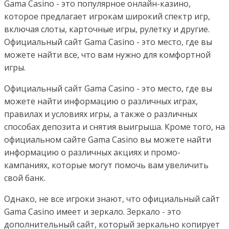
Gama Casino - это популярное онлайн-казино,
которое предлагает игрокам широкий спектр игр,
включая слоты, карточные игры, рулетку и другие.
Официальный сайт Gama Casino - это место, где вы
можете найти все, что вам нужно для комфортной
игры.
Официальный сайт Gama Casino - это место, где вы
можете найти информацию о различных играх,
правилах и условиях игры, а также о различных
способах депозита и снятия выигрыша. Кроме того, на
официальном сайте Gama Casino вы можете найти
информацию о различных акциях и промо-
кампаниях, которые могут помочь вам увеличить
свой банк.
Однако, не все игроки знают, что официальный сайт
Gama Casino имеет и зеркало. Зеркало - это
дополнительный сайт, который зеркально копирует