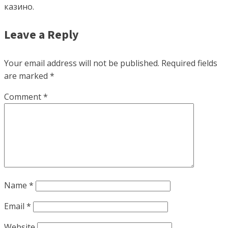
казино.
Leave a Reply
Your email address will not be published.
Required fields
are marked
*
Comment
*
Name
*
Email
*
Website