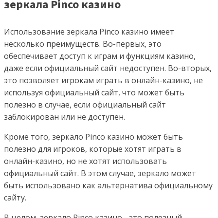
зеркала Pinco казино
Использование зеркала Pinco казино имеет
несколько преимуществ. Во-первых, это
обеспечивает доступ к играм и функциям казино,
даже если официальный сайт недоступен. Во-вторых,
это позволяет игрокам играть в онлайн-казино, не
используя официальный сайт, что может быть
полезно в случае, если официальный сайт
заблокирован или не доступен.
Кроме того, зеркало Pinco казино может быть
полезно для игроков, которые хотят играть в
онлайн-казино, но не хотят использовать
официальный сайт. В этом случае, зеркало может
быть использовано как альтернатива официальному
сайту.
В целом, зеркало Pinco казино - это полезный