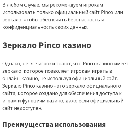
В любом случае, мы рекомендуем игрокам
использовать только официальный сайт Pinco или
зеркало, чтобы обеспечить безопасность и
конфиденциальность своих данных.
Зеркало Pinco казино
Однако, не все игроки знают, что Pinco казино имеет
зеркало, которое позволяет игрокам играть в
онлайн-казино, не используя официальный сайт.
Зеркало Pinco казино - это зеркало официального
сайта, которое создано для обеспечения доступа к
играм и функциям казино, даже если официальный
сайт недоступен.
Преимущества использования