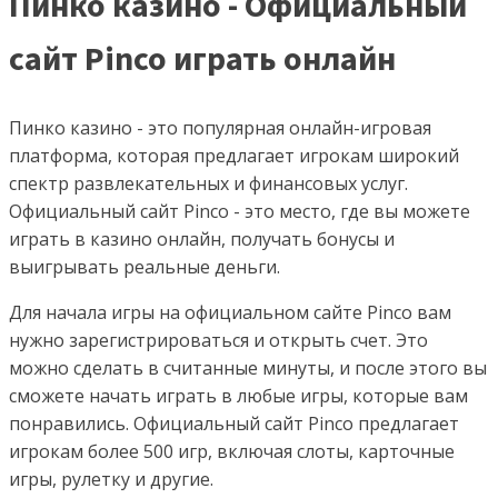
Пинко казино - Официальный
сайт Pinco играть онлайн
Пинко казино - это популярная онлайн-игровая
платформа, которая предлагает игрокам широкий
спектр развлекательных и финансовых услуг.
Официальный сайт Pinco - это место, где вы можете
играть в казино онлайн, получать бонусы и
выигрывать реальные деньги.
Для начала игры на официальном сайте Pinco вам
нужно зарегистрироваться и открыть счет. Это
можно сделать в считанные минуты, и после этого вы
сможете начать играть в любые игры, которые вам
понравились. Официальный сайт Pinco предлагает
игрокам более 500 игр, включая слоты, карточные
игры, рулетку и другие.