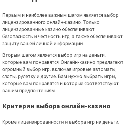
Первым и наиболее важным шагом является выбор
лицензированного онлайн-казино. Только
лицензированные казино обеспечивают
безопасность и честность игр, а также обеспечивают
защиту вашей личной информации.
Вторым шагом является выбор игр на деньги,
которые вам понравятся. Онлайн-казино предлагают
огромный выбор игр, включая игровые автоматы,
слоты, рулетку и другие. Вам нужно выбрать игры,
которые вам понравятся и которые соответствуют
вашим предпочтениям.
Критерии выбора онлайн-казино
Кроме лицензированности и выбора игр на деньги,