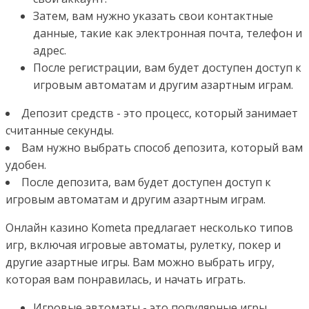
Затем, вам нужно указать свои контактные
данные, такие как электронная почта, телефон и
адрес.
После регистрации, вам будет доступен доступ к
игровым автоматам и другим азартным играм.
Депозит средств - это процесс, который занимает
считанные секунды.
Вам нужно выбрать способ депозита, который вам
удобен.
После депозита, вам будет доступен доступ к
игровым автоматам и другим азартным играм.
Онлайн казино Kometa предлагает несколько типов
игр, включая игровые автоматы, рулетку, покер и
другие азартные игры. Вам можно выбрать игру,
которая вам понравилась, и начать играть.
Игровые автоматы - это популярные игры,