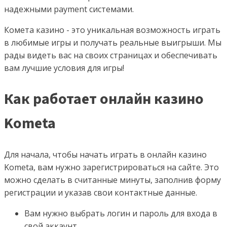
надежными payment системами.
Комета казино - это уникальная возможность играть
в любимые игры и получать реальные выигрыши. Мы
рады видеть вас на своих страницах и обеспечивать
вам лучшие условия для игры!
Как работает онлайн казино
Kometa
Для начала, чтобы начать играть в онлайн казино
Kometa, вам нужно зарегистрироваться на сайте. Это
можно сделать в считанные минуты, заполнив форму
регистрации и указав свои контактные данные.
Вам нужно выбрать логин и пароль для входа в
свой аккаунт.