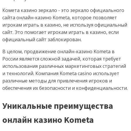
Комета казино зеркало - это зеркало официального
сайта онлайн-казино Kometa, которое позволяет
игрокам играть в казино, не используя официальный
сайт. Это помогает игрокам играть в казино, если
официальный сайт заблокирован.
В целом, продвижение онлайн-казино Kometa в
России является сложной задачей, которая требует
использования различных маркетинговых стратегий
и технологий. Компания Kometa casino использует
различные методы для привлечения игроков и
обеспечения их безопасности и конфиденциальности.
Уникальные преимущества
онлайн казино Kometa