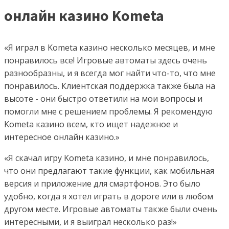
онлайн казино Kometa
«Я играл в Kometa казино несколько месяцев, и мне
понравилось все! Игровые автоматы здесь очень
разнообразны, и я всегда мог найти что-то, что мне
понравилось. Клиентская поддержка также была на
высоте - они быстро ответили на мои вопросы и
помогли мне с решением проблемы. Я рекомендую
Kometa казино всем, кто ищет надежное и
интересное онлайн казино.»
«Я скачал игру Kometa казино, и мне понравилось,
что они предлагают такие функции, как мобильная
версия и приложение для смартфонов. Это было
удобно, когда я хотел играть в дороге или в любом
другом месте. Игровые автоматы также были очень
интересными, и я выиграл несколько раз!»