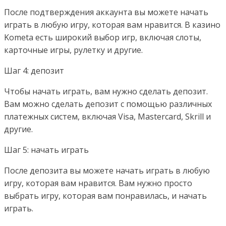
После подтверждения аккаунта вы можете начать
играть в любую игру, которая вам нравится. В казино
Kometa есть широкий выбор игр, включая слоты,
карточные игры, рулетку и другие.
Шаг 4: депозит
Чтобы начать играть, вам нужно сделать депозит.
Вам можно сделать депозит с помощью различных
платежных систем, включая Visa, Mastercard, Skrill и
другие.
Шаг 5: начать играть
После депозита вы можете начать играть в любую
игру, которая вам нравится. Вам нужно просто
выбрать игру, которая вам понравилась, и начать
играть.