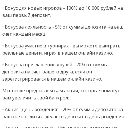
• Бонус для новых игроков - 100% до 10 000 рублей на
ваш первый депозит.
• Бонус за лояльность - 5% от суммы депозита на ваш
счет каждый месяц.
• Бонус за участие в турнирах - вы можете выиграть
реальные деньги, играя в нашем онлайн казино.
• Бонус за приглашение друзей - 20% от суммы
депозита на счет вашего друга, если он
зарегистрировался в нашем онлайн казино.
Мы также предлагаем вам акции, которые помогут
вам увеличить свой банкрол:
• Акция "День рождения" - 20% от суммы депозита на
ваш счет, если вы сделаете депозит в день рождения.