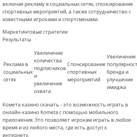
включая рекламу в социальных сетях, спонсирование
спортивных мероприятий, а также сотрудничество с
известными игроками и спортсменами.
Маркетинговые стратегии
Результаты
Увеличение
Увеличение
количества
Реклама в
Спонсирование
популярнос
подписчиков
социальных
спортивных
бренда и
и
сетях
мероприятий
улучшение
увеличение
имиджа
охвата
Комета казино скачать - это возможность играть в
онлайн-казино Kometa с помощью мобильного
приложения. Это позволяет игрокам играть в любое
время и из любого места, где есть доступ к
интернету.