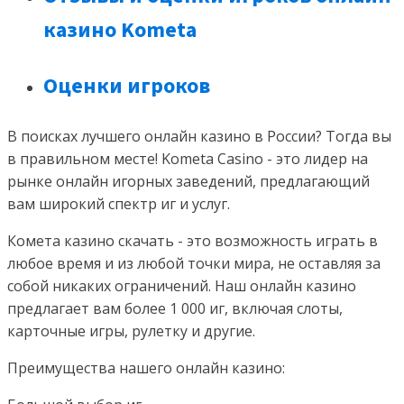
казино Kometa
Оценки игроков
В поисках лучшего онлайн казино в России? Тогда вы
в правильном месте! Kometa Casino - это лидер на
рынке онлайн игорных заведений, предлагающий
вам широкий спектр иг и услуг.
Комета казино скачать - это возможность играть в
любое время и из любой точки мира, не оставляя за
собой никаких ограничений. Наш онлайн казино
предлагает вам более 1 000 иг, включая слоты,
карточные игры, рулетку и другие.
Преимущества нашего онлайн казино: