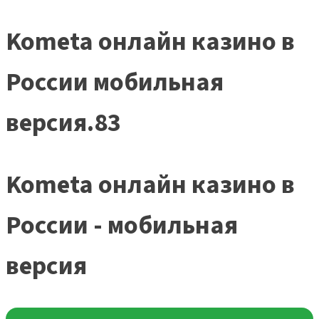
Kometa онлайн казино в
России мобильная
версия.83
Kometa онлайн казино в
России - мобильная
версия