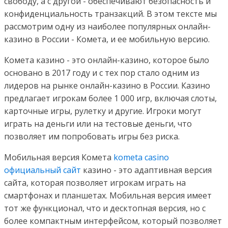
свободу, а с другой - обеспечивают безопасность и
конфиденциальность транзакций. В этом тексте мы
рассмотрим одну из наиболее популярных онлайн-
казино в России - Комета, и ее мобильную версию.
Комета казино - это онлайн-казино, которое было
основано в 2017 году и с тех пор стало одним из
лидеров на рынке онлайн-казино в России. Казино
предлагает игрокам более 1 000 игр, включая слоты,
карточные игры, рулетку и другие. Игроки могут
играть на деньги или на тестовые деньги, что
позволяет им попробовать игры без риска.
Мобильная версия Комета
kometa casino
официальный сайт
казино - это адаптивная версия
сайта, которая позволяет игрокам играть на
смартфонах и планшетах. Мобильная версия имеет
тот же функционал, что и десктопная версия, но с
более компактным интерфейсом, который позволяет