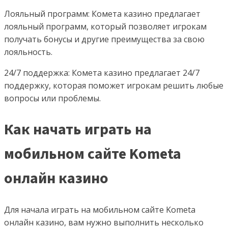
Лояльный программ: Комета казино предлагает
лояльный программ, который позволяет игрокам
получать бонусы и другие преимущества за свою
лояльность.
24/7 поддержка: Комета казино предлагает 24/7
поддержку, которая поможет игрокам решить любые
вопросы или проблемы.
Как начать играть на
мобильном сайте Kometa
онлайн казино
Для начала играть на мобильном сайте Kometa
онлайн казино, вам нужно выполнить несколько