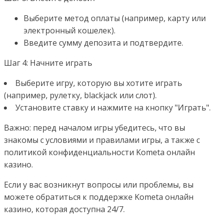
Выберите метод оплаты (например, карту или
электронный кошелек).
Введите сумму депозита и подтвердите.
Шаг 4: Начните играть
Выберите игру, которую вы хотите играть
(например, рулетку, blackjack или слот).
Установите ставку и нажмите на кнопку "Играть".
Важно: перед началом игры убедитесь, что вы
знакомы с условиями и правилами игры, а также с
политикой конфиденциальности Kometa онлайн
казино.
Если у вас возникнут вопросы или проблемы, вы
можете обратиться к поддержке Kometa онлайн
казино, которая доступна 24/7.