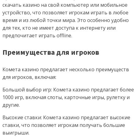
скачать казино на свой компьютер или мобильное
устройство, что позволяет игрокам играть в любое
время и из любой точки мира. Это особенно удобно
для тех, кто не имеет доступа к интернету или
предпочитает играть offline.
Преимущества для игроков
Комета казино предлагает несколько преимуществ
для игроков, включая:
Большой выбор игр: Комета казино предлагает более
1000 игр, включая слоты, карточные игры, рулетку и
другие.
Высокие ставки: Комета казино предлагает высокие
ставки, что позволяет игрокам получать большие
выигрыши.