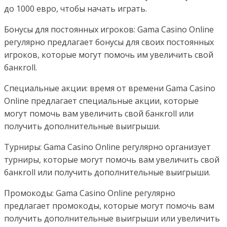
до 1000 евро, чтобы начать играть.
Бонусы для постоянных игроков: Gama Casino Online
регулярно предлагает бонусы для своих постоянных
игроков, которые могут помочь им увеличить свой
банкroll.
Специальные акции: время от времени Gama Casino
Online предлагает специальные акции, которые
могут помочь вам увеличить свой банкroll или
получить дополнительные выигрыши.
Турниры: Gama Casino Online регулярно организует
турниры, которые могут помочь вам увеличить свой
банкroll или получить дополнительные выигрыши.
Промокоды: Gama Casino Online регулярно
предлагает промокоды, которые могут помочь вам
получить дополнительные выигрыши или увеличить