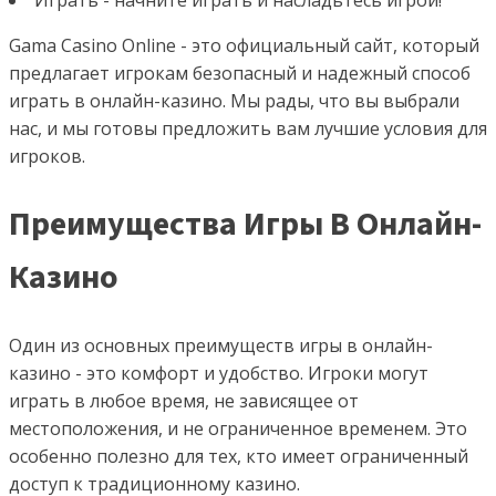
Играть - начните играть и насладьтесь игрой!
Gama Casino Online - это официальный сайт, который
предлагает игрокам безопасный и надежный способ
играть в онлайн-казино. Мы рады, что вы выбрали
нас, и мы готовы предложить вам лучшие условия для
игроков.
Преимущества Игры В Онлайн-
Казино
Один из основных преимуществ игры в онлайн-
казино - это комфорт и удобство. Игроки могут
играть в любое время, не зависящее от
местоположения, и не ограниченное временем. Это
особенно полезно для тех, кто имеет ограниченный
доступ к традиционному казино.