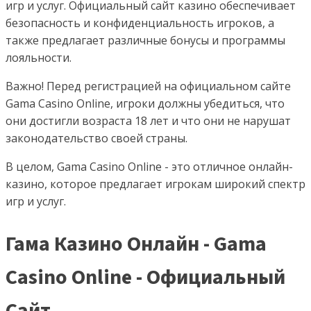
игр и услуг. Официальный сайт казино обеспечивает
безопасность и конфиденциальность игроков, а
также предлагает различные бонусы и программы
лояльности.
Важно! Перед регистрацией на официальном сайте
Gama Casino Online, игроки должны убедиться, что
они достигли возраста 18 лет и что они не нарушат
законодательство своей страны.
В целом, Gama Casino Online - это отличное онлайн-
казино, которое предлагает игрокам широкий спектр
игр и услуг.
Гама Казино Онлайн - Gama
Casino Online - Официальный
Сайт