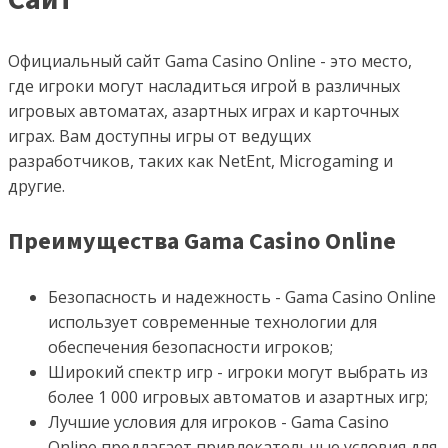
Официальный сайт Gama Casino Online - это место,
где игроки могут насладиться игрой в различных
игровых автоматах, азартных играх и карточных
играх. Вам доступны игры от ведущих
разработчиков, таких как NetEnt, Microgaming и
другие.
Преимущества Gama Casino Online
Безопасность и надежность - Gama Casino Online
использует современные технологии для
обеспечения безопасности игроков;
Широкий спектр игр - игроки могут выбрать из
более 1 000 игровых автоматов и азартных игр;
Лучшие условия для игроков - Gama Casino
Online предлагает привлекательные условия для