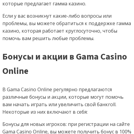
которые предлагает гамма казино.
Если у вас возникнут какие-либо вопросы или
проблемы, вы можете обратиться к поддержке гамма
казино, которая работает круглосуточно, чтобы
помочь вам решить любые проблемы.
Бонусы и акции в Gama Casino
Online
В Gama Casino Online регулярно предлагаются
различные бонусы и акции, которые могут помочь
вам начать играть или увеличить свой банкroll.
Некоторые из них включают в себя:
Бонусы для новых игроков: при регистрации на сайте
Gama Casino Online, вы можете получить бонус в 100%