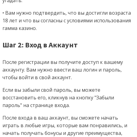
угадать.
• Вам нужно подтвердить, что вы достигли возраста
18 лет и что вы согласны с условиями использования
гамма казино.
Шаг 2: Вход в Аккаунт
После регистрации вы получите доступ к вашему
аккаунту. Вам нужно ввести ваш логин и пароль,
чтобы войти в свой аккаунт.
Если вы забыли свой пароль, вы можете
восстановить его, кликнув на кнопку "Забыли
пароль" на странице входа.
После входа в ваш аккаунт, вы сможете начать
играть в любые игры, которые вам понравились, и
начать получать бонусы и другие преимущества,