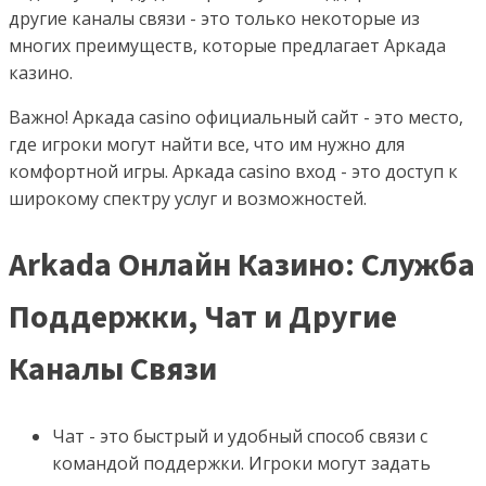
другие каналы связи - это только некоторые из
многих преимуществ, которые предлагает Аркада
казино.
Важно! Аркада casino официальный сайт - это место,
где игроки могут найти все, что им нужно для
комфортной игры. Аркада casino вход - это доступ к
широкому спектру услуг и возможностей.
Arkada Онлайн Казино: Служба
Поддержки, Чат и Другие
Каналы Связи
Чат - это быстрый и удобный способ связи с
командой поддержки. Игроки могут задать