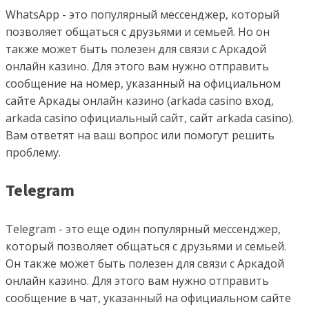
WhatsApp - это популярный мессенджер, который
позволяет общаться с друзьями и семьей. Но он
также может быть полезен для связи с Аркадой
онлайн казино. Для этого вам нужно отправить
сообщение на номер, указанный на официальном
сайте Аркады онлайн казино (arkada casino вход,
arkada casino официальный сайт, сайт arkada casino).
Вам ответят на ваш вопрос или помогут решить
проблему.
Telegram
Telegram - это еще один популярный мессенджер,
который позволяет общаться с друзьями и семьей.
Он также может быть полезен для связи с Аркадой
онлайн казино. Для этого вам нужно отправить
сообщение в чат, указанный на официальном сайте