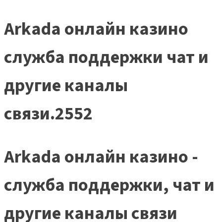
Arkada онлайн казино
служба поддержки чат и
другие каналы
связи.2552
Arkada онлайн казино -
служба поддержки, чат и
другие каналы связи