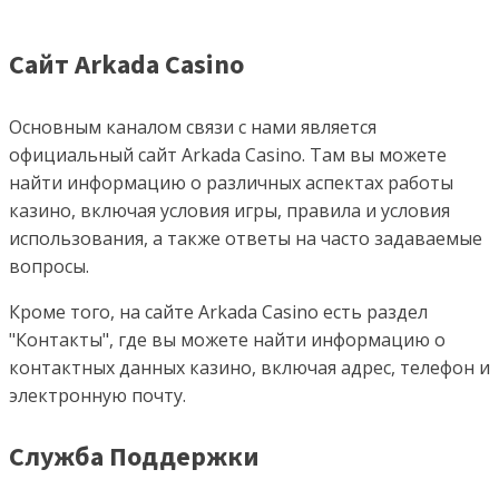
Сайт Arkada Casino
Основным каналом связи с нами является
официальный сайт Arkada Casino. Там вы можете
найти информацию о различных аспектах работы
казино, включая условия игры, правила и условия
использования, а также ответы на часто задаваемые
вопросы.
Кроме того, на сайте Arkada Casino есть раздел
"Контакты", где вы можете найти информацию о
контактных данных казино, включая адрес, телефон и
электронную почту.
Служба Поддержки