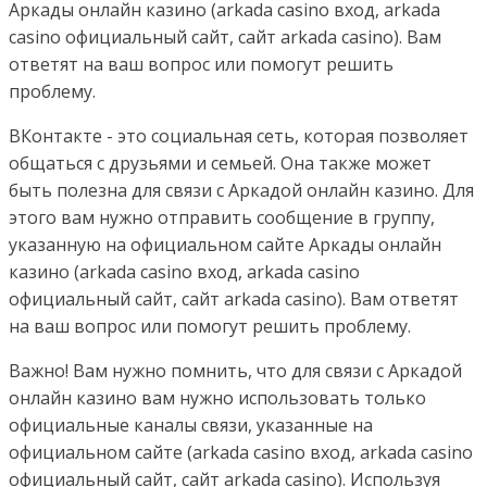
Аркады онлайн казино (arkada casino вход, arkada
casino официальный сайт, сайт arkada casino). Вам
ответят на ваш вопрос или помогут решить
проблему.
ВКонтакте - это социальная сеть, которая позволяет
общаться с друзьями и семьей. Она также может
быть полезна для связи с Аркадой онлайн казино. Для
этого вам нужно отправить сообщение в группу,
указанную на официальном сайте Аркады онлайн
казино (arkada casino вход, arkada casino
официальный сайт, сайт arkada casino). Вам ответят
на ваш вопрос или помогут решить проблему.
Важно! Вам нужно помнить, что для связи с Аркадой
онлайн казино вам нужно использовать только
официальные каналы связи, указанные на
официальном сайте (arkada casino вход, arkada casino
официальный сайт, сайт arkada casino). Используя