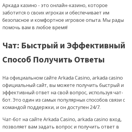
Аркада казино - это онлайн-казино, которое
заботится о своих игроках и обеспечивает им
безопасное и комфортное игровое опыта. Мы рады
помочь вам в любое время!
Чат: Быстрый и Эффективный
Способ Получить Ответы
На официальном сайте Arkada Casino, arkada casino
официальный сайт, вы можете получить быстрый и
эффективный ответ на свой вопрос, используя чат-
бот. Это один из самых популярных способов связи с
командой поддержки, и он доступен 24/7.
Чат-бот на сайте Arkada Casino, arkada casino вход,
позволяет вам задать вопрос и получить ответ в