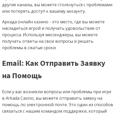
другие каналы, вы можете столкнуться с проблемами
или потерять доступ к вашему аккаунту.
Аркада онлайн казино - это место, где вы можете
насладиться игрой и получать удовольствие от
процесса. Используя мессенджеры, вы можете
получать ответы на свои вопросы и решать
проблемы в сжатые сроки.
Email: Как Отправить Заявку
на Помощь
Если у вас возникли вопросы или проблемы при игре
в Arkada Casino, вы можете отправить заявку на
помощь по электронной почте. Это один из способов
связаться с нашим командом поддержки, который