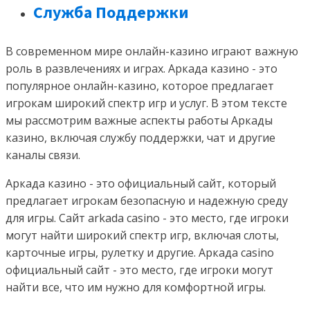
Служба Поддержки
В современном мире онлайн-казино играют важную
роль в развлечениях и играх. Аркада казино - это
популярное онлайн-казино, которое предлагает
игрокам широкий спектр игр и услуг. В этом тексте
мы рассмотрим важные аспекты работы Аркады
казино, включая службу поддержки, чат и другие
каналы связи.
Аркада казино - это официальный сайт, который
предлагает игрокам безопасную и надежную среду
для игры. Сайт arkada casino - это место, где игроки
могут найти широкий спектр игр, включая слоты,
карточные игры, рулетку и другие. Аркада casino
официальный сайт - это место, где игроки могут
найти все, что им нужно для комфортной игры.