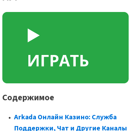
▶️
ИГРАТЬ
Содержимое
Arkada Онлайн Казино: Служба
Поддержки, Чат и Другие Каналы