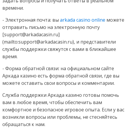
задать вопросы и получать ответы в реальном
времени.
- Электронная почта: вы
arkada casino online
можете
отправить письмо на электронную почту
[support@arkadacasin.ru]
(mailto:support@arkadacasin.ru), и представители
службы поддержки свяжутся с вами в ближайшее
время.
- Форма обратной связи: на официальном сайте
Аркада казино есть форма обратной связи, где вы
можете оставить свои вопросы и комментарии.
Служба поддержки Аркада казино готовы помочь
вам в любое время, чтобы обеспечить вам
комфортное и безопасное игровое опыта. Если у вас
возникли вопросы или проблемы, не стесняйтесь
обращаться к нам.