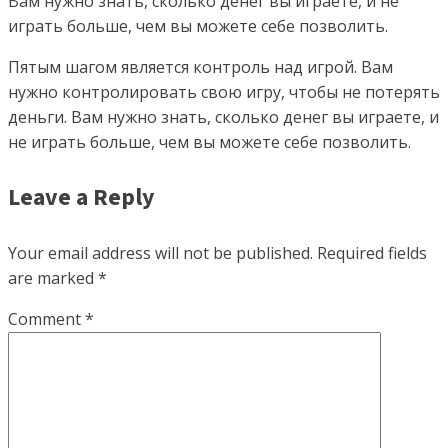
Вам нужно знать, сколько денег вы играете, и не
играть больше, чем вы можете себе позволить.
Пятым шагом является контроль над игрой. Вам
нужно контролировать свою игру, чтобы не потерять
деньги. Вам нужно знать, сколько денег вы играете, и
не играть больше, чем вы можете себе позволить.
Leave a Reply
Your email address will not be published.
Required fields
are marked
*
Comment
*