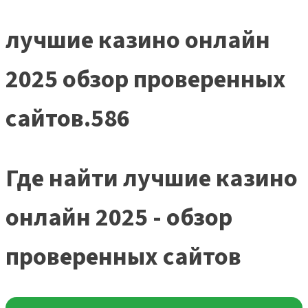
лучшие казино онлайн
2025 обзор проверенных
сайтов.586
Где найти лучшие казино
онлайн 2025 - обзор
проверенных сайтов