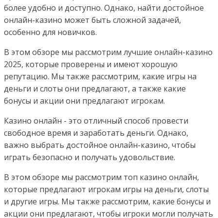
более удобно и доступно. Однако, найти достойное
онлайн-казино может быть сложной задачей,
особенно для новичков.
В этом обзоре мы рассмотрим лучшие онлайн-казино
2025, которые проверены и имеют хорошую
репутацию. Мы также рассмотрим, какие игры на
деньги и слоты они предлагают, а также какие
бонусы и акции они предлагают игрокам.
Казино онлайн - это отличный способ провести
свободное время и заработать деньги. Однако,
важно выбрать достойное онлайн-казино, чтобы
играть безопасно и получать удовольствие.
В этом обзоре мы рассмотрим топ казино онлайн,
которые предлагают игрокам игры на деньги, слоты
и другие игры. Мы также рассмотрим, какие бонусы и
акции они предлагают, чтобы игроки могли получать