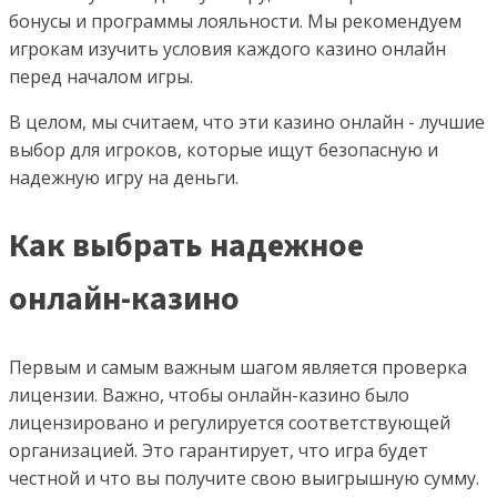
бонусы и программы лояльности. Мы рекомендуем
игрокам изучить условия каждого казино онлайн
перед началом игры.
В целом, мы считаем, что эти казино онлайн - лучшие
выбор для игроков, которые ищут безопасную и
надежную игру на деньги.
Как выбрать надежное
онлайн-казино
Первым и самым важным шагом является проверка
лицензии. Важно, чтобы онлайн-казино было
лицензировано и регулируется соответствующей
организацией. Это гарантирует, что игра будет
честной и что вы получите свою выигрышную сумму.