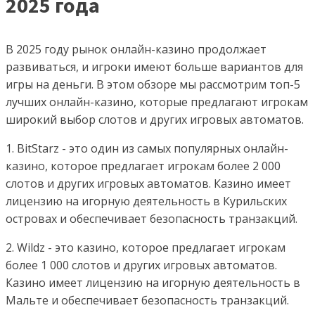
2025 года
В 2025 году рынок онлайн-казино продолжает
развиваться, и игроки имеют больше вариантов для
игры на деньги. В этом обзоре мы рассмотрим топ-5
лучших онлайн-казино, которые предлагают игрокам
широкий выбор слотов и других игровых автоматов.
1. BitStarz - это один из самых популярных онлайн-
казино, которое предлагает игрокам более 2 000
слотов и других игровых автоматов. Казино имеет
лицензию на игорную деятельность в Курильских
островах и обеспечивает безопасность транзакций.
2. Wildz - это казино, которое предлагает игрокам
более 1 000 слотов и других игровых автоматов.
Казино имеет лицензию на игорную деятельность в
Мальте и обеспечивает безопасность транзакций.