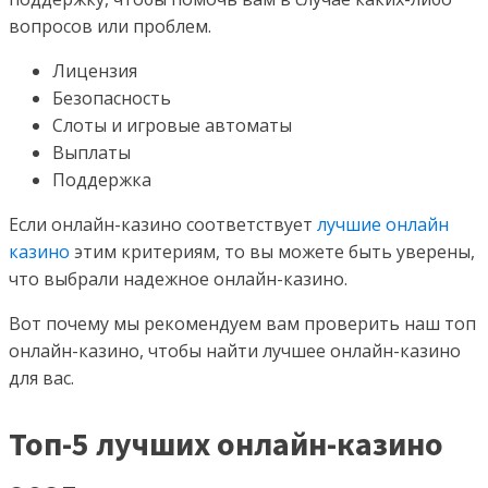
вопросов или проблем.
Лицензия
Безопасность
Слоты и игровые автоматы
Выплаты
Поддержка
Если онлайн-казино соответствует
лучшие онлайн
казино
этим критериям, то вы можете быть уверены,
что выбрали надежное онлайн-казино.
Вот почему мы рекомендуем вам проверить наш топ
онлайн-казино, чтобы найти лучшее онлайн-казино
для вас.
Топ-5 лучших онлайн-казино