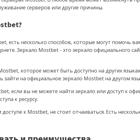
луживание серверов или другие причины.
stbet?
bet, есть несколько способов, которые могут помочь в
рнете. Зеркало Mostbet - это зеркало официального сай
ostbet, которое может быть доступно на других языках
 зайти на официальное зеркало Mostbet на другом язы
et, если вы не можете найти зеркало или доступ к оф
тупа к ресурсу.
 доступе к Mostbet, не стоит отчаиваться. Есть нескол
овать и преимущества