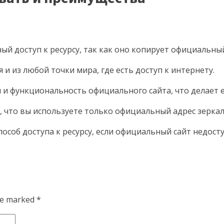
й доступ к ресурсу, так как оно копирует официальный 
и из любой точки мира, где есть доступ к интернету.
 и функциональность официального сайта, что делает е
, что вы используете только официальный адрес зерка
особ доступа к ресурсу, если официальный сайт недосту
are marked
*