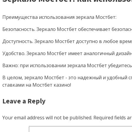
Преимущества использования зеркала Мостбет:
Безопасность. Зеркало Мостбет обеспечивает безопасны
Доступность. Зеркало Мостбет доступно в любое время 
Удобство. Зеркало Мостбет имеет аналогичный дизайн
Важно: при использовании зеркала Мостбет убедитесь
В целом, зеркало Мостбет - это надежный и удобный сп
ставками на Мостбет казино!
Leave a Reply
Your email address will not be published.
Required fields 