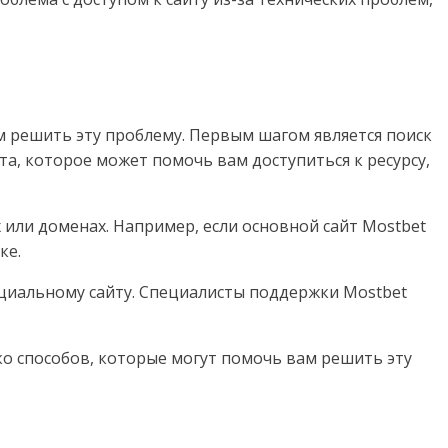
ам решить эту проблему. Первым шагом является поиск
та, которое может помочь вам доступиться к ресурсу,
 или доменах. Например, если основной сайт Mostbet
ке.
ициальному сайту. Специалисты поддержки Mostbet
ько способов, которые могут помочь вам решить эту