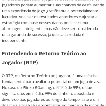
jogadores podem aumentar suas chances de desfrutar de
uma experiência de jogo gratificante e potencialmente
lucrativa. Analisar os resultados anteriores e ajustar a
estratégia com base nesses dados pode ser uma
abordagem inteligente, mas não deve ser considerada
uma garantia de sucesso, já que cada rodada é
independente.
Entendendo o Retorno Teórico ao
Jogador (RTP)
O RTP, ou Retorno Teórico ao Jogador, é uma métrica
fundamental para avaliar o potencial de um jogo de azar.
No caso do Plinko BGaming, o RTP é de 99%, o que
significa que, em média, 99% do dinheiro apostado é
devolvido aos jogadores ao longo do tempo. Este é um
dos mais altos RTPs encontrados no mercado de jogos de