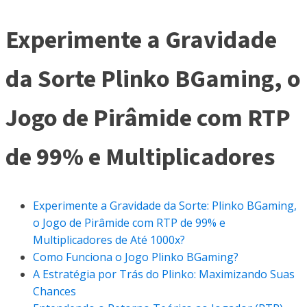
Experimente a Gravidade
da Sorte Plinko BGaming, o
Jogo de Pirâmide com RTP
de 99% e Multiplicadores
Experimente a Gravidade da Sorte: Plinko BGaming,
o Jogo de Pirâmide com RTP de 99% e
Multiplicadores de Até 1000x?
Como Funciona o Jogo Plinko BGaming?
A Estratégia por Trás do Plinko: Maximizando Suas
Chances