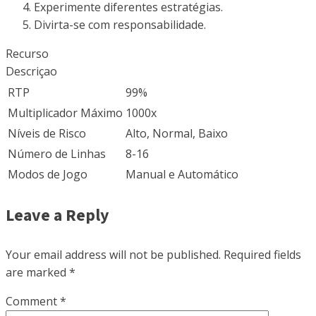
Experimente diferentes estratégias.
Divirta-se com responsabilidade.
Recurso
Descriçao
RTP
99%
Multiplicador Máximo
1000x
Níveis de Risco
Alto, Normal, Baixo
Número de Linhas
8-16
Modos de Jogo
Manual e Automático
Leave a Reply
Your email address will not be published.
Required fields
are marked
*
Comment
*