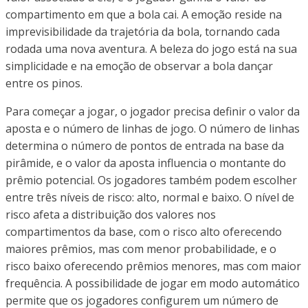
compartimento em que a bola cai. A emoção reside na
imprevisibilidade da trajetória da bola, tornando cada
rodada uma nova aventura. A beleza do jogo está na sua
simplicidade e na emoção de observar a bola dançar
entre os pinos.
Para começar a jogar, o jogador precisa definir o valor da
aposta e o número de linhas de jogo. O número de linhas
determina o número de pontos de entrada na base da
pirâmide, e o valor da aposta influencia o montante do
prêmio potencial. Os jogadores também podem escolher
entre três níveis de risco: alto, normal e baixo. O nível de
risco afeta a distribuição dos valores nos
compartimentos da base, com o risco alto oferecendo
maiores prêmios, mas com menor probabilidade, e o
risco baixo oferecendo prêmios menores, mas com maior
frequência. A possibilidade de jogar em modo automático
permite que os jogadores configurem um número de