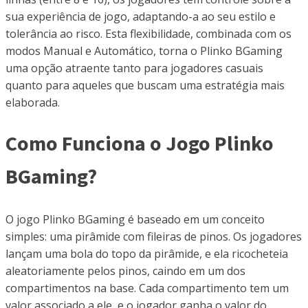
sua experiência de jogo, adaptando-a ao seu estilo e
tolerância ao risco. Esta flexibilidade, combinada com os
modos Manual e Automático, torna o Plinko BGaming
uma opção atraente tanto para jogadores casuais
quanto para aqueles que buscam uma estratégia mais
elaborada.
Como Funciona o Jogo Plinko
BGaming?
O jogo Plinko BGaming é baseado em um conceito
simples: uma pirâmide com fileiras de pinos. Os jogadores
lançam uma bola do topo da pirâmide, e ela ricocheteia
aleatoriamente pelos pinos, caindo em um dos
compartimentos na base. Cada compartimento tem um
valor associado a ele, e o jogador ganha o valor do