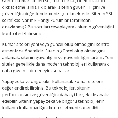
Güncel kumar siteleri seçerken birkaç önemli faktöre
dikkat etmelisiniz. İlk olarak, sitenin güvenilirliğini ve
güvenliğini değerlendirmeniz gerekmektedir. Sitenin SSL
sertifikası var mı? Hangi kurumlar tarafından
onaylanmış? Bu soruları cevaplayarak sitenin güvenliğini
kontrol edebilirsiniz.
Kumar siteleri yeni veya güncel olup olmadığını kontrol
etmeniz de önemlidir. Sitenin güncel olup olmadığını
anlamak, sitenin güvenliğini ve güvenilirliğini artırır. Yeni
siteler genellikle daha modern teknolojileri kullanarak
daha güvenli bir deneyim sunarlar.
Yapay zeka ve öngörüler kullanarak kumar sitelerini
değerlendirebilirsiniz. Bu teknolojiler, sitenin
performansını ve güvenliğini daha iyi bir şekilde analiz
edebilir. Sitenin yapay zeka ve öngörü teknolojilerini
kullanıp kullanmadığını kontrol etmeniz önemlidir.