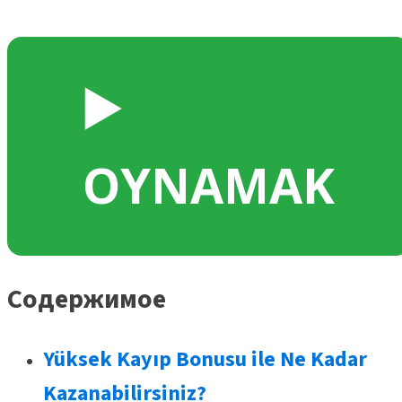
▶️
OYNAMAK
Содержимое
Yüksek Kayıp Bonusu ile Ne Kadar
Kazanabilirsiniz?