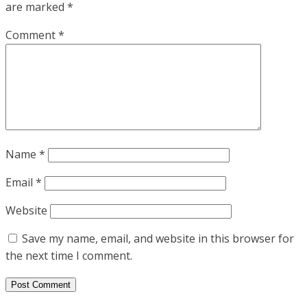
are marked
*
Comment
*
Name
*
Email
*
Website
Save my name, email, and website in this browser for
the next time I comment.