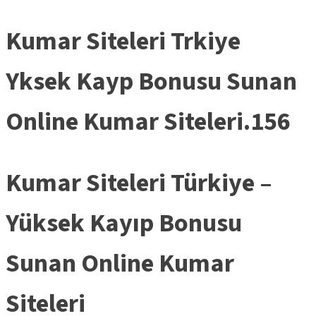
Kumar Siteleri Trkiye
Yksek Kayp Bonusu Sunan
Online Kumar Siteleri.156
Kumar Siteleri Türkiye –
Yüksek Kayıp Bonusu
Sunan Online Kumar
Siteleri