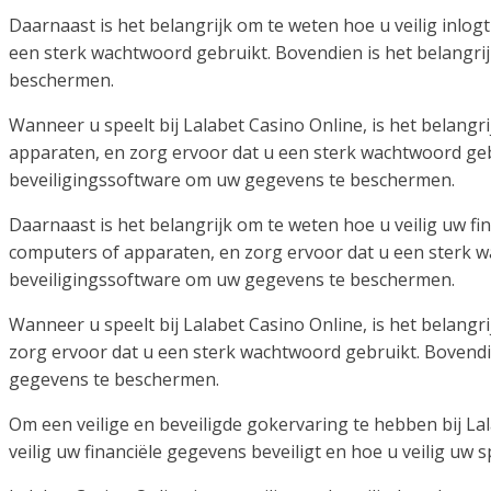
Daarnaast is het belangrijk om te weten hoe u veilig inlo
een sterk wachtwoord gebruikt. Bovendien is het belangri
beschermen.
Wanneer u speelt bij Lalabet Casino Online, is het belang
apparaten, en zorg ervoor dat u een sterk wachtwoord geb
beveiligingssoftware om uw gegevens te beschermen.
Daarnaast is het belangrijk om te weten hoe u veilig uw f
computers of apparaten, en zorg ervoor dat u een sterk w
beveiligingssoftware om uw gegevens te beschermen.
Wanneer u speelt bij Lalabet Casino Online, is het belang
zorg ervoor dat u een sterk wachtwoord gebruikt. Bovendi
gegevens te beschermen.
Om een veilige en beveiligde gokervaring te hebben bij Lala
veilig uw financiële gegevens beveiligt en hoe u veilig uw 