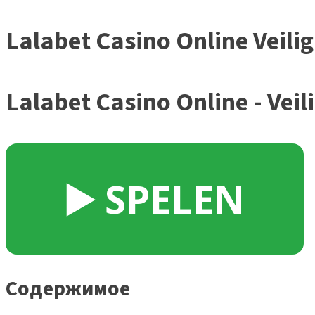
Lalabet Casino Online Veili
Lalabet Casino Online - Vei
▶️ SPELEN
Содержимое