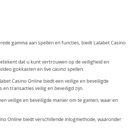
n brede gamma aan spellen en functies, biedt Lalabet Casino
betekent dat u kunt vertrouwen op de veiligheid en
video gokkasten en live casino spellen.
labet Casino Online biedt een veilige en beveiligde
 transacties veilig en beveiligd zijn.
 een veilige en beveiligde manier om te gamen, waar en
asino Online biedt verschillende inlogmethode, waaronder