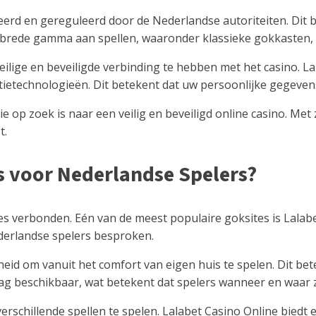
seerd en gereguleerd door de Nederlandse autoriteiten. Dit 
en brede gamma aan spellen, waaronder klassieke gokkasten, 
eilige en beveiligde verbinding te hebben met het casino. La
technologieën. Dit betekent dat uw persoonlijke gegevens en
e op zoek is naar een veilig en beveiligd online casino. Met
t.
 voor Nederlandse Spelers?
es verbonden. Eén van de meest populaire goksites is Lalabe
derlandse spelers besproken.
heid om vanuit het comfort van eigen huis te spelen. Dit be
dag beschikbaar, wat betekent dat spelers wanneer en waar
rschillende spellen te spelen. Lalabet Casino Online biedt 