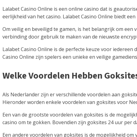
Lalabet Casino Online is een online casino dat is geautori
eerlijkheid van het casino. Lalabet Casino Online biedt e
Om veilig en beveiligd te gamen, is het belangrijk om een v
verbinding door gebruik te maken van de nieuwste encryptie
Lalabet Casino Online is de perfecte keuze voor iedereen di
Casino Online zijn spelers een unieke en veilige gamediens
Welke Voordelen Hebben Goksites
Als Nederlander zijn er verschillende voordelen aan goksit
Hieronder worden enkele voordelen van goksites voor Ne
Een van de grootste voordelen van goksites is de mogelijk
casino om te gokken. Bovendien zijn goksites 24 uur per 
Een andere voordelen van goksites is de mogelijkheid om ve