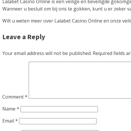
Lalabet Casino Online is een veilige en beveiligde gokomg
Wanneer u besluit om bij ons te gokken, kunt u er zeker van 
Wilt u weten meer over Lalabet Casino Online en onze vei
Leave a Reply
Your email address will not be published.
Required fields 
Comment
*
Name
*
Email
*