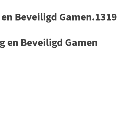
g en Beveiligd Gamen.1319
lig en Beveiligd Gamen