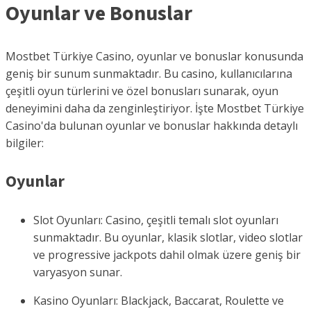
Oyunlar ve Bonuslar
Mostbet Türkiye Casino, oyunlar ve bonuslar konusunda
geniş bir sunum sunmaktadır. Bu casino, kullanıcılarına
çeşitli oyun türlerini ve özel bonusları sunarak, oyun
deneyimini daha da zenginleştiriyor. İşte Mostbet Türkiye
Casino'da bulunan oyunlar ve bonuslar hakkında detaylı
bilgiler:
Oyunlar
Slot Oyunları: Casino, çeşitli temalı slot oyunları
sunmaktadır. Bu oyunlar, klasik slotlar, video slotlar
ve progressive jackpots dahil olmak üzere geniş bir
varyasyon sunar.
Kasino Oyunları: Blackjack, Baccarat, Roulette ve