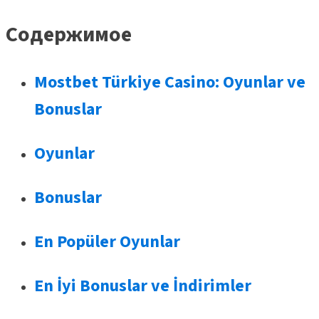
Содержимое
Mostbet Türkiye Casino: Oyunlar ve
Bonuslar
Oyunlar
Bonuslar
En Popüler Oyunlar
En İyi Bonuslar ve İndirimler