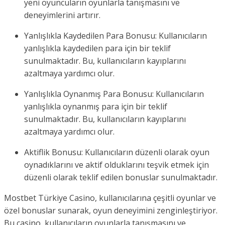
yeni oyuncuların oyunlarla tanışmasını ve
deneyimlerini artırır.
Yanlışlıkla Kaydedilen Para Bonusu: Kullanıcıların
yanlışlıkla kaydedilen para için bir teklif
sunulmaktadır. Bu, kullanıcıların kayıplarını
azaltmaya yardımcı olur.
Yanlışlıkla Oynanmış Para Bonusu: Kullanıcıların
yanlışlıkla oynanmış para için bir teklif
sunulmaktadır. Bu, kullanıcıların kayıplarını
azaltmaya yardımcı olur.
Aktiflik Bonusu: Kullanıcıların düzenli olarak oyun
oynadıklarını ve aktif olduklarını teşvik etmek için
düzenli olarak teklif edilen bonuslar sunulmaktadır.
Mostbet Türkiye Casino, kullanıcılarına çeşitli oyunlar ve
özel bonuslar sunarak, oyun deneyimini zenginleştiriyor.
Bu casino, kullanıcıların oyunlarla tanışmasını ve