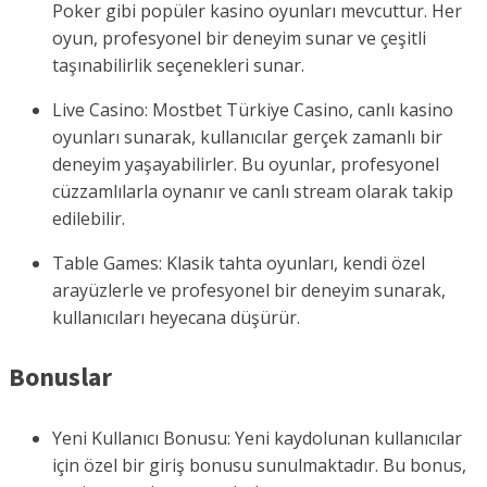
Poker gibi popüler kasino oyunları mevcuttur. Her
oyun, profesyonel bir deneyim sunar ve çeşitli
taşınabilirlik seçenekleri sunar.
Live Casino: Mostbet Türkiye Casino, canlı kasino
oyunları sunarak, kullanıcılar gerçek zamanlı bir
deneyim yaşayabilirler. Bu oyunlar, profesyonel
cüzzamlılarla oynanır ve canlı stream olarak takip
edilebilir.
Table Games: Klasik tahta oyunları, kendi özel
arayüzlerle ve profesyonel bir deneyim sunarak,
kullanıcıları heyecana düşürür.
Bonuslar
Yeni Kullanıcı Bonusu: Yeni kaydolunan kullanıcılar
için özel bir giriş bonusu sunulmaktadır. Bu bonus,