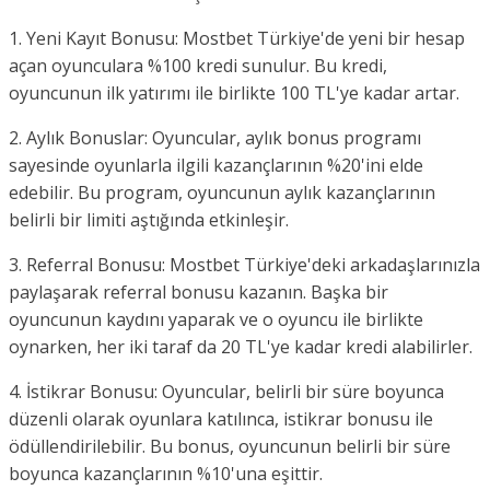
1. Yeni Kayıt Bonusu: Mostbet Türkiye'de yeni bir hesap
açan oyunculara %100 kredi sunulur. Bu kredi,
oyuncunun ilk yatırımı ile birlikte 100 TL'ye kadar artar.
2. Aylık Bonuslar: Oyuncular, aylık bonus programı
sayesinde oyunlarla ilgili kazançlarının %20'ini elde
edebilir. Bu program, oyuncunun aylık kazançlarının
belirli bir limiti aştığında etkinleşir.
3. Referral Bonusu: Mostbet Türkiye'deki arkadaşlarınızla
paylaşarak referral bonusu kazanın. Başka bir
oyuncunun kaydını yaparak ve o oyuncu ile birlikte
oynarken, her iki taraf da 20 TL'ye kadar kredi alabilirler.
4. İstikrar Bonusu: Oyuncular, belirli bir süre boyunca
düzenli olarak oyunlara katılınca, istikrar bonusu ile
ödüllendirilebilir. Bu bonus, oyuncunun belirli bir süre
boyunca kazançlarının %10'una eşittir.