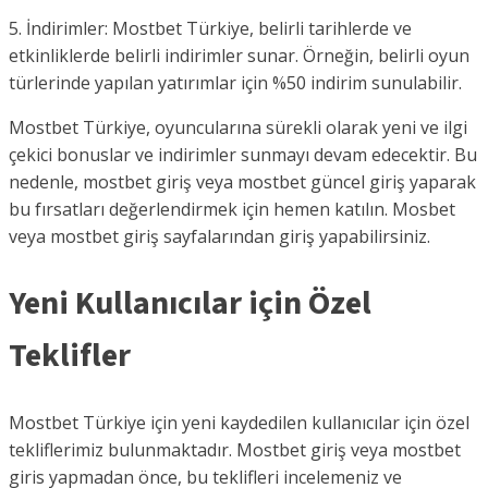
5. İndirimler: Mostbet Türkiye, belirli tarihlerde ve
etkinliklerde belirli indirimler sunar. Örneğin, belirli oyun
türlerinde yapılan yatırımlar için %50 indirim sunulabilir.
Mostbet Türkiye, oyuncularına sürekli olarak yeni ve ilgi
çekici bonuslar ve indirimler sunmayı devam edecektir. Bu
nedenle, mostbet giriş veya mostbet güncel giriş yaparak
bu fırsatları değerlendirmek için hemen katılın. Mosbet
veya mostbet giriş sayfalarından giriş yapabilirsiniz.
Yeni Kullanıcılar için Özel
Teklifler
Mostbet Türkiye için yeni kaydedilen kullanıcılar için özel
tekliflerimiz bulunmaktadır. Mostbet giriş veya mostbet
giris yapmadan önce, bu teklifleri incelemeniz ve