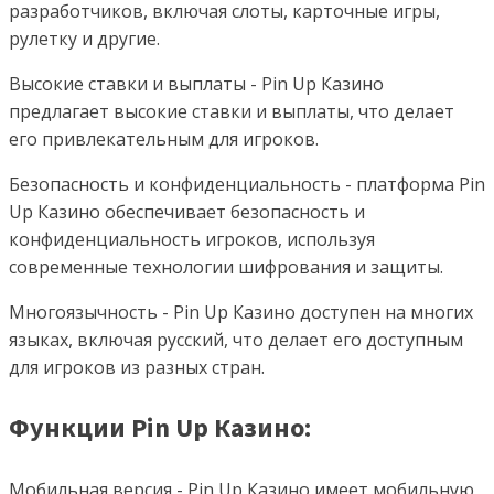
разработчиков, включая слоты, карточные игры,
рулетку и другие.
Высокие ставки и выплаты - Pin Up Казино
предлагает высокие ставки и выплаты, что делает
его привлекательным для игроков.
Безопасность и конфиденциальность - платформа Pin
Up Казино обеспечивает безопасность и
конфиденциальность игроков, используя
современные технологии шифрования и защиты.
Многоязычность - Pin Up Казино доступен на многих
языках, включая русский, что делает его доступным
для игроков из разных стран.
Функции Pin Up Казино:
Мобильная версия - Pin Up Казино имеет мобильную