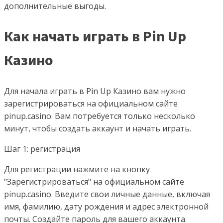
дополнительные выгоды.
Как начать играть в Pin Up
Казино
Для начала играть в Pin Up Казино вам нужно
зарегистрироваться на официальном сайте
pinup.casino. Вам потребуется только несколько
минут, чтобы создать аккаунт и начать играть.
Шаг 1: регистрация
Для регистрации нажмите на кнопку
"Зарегистрироваться" на официальном сайте
pinup.casino. Введите свои личные данные, включая
имя, фамилию, дату рождения и адрес электронной
почты. Создайте пароль для вашего аккаунта.