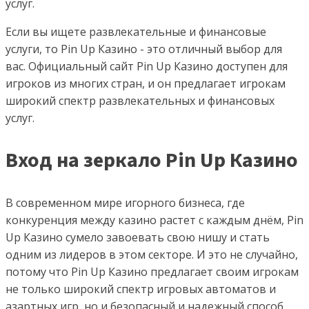
услуг.
Если вы ищете развлекательные и финансовые
услуги, то Pin Up Казино - это отличный выбор для
вас. Официальный сайт Pin Up Казино доступен для
игроков из многих стран, и он предлагает игрокам
широкий спектр развлекательных и финансовых
услуг.
Вход на зеркало Pin Up Казино
В современном мире игорного бизнеса, где
конкуренция между казино растет с каждым днём, Pin
Up Казино сумело завоевать свою нишу и стать
одним из лидеров в этом секторе. И это не случайно,
потому что Pin Up Казино предлагает своим игрокам
не только широкий спектр игровых автоматов и
азартных игр, но и безопасный и надежный способ