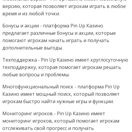
версию, которая позволяет игрокам играть в любое
время и из любой точки.
Бонусы и акции - платформа Pin Up Казино
предлагает различные бонусы и акции, которые
помогают игрокам начать играть и получать
дополнительные выгоды.
Техподдержка - Pin Up Казино имеет круглосуточную
техподдержку, которая помогает игрокам решать
любые вопросы и проблемы.
Многофункциональный поиск - платформа Pin Up
Казино имеет мощный поиск, который позволяет
игрокам быстро найти нужные игры и функции.
Мониторинг игроков - Pin Up Казино имеет
мониторинг игроков, который помогает игрокам
отслеживать свой прогресс и получать