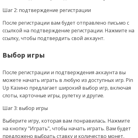
Шаг 2: подтверждение регистрации
После регистрации вам будет отправлено письмо с
ссылкой на подтверждение регистрации. Нажмите на
ссылку, чтобы подтвердить свой аккаунт.
Выбор игры
После регистрации и подтверждения аккаунта вы
можете начать играть в любую из доступных игр. Pin
Up Казино предлагает широкий выбор игр, включая
слоты, карточные игры, рулетку и другие.
Шаг 3: выбор игры
Выберите игру, которая вам понравилась. Нажмите
на кнопку "Играть", чтобы начать играть. Вам будет
предложено выбрать ставку и количество монет,