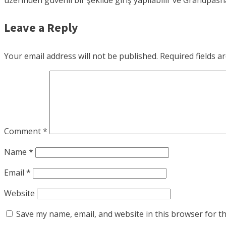
Leave a Reply
Your email address will not be published.
Required fields 
Comment
*
Name
*
Email
*
Website
Save my name, email, and website in this browser for t