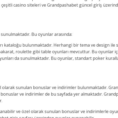
çeşitli casino siteleri ve Grandpashabet güncel giriş üzerind
 sunulmaktadır. Bu oyunlar arasında:
rı kataloğu bulunmaktadır. Herhangi bir tema ve design ile s
karat, roulette gibi table oyunları mevcuttur. Bu oyunlar içi
unları da sunulmaktadır. Bu oyunlar, standart poker kurall
olarak sunulan bonuslar ve indirimler bulunmaktadır. Gran
gili bonuslar ve indirimler de bu sayfada yer almaktadır. Gra
r.
bilir ve özel olarak sunulan bonuslar ve indirimlerle oyunc
abet giriş sayfası üzerinden oyunlar oynanabilir.