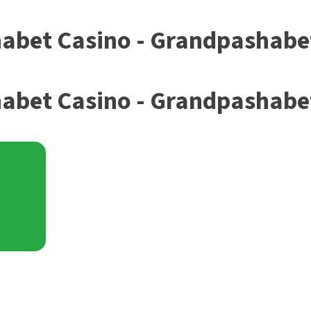
abet Casino - Grandpashabet
bet Casino - Grandpashabet