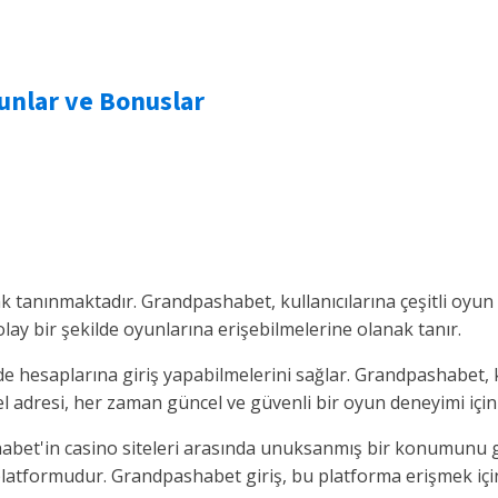
nlar ve Bonuslar
tanınmaktadır. Grandpashabet, kullanıcılarına çeşitli oyun t
olay bir şekilde oyunlarına erişebilmelerine olanak tanır.
lde hesaplarına giriş yapabilmelerini sağlar. Grandpashabet, 
adresi, her zaman güncel ve güvenli bir oyun deneyimi için ku
et'in casino siteleri arasında unuksanmış bir konumunu gö
atformudur. Grandpashabet giriş, bu platforma erişmek için 