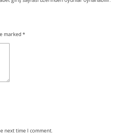
are marked
*
he next time I comment.