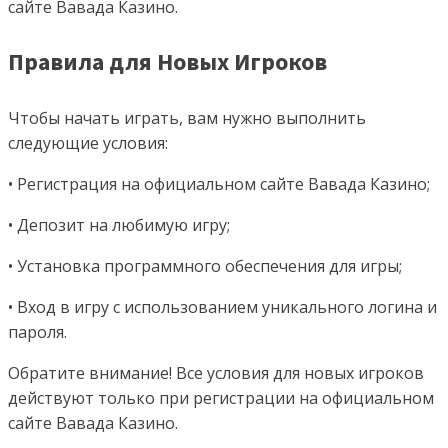
сайте Вавада Казино.
Правила для Новых Игроков
Чтобы начать играть, вам нужно выполнить
следующие условия:
• Регистрация на официальном сайте Вавада Казино;
• Депозит на любимую игру;
• Установка программного обеспечения для игры;
• Вход в игру с использованием уникального логина и
пароля.
Обратите внимание! Все условия для новых игроков
действуют только при регистрации на официальном
сайте Вавада Казино.