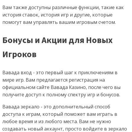
Вам также доступны различные функции, такие как
история ставок, история игр и другие, которые
помогут вам управлять вашим игровым счетом.
Бонусы и Акции для Новых
Игроков
Вавада вход - это первый шаг к приключениям в
мире игр. Вам предлагается регистрация на
официальном сайте Вавада Казино, после чего вы
получите доступ к полному спектру игр и бонусов.
Вавада зеркало - это дополнительный способ
доступа к играм, который поможет вам играть в
любое время и из любого места. Вам не нужно
создавать новый аккаунт, просто войдите в зеркало