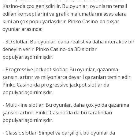
Kazino-da çox genişdirilir. Bu oyunlar, oyunların temsil
edilən konseptlərini və grafik məlumatlarını əsas alara
kimi ən çox populyarlaşdırır. Pinko Casino-da oxşar
oyunlar arasında:
- 3D slotlar: Bu oyunlar, daha realist və daha interaktiv bir
deneyim verir. Pinko Casino-da 3D slotlar
populyarlaşdırılmışdır.
- Progressive Jackpot slotlar: Bu oyunlar, qazanma
şansını artırır və milyonlarca dəyərli qazanları təmin edir.
Pinko Casino-da progressive jackpot slotlar da
populyarlaşdırılmışdır.
- Multi-line slotlar: Bu oyunlar, daha çox yolda qazanma
şansını artırır. Pinko Casino-da da bu tərəfindən
populyarlaşdırılmışdır.
- Classic slotlar: Simpel və qarşılıqlı, bu oyunlar da