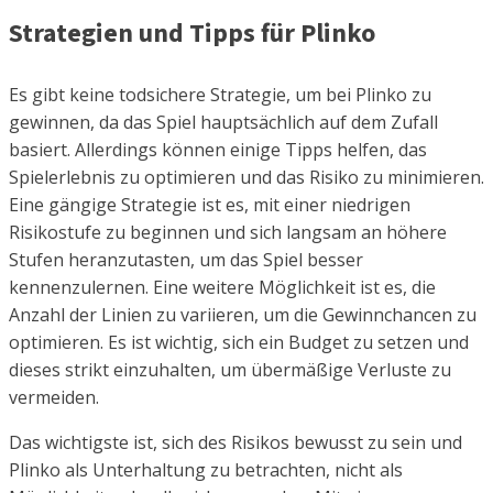
Strategien und Tipps für Plinko
Es gibt keine todsichere Strategie, um bei Plinko zu
gewinnen, da das Spiel hauptsächlich auf dem Zufall
basiert. Allerdings können einige Tipps helfen, das
Spielerlebnis zu optimieren und das Risiko zu minimieren.
Eine gängige Strategie ist es, mit einer niedrigen
Risikostufe zu beginnen und sich langsam an höhere
Stufen heranzutasten, um das Spiel besser
kennenzulernen. Eine weitere Möglichkeit ist es, die
Anzahl der Linien zu variieren, um die Gewinnchancen zu
optimieren. Es ist wichtig, sich ein Budget zu setzen und
dieses strikt einzuhalten, um übermäßige Verluste zu
vermeiden.
Das wichtigste ist, sich des Risikos bewusst zu sein und
Plinko als Unterhaltung zu betrachten, nicht als