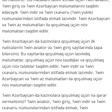
1win giriş və 1win Azərbaycan məlumatlarını təqdim
edəcəyik. 1win indir və 1win скачать (1win yukle)
nümunələrindən istifadə etmək lazımdır. 1win Azərbaycan
və 1win az məlumatları ilə qoşulmaq üçün növ
məlumatları təqdim edilir.
1win Azərbaycan-da kazinolara qoşulmaq üçün ilk
nəticələrini 1win aviator və 1win giriş saytlarında tapa
bilərsiniz. Bu saytlarda qoşulmaq üçün lazımdıq
məlumatlar, qoşulmaq üçün növ təsdiqlər və qoşulmaq
üçün növ tələblər təqdim edilir. 1win indir və 1win
скачать nümunələrindən istifadə etmək lazımdır, 1win
Azərbaycan və 1win az məlumatları ilə qoşulmaq üçün
növ məlumatları təqdim edilir.
1win Azərbaycan-da kazinolara qoşulmaq üçün nə qərar
verməlisiniz? 1win aviator, 1win giriş, 1win indir və 1win
скачать nümunələrindən istifadə etmək, 1win