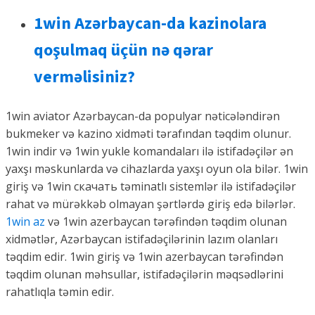
1win Azərbaycan-da kazinolara
qoşulmaq üçün nə qərar
verməlisiniz?
1win aviator Azərbaycan-da populyar nəticələndirən
bukmeker və kazino xidməti tərafından təqdim olunur.
1win indir və 1win yukle komandaları ilə istifadəçilər ən
yaxşı məskunlarda və cihazlarda yaxşı oyun ola bilər. 1win
giriş və 1win скачать təminatlı sistemlər ilə istifadəçilər
rahat və mürəkkəb olmayan şərtlərdə giriş edə bilərlər.
1win az
və 1win azerbaycan tərəfindən təqdim olunan
xidmətlər, Azərbaycan istifadəçilərinin lazım olanları
təqdim edir. 1win giriş və 1win azerbaycan tərəfindən
təqdim olunan məhsullar, istifadəçilərin məqsədlərini
rahatlıqla təmin edir.