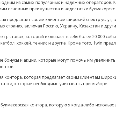
 одним из самых популярных и надежных операторов. Ко
трим основные преимущества и недостатки букмекерско
рая предлагает своим клиентам широкий спектр услуг, в
х странах, включая Россию, Украину, Казахстан и други
ктр ставок, который включает в себя более 20 000 соб
кетбол, хоккей, теннис и другие. Кроме того, 1win пр
ые бонусы и акции, которые могут помочь им увеличить
иентов.
кая контора, которая предлагает своим клиентам широк
остатки, которые необходимо учитывать при выборе.
ая букмекерская контора, которую я когда-либо использо