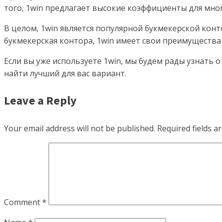
того, 1win предлагает высокие коэффициенты для мно
В целом, 1win является популярной букмекерской конт
букмекерская контора, 1win имеет свои преимущества 
Если вы уже используете 1win, мы будем рады узнать
найти лучший для вас вариант.
Leave a Reply
Your email address will not be published.
Required fields 
Comment
*