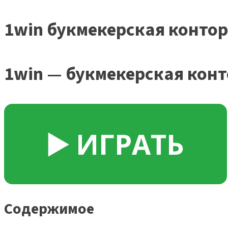
1win букмекерская контор
1win — букмекерская конт
▶️ ИГРАТЬ
Содержимое