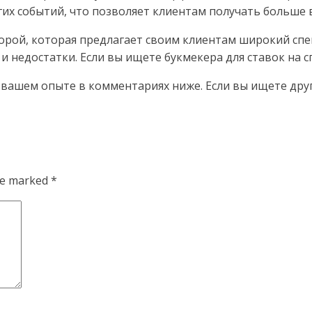
гих событий, что позволяет клиентам получать больше
орой, которая предлагает своим клиентам широкий спект
и недостатки. Если вы ищете букмекера для ставок на 
 о вашем опыте в комментариях ниже. Если вы ищете д
are marked
*