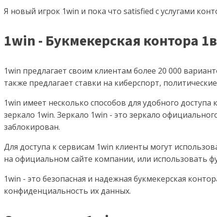
Я новый игрок 1win и пока что satisfied с услугами ко
1win - Букмекерская контора 1
1win предлагает своим клиентам более 20 000 варианто
также предлагает ставки на киберспорт, политические 
1win имеет несколько способов для удобного доступа
зеркало 1win. Зеркало 1win - это зеркало официально
заблокирован.
Для доступа к сервисам 1win клиенты могут использо
на официальном сайте компании, или использовать фу
1win - это безопасная и надежная букмекерская конто
конфиденциальность их данных.