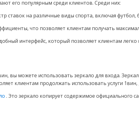
ают его популярным среди клиентов. Среди них:
р ставок на различные виды спорта, включая футбол, ба
ффициенты, что позволяет клиентам получать максимал
удобный интерфейс, который позволяет клиентам легко 
ин, вы можете использовать зеркало для входа. Зеркал
воляет клиентам продолжать использовать услуги 1вин,
ло
. Это зеркало копирует содержимое официального с