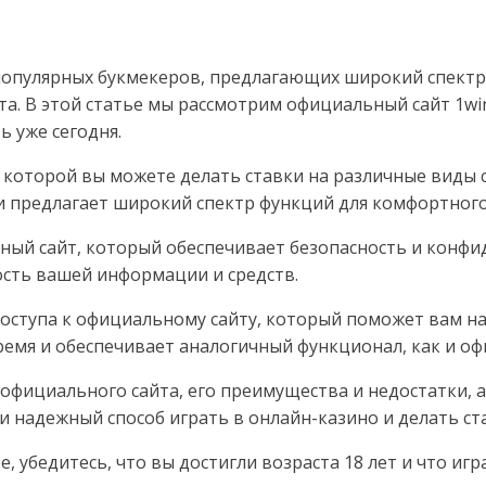
 популярных букмекеров, предлагающих широкий спектр 
арта. В этой статье мы рассмотрим официальный сайт 1w
ь уже сегодня.
а которой вы можете делать ставки на различные виды 
 и предлагает широкий спектр функций для комфортного
ьный сайт, который обеспечивает безопасность и конф
ость вашей информации и средств.
доступа к официальному сайту, который поможет вам на
ремя и обеспечивает аналогичный функционал, как и о
официального сайта, его преимущества и недостатки, а
 и надежный способ играть в онлайн-казино и делать ст
 убедитесь, что вы достигли возраста 18 лет и что игр