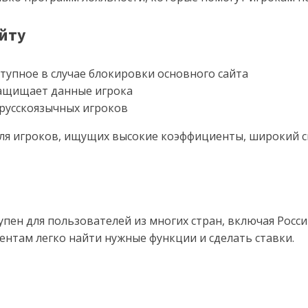
айту
ступное в случае блокировки основного сайта
 защищает данные игрока
 русскоязычных игроков
ля игроков, ищущих высокие коэффициенты, широкий спе
пен для пользователей из многих стран, включая Россию
ентам легко найти нужные функции и сделать ставки.