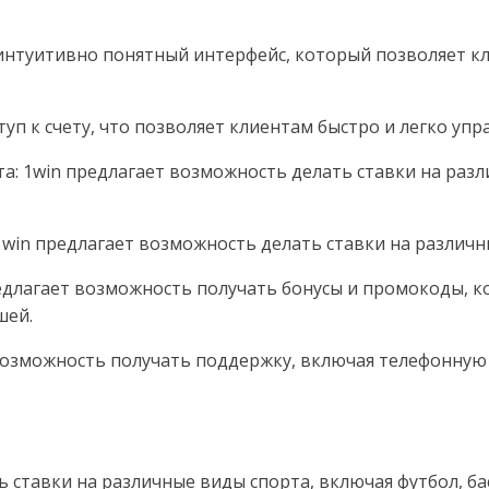
и интуитивно понятный интерфейс, который позволяет к
ступ к счету, что позволяет клиентам быстро и легко уп
а: 1win предлагает возможность делать ставки на разл
1win предлагает возможность делать ставки на различны
едлагает возможность получать бонусы и промокоды, к
шей.
возможность получать поддержку, включая телефонную 
ь ставки на различные виды спорта, включая футбол, бас