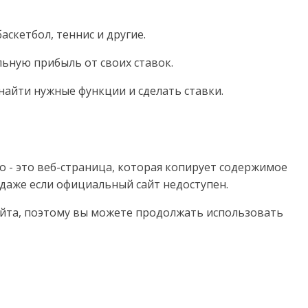
скетбол, теннис и другие.
ьную прибыль от своих ставок.
найти нужные функции и сделать ставки.
о - это веб-страница, которая копирует содержимое
 даже если официальный сайт недоступен.
айта, поэтому вы можете продолжать использовать