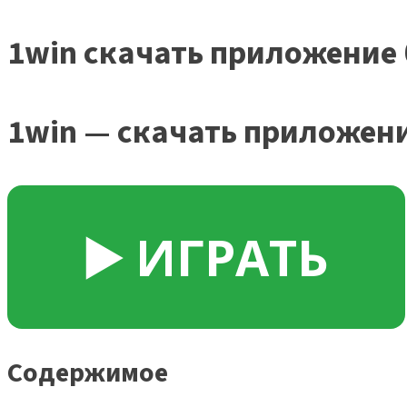
1win скачать приложение
1win — скачать приложен
▶️ ИГРАТЬ
Содержимое