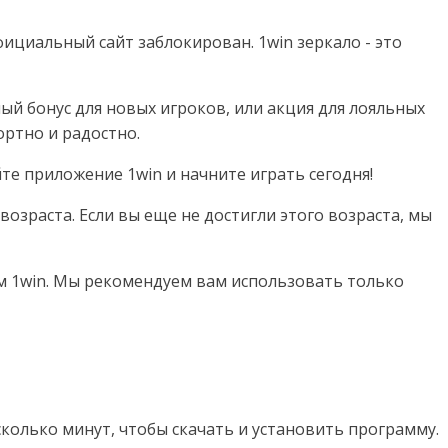
фициальный сайт заблокирован. 1win зеркало - это
ый бонус для новых игроков, или акция для лояльных
ортно и радостно.
йте приложение 1win и начните играть сегодня!
возраста. Если вы еще не достигли этого возраста, мы
м 1win. Мы рекомендуем вам использовать только
сколько минут, чтобы скачать и установить программу.