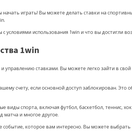
ы начать играть! Вы можете делать ставки на спортивны
n.
 с условиями использования 1win и что вы достигли воз
ства 1win
ту и управлению ставками. Вы можете легко зайти в сво
ашему счету, если основной доступ заблокирован. Это о
е виды спорта, включая футбол, баскетбол, теннис, хок
д матча и многое другое.
ое событие, которое вам интересно. Вы можете выбрать