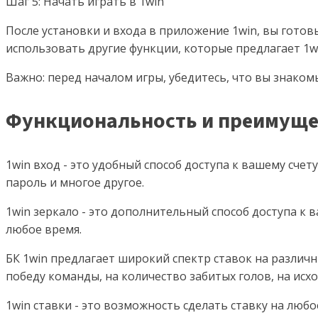
Шаг 5: Начать играть в 1win
После установки и входа в приложение 1win, вы готов
использовать другие функции, которые предлагает 1wi
Важно: перед началом игры, убедитесь, что вы знакомы
Функциональность и преимуще
1win вход - это удобный способ доступа к вашему сче
пароль и многое другое.
1win зеркало - это дополнительный способ доступа к в
любое время.
БК 1win предлагает широкий спектр ставок на различны
победу команды, на количество забитых голов, на исхо
1win ставки - это возможность сделать ставку на люб