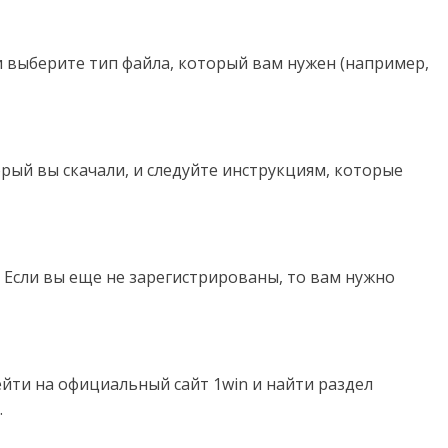
и выберите тип файла, который вам нужен (например,
орый вы скачали, и следуйте инструкциям, которые
. Если вы еще не зарегистрированы, то вам нужно
ейти на официальный сайт 1win и найти раздел
.