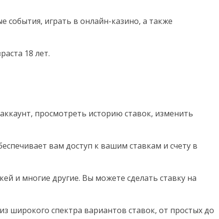
е события, играть в онлайн-казино, а также
раста 18 лет.
й аккаунт, просмотреть историю ставок, изменить
беспечивает вам доступ к вашим ставкам и счету в
кей и многие другие. Вы можете сделать ставку на
 из широкого спектра вариантов ставок, от простых до