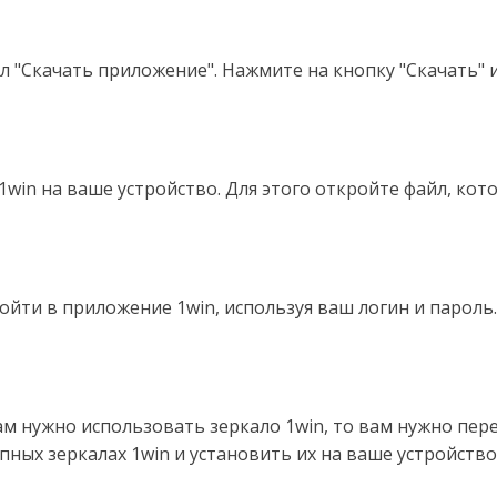
л "Скачать приложение". Нажмите на кнопку "Скачать" 
win на ваше устройство. Для этого откройте файл, кот
ойти в приложение 1win, используя ваш логин и пароль
ам нужно использовать зеркало 1win, то вам нужно пер
ных зеркалах 1win и установить их на ваше устройство