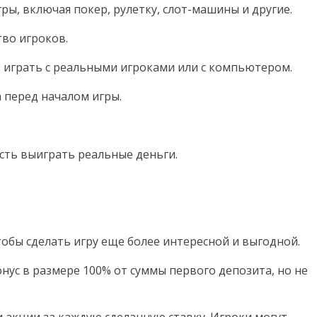
ры, включая покер, рулетку, слот-машины и другие.
тво игроков.
 играть с реальными игроками или с компьютером.
 перед началом игры.
сть выиграть реальные деньги.
обы сделать игру еще более интересной и выгодной.
нус в размере 100% от суммы первого депозита, но не
 акции за каждую сделанную ставку. Игроки могут