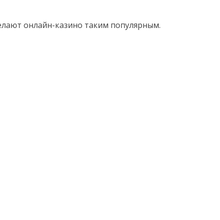
делают онлайн-казино таким популярным.