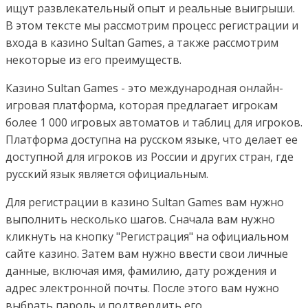
ищут развлекательный опыт и реальные выигрыши.
В этом тексте мы рассмотрим процесс регистрации и
входа в казино Sultan Games, а также рассмотрим
некоторые из его преимуществ.
Казино Sultan Games - это международная онлайн-
игровая платформа, которая предлагает игрокам
более 1 000 игровых автоматов и таблиц для игроков.
Платформа доступна на русском языке, что делает ее
доступной для игроков из России и других стран, где
русский язык является официальным.
Для регистрации в казино Sultan Games вам нужно
выполнить несколько шагов. Сначала вам нужно
кликнуть на кнопку "Регистрация" на официальном
сайте казино. Затем вам нужно ввести свои личные
данные, включая имя, фамилию, дату рождения и
адрес электронной почты. После этого вам нужно
выбрать пароль и подтвердить его.