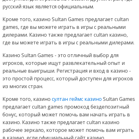
русский язык является официальным.
Кроме того, казино Sultan Games предлагает сultan
games, где вы можете играть в игры с реальными
дилерами. Казино также предлагает сultan казино,
где вы можете играть в игры с реальными дилерами.
Казино Sultan Games - это отличный выбор для
игроков, которые ищут развлекательный опыт и
реальные выигрыши. Регистрация и вход в казино -
это простой процесс, который доступен для игроков
из многих стран.
Кроме того, казино
султан геймс казино
Sultan Games
предлагает сultan games промокод бездепозитный
бонус, который может помочь вам начать играть в
казино. Казино также предлагает сultan казино
рабочее зеркало, которое может помочь вам играть
в казино, если официальный сайт казино