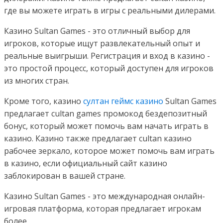
где вы можете играть в игры с реальными дилерами.
Казино Sultan Games - это отличный выбор для
игроков, которые ищут развлекательный опыт и
реальные выигрыши. Регистрация и вход в казино -
это простой процесс, который доступен для игроков
из многих стран.
Кроме того, казино
султан геймс казино
Sultan Games
предлагает сultan games промокод бездепозитный
бонус, который может помочь вам начать играть в
казино. Казино также предлагает сultan казино
рабочее зеркало, которое может помочь вам играть
в казино, если официальный сайт казино
заблокирован в вашей стране.
Казино Sultan Games - это международная онлайн-
игровая платформа, которая предлагает игрокам
более