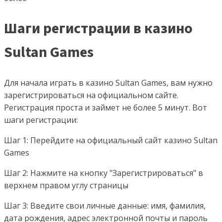
Шаги регистрации в казино
Sultan Games
Для начала играть в казино Sultan Games, вам нужно
зарегистрироваться на официальном сайте.
Регистрация проста и займет не более 5 минут. Вот
шаги регистрации:
Шаг 1: Перейдите на официальный сайт казино Sultan
Games
Шаг 2: Нажмите на кнопку "Зарегистрироваться" в
верхнем правом углу страницы
Шаг 3: Введите свои личные данные: имя, фамилия,
дата рождения, адрес электронной почты и пароль