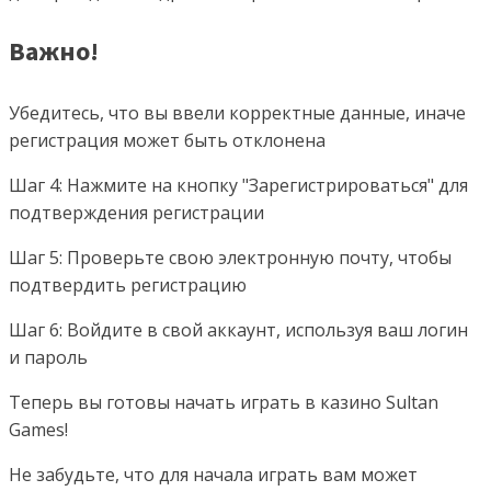
Важно!
Убедитесь, что вы ввели корректные данные, иначе
регистрация может быть отклонена
Шаг 4: Нажмите на кнопку "Зарегистрироваться" для
подтверждения регистрации
Шаг 5: Проверьте свою электронную почту, чтобы
подтвердить регистрацию
Шаг 6: Войдите в свой аккаунт, используя ваш логин
и пароль
Теперь вы готовы начать играть в казино Sultan
Games!
Не забудьте, что для начала играть вам может