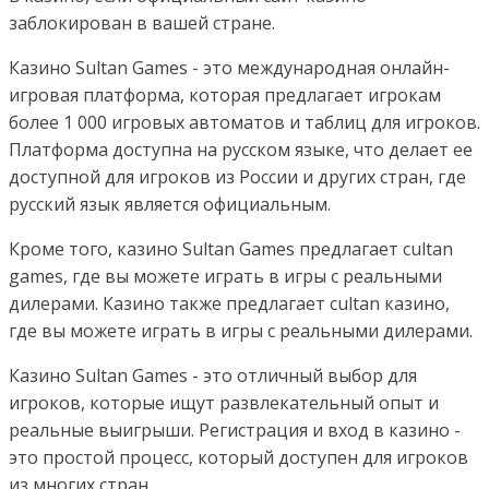
заблокирован в вашей стране.
Казино Sultan Games - это международная онлайн-
игровая платформа, которая предлагает игрокам
более 1 000 игровых автоматов и таблиц для игроков.
Платформа доступна на русском языке, что делает ее
доступной для игроков из России и других стран, где
русский язык является официальным.
Кроме того, казино Sultan Games предлагает сultan
games, где вы можете играть в игры с реальными
дилерами. Казино также предлагает сultan казино,
где вы можете играть в игры с реальными дилерами.
Казино Sultan Games - это отличный выбор для
игроков, которые ищут развлекательный опыт и
реальные выигрыши. Регистрация и вход в казино -
это простой процесс, который доступен для игроков
из многих стран.