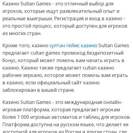
Казино Sultan Games - это отличный выбор для
игроков, которые ищут развлекательный опыт и
реальные выигрыши. Регистрация и вход в казино -
это простой процесс, который доступен для игроков
из многих стран.
Кроме того, казино
султан геймс казино
Sultan Games
предлагает сultan games промокод бездепозитный
бонус, который может помочь вам начать играть в
казино. Казино также предлагает сultan казино
рабочее зеркало, которое может помочь вам играть
в казино, если официальный сайт казино
заблокирован в вашей стране.
Казино Sultan Games - это международная онлайн-
игровая платформа, которая предлагает игрокам
более 1 000 игровых автоматов и таблиц для игроков.
Платформа доступна на русском языке, что делает ее
доступной для игроков из России и других стран, где