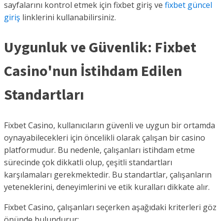
sayfalarını kontrol etmek için fixbet giriş ve
fixbet güncel
giriş
linklerini kullanabilirsiniz.
Uygunluk ve Güvenlik: Fixbet
Casino'nun İstihdam Edilen
Standartları
Fixbet Casino, kullanıcıların güvenli ve uygun bir ortamda
oynayabilecekleri için öncelikli olarak çalışan bir casino
platformudur. Bu nedenle, çalışanları istihdam etme
sürecinde çok dikkatli olup, çeşitli standartları
karşılamaları gerekmektedir. Bu standartlar, çalışanların
yeteneklerini, deneyimlerini ve etik kuralları dikkate alır.
Fixbet Casino, çalışanları seçerken aşağıdaki kriterleri göz
önünde bulundurur: