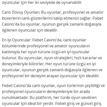
oyuncular için her iki seviyede de oynanabilir.
Canlı Dövüş Oyunları: Bu oyunlar, profesyonel ve amatör
boxerlerin canlı gösterilerini takip etmenizi sağlar. Fixbet
Casino'da bu oyunlar, oyunun gerçek zamanlı doğasıyla
ilgilenen oyuncular için idealdir.
En İyi Oyuncular: Fixbet Casino'da, canlı oyunlar
bölümlerinde profesyonel ve amatör oyuncuların
katılımıyla her oyun türüne özgü en iyi oyuncular
bulunur. Bu oyuncular, oyun stratejileri, hızlı kararlar ve
deneyimleriyle bilinirler. Her oyun türüne özgü en iyi
oyuncular, oyunun gerçek zamanlı doğasıyla ilgilenen ve
profesyonel bir deneyim arayan oyuncular için idealdir.
Fixbet Casino'da canlı oyunlar, oyun türlerinin çeşitliliği ve
profesyonel oyuncuların deneyimleriyle bir arada
sunulmaktadır. Bu platform, her türde oyun sevdiren
oyuncular için ideal bir yerdir. Fixbet giriş ve güncel giriş