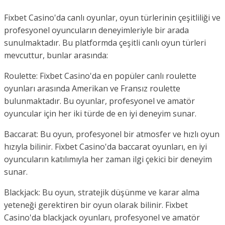
Fixbet Casino'da canlı oyunlar, oyun türlerinin çeşitliliği ve
profesyonel oyuncuların deneyimleriyle bir arada
sunulmaktadır. Bu platformda çeşitli canlı oyun türleri
mevcuttur, bunlar arasında:
Roulette: Fixbet Casino'da en popüler canlı roulette
oyunları arasında Amerikan ve Fransız roulette
bulunmaktadır. Bu oyunlar, profesyonel ve amatör
oyuncular için her iki türde de en iyi deneyim sunar.
Baccarat: Bu oyun, profesyonel bir atmosfer ve hızlı oyun
hızıyla bilinir. Fixbet Casino'da baccarat oyunları, en iyi
oyuncuların katılımıyla her zaman ilgi çekici bir deneyim
sunar.
Blackjack: Bu oyun, stratejik düşünme ve karar alma
yeteneği gerektiren bir oyun olarak bilinir. Fixbet
Casino'da blackjack oyunları, profesyonel ve amatör