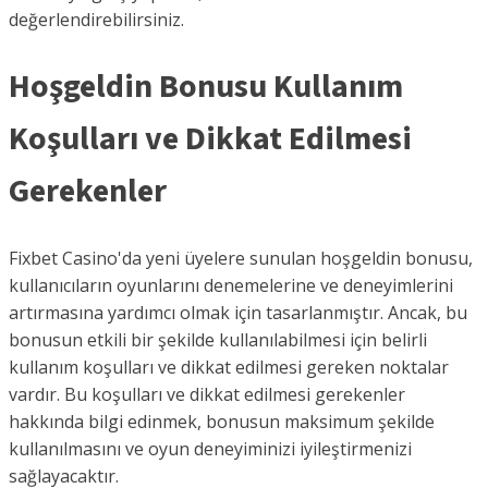
değerlendirebilirsiniz.
Hoşgeldin Bonusu Kullanım
Koşulları ve Dikkat Edilmesi
Gerekenler
Fixbet Casino'da yeni üyelere sunulan hoşgeldin bonusu,
kullanıcıların oyunlarını denemelerine ve deneyimlerini
artırmasına yardımcı olmak için tasarlanmıştır. Ancak, bu
bonusun etkili bir şekilde kullanılabilmesi için belirli
kullanım koşulları ve dikkat edilmesi gereken noktalar
vardır. Bu koşulları ve dikkat edilmesi gerekenler
hakkında bilgi edinmek, bonusun maksimum şekilde
kullanılmasını ve oyun deneyiminizi iyileştirmenizi
sağlayacaktır.