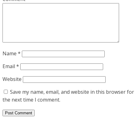
Name
*
Email
*
Website
Save my name, email, and website in this browser for
the next time I comment.