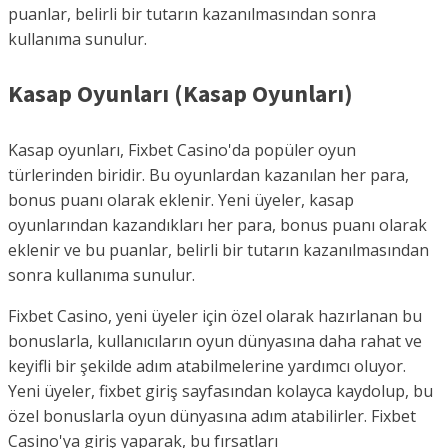
puanlar, belirli bir tutarın kazanılmasından sonra
kullanıma sunulur.
Kasap Oyunları (Kasap Oyunları)
Kasap oyunları, Fixbet Casino'da popüler oyun
türlerinden biridir. Bu oyunlardan kazanılan her para,
bonus puanı olarak eklenir. Yeni üyeler, kasap
oyunlarından kazandıkları her para, bonus puanı olarak
eklenir ve bu puanlar, belirli bir tutarın kazanılmasından
sonra kullanıma sunulur.
Fixbet Casino, yeni üyeler için özel olarak hazırlanan bu
bonuslarla, kullanıcıların oyun dünyasına daha rahat ve
keyifli bir şekilde adım atabilmelerine yardımcı oluyor.
Yeni üyeler, fixbet giriş sayfasından kolayca kaydolup, bu
özel bonuslarla oyun dünyasına adım atabilirler. Fixbet
Casino'ya giriş yaparak, bu fırsatları