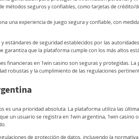
 de métodos seguros y confiables, como tarjetas de crédito/d
ona una experiencia de juego segura y confiable, con medida
y estándares de seguridad establecidos por las autoridades 
ue garantiza que la plataforma cumple con los más altos est
s financieras en 1win casino son seguras y protegidas. La 
ad robustas y la cumplimiento de las regulaciones pertinen
rgentina
s es una prioridad absoluta. La plataforma utiliza las últim
ue un usuario se registra en 1win argentina, 1win casino o 
do.
egulaciones de protección de datos, incluyendo la normativ