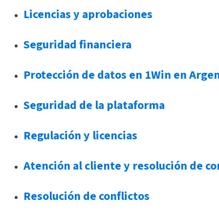
Licencias y aprobaciones
Seguridad financiera
Protección de datos en 1Win en Arge
Seguridad de la plataforma
Regulación y licencias
Atención al cliente y resolución de co
Resolución de conflictos