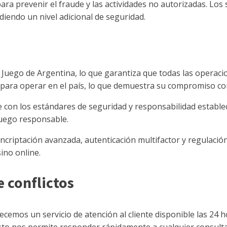
ara prevenir el fraude y las actividades no autorizadas. Los
diendo un nivel adicional de seguridad.
 Juego de Argentina, lo que garantiza que todas las operaci
para operar en el país, lo que demuestra su compromiso con l
e con los estándares de seguridad y responsabilidad establec
juego responsable.
criptación avanzada, autenticación multifactor y regulación
ino online.
e conflictos
recemos un servicio de atención al cliente disponible las 24 h