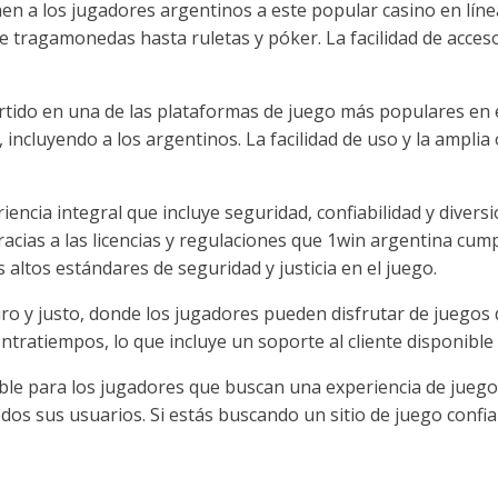
raen a los jugadores argentinos a este popular casino en lín
 tragamonedas hasta ruletas y póker. La facilidad de acceso
tido en una de las plataformas de juego más populares en el
ncluyendo a los argentinos. La facilidad de uso y la amplia
riencia integral que incluye seguridad, confiabilidad y dive
acias a las licencias y regulaciones que 1win argentina cump
altos estándares de seguridad y justicia en el juego.
 y justo, donde los jugadores pueden disfrutar de juegos d
ratiempos, lo que incluye un soporte al cliente disponible la
e para los jugadores que buscan una experiencia de juego de
dos sus usuarios. Si estás buscando un sitio de juego confia