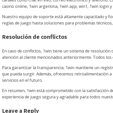
canales como chat en vivo, correo electrónico y teléfono.
casino online, 1win argentina, 1win app, win1, 1win login y 
Nuestro equipo de soporte está altamente capacitado y for
reglas de juego hasta soluciones para problemas técnicos
Resolución de conflictos
En caso de conflictos, 1win tiene un sistema de resolución
atención al cliente mencionados anteriormente. Todos los c
Para garantizar la transparencia, 1win mantiene un registro
que pueda surgir. Además, ofrecemos retroalimentación a
servicios en el futuro.
En resumen, 1win está comprometido con la satisfacción de s
experiencia de juego segura y agradable para todos nuest
Leave a Reply