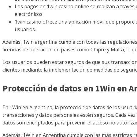
Los pagos en 1win casino online se realizan a través
electrónicos.
1win casino ofrece una aplicación móvil que proporci
usuarios.
Además, 1win argentina cumple con todas las regulaciones 
licencias de operación en países como Chipre y Malta, lo q
Los usuarios pueden estar seguros de que sus transaccione
clientes mediante la implementación de medidas de segurid
Protección de datos en 1Win en A
En 1Win en Argentina, la protección de datos de los usuario
transacciones y datos personales estén seguros. Cada vez q
datos son encriptados para prevenir el acceso no autoriza
Además, 1Win en Argentina cumple con las más estrictas r