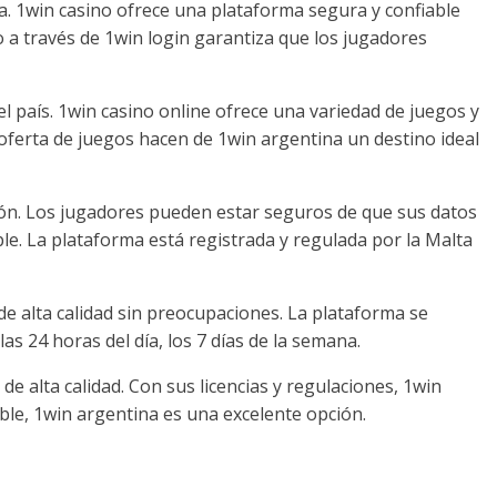
ea. 1win casino ofrece una plataforma segura y confiable
 a través de 1win login garantiza que los jugadores
 país. 1win casino online ofrece una variedad de juegos y
 oferta de juegos hacen de 1win argentina un destino ideal
rsión. Los jugadores pueden estar seguros de que sus datos
le. La plataforma está registrada y regulada por la Malta
e alta calidad sin preocupaciones. La plataforma se
s 24 horas del día, los 7 días de la semana.
 alta calidad. Con sus licencias y regulaciones, 1win
ble, 1win argentina es una excelente opción.